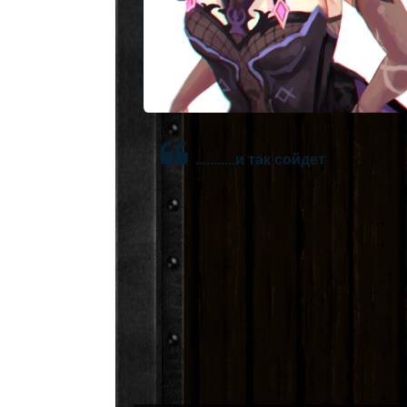
...........и так сойдет