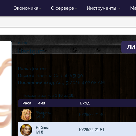
Экономика
О сервере
Инструменты
Ма
00:00
ЛИ
Hentgum
Роль
Деятель
Discord
Raénńa Célbritz#5630
Последний вход
Aug 5, 2026 4:02:08 AM
Показаны записи
1-10
из
10
.
Раса
Имя
Вход
Фьёрика
10/26/22 21:40
lvl 10
Рэйчел
10/26/22 21:51
lvl 8