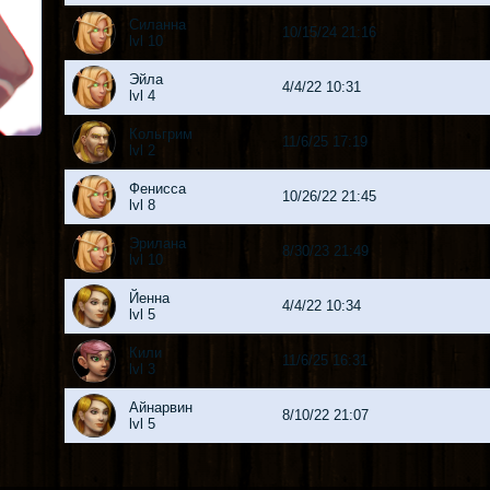
Силанна
10/15/24 21:16
lvl 10
Эйла
4/4/22 10:31
lvl 4
Кольгрим
11/6/25 17:19
lvl 2
Фенисса
10/26/22 21:45
lvl 8
Эрилана
8/30/23 21:49
lvl 10
Йенна
4/4/22 10:34
lvl 5
Кили
11/6/25 16:31
lvl 3
Айнарвин
8/10/22 21:07
lvl 5