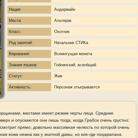
Нация:
Андермайн
Места:
Альтерак
Класс:
Охотник
Род занятий:
Начальник СТИКа
Верования:
Всемогущая монета
Знания языков:
Гоблинский, всеобщий
Статус:
Жив
Активность:
Персонаж отыгрывается
орщинами, местами имеет резкие черты лица. Средние
рх и опускаются они лишь тогда, когда Грабси очень грустно;
смотрит прямо; довольно массивная челюсть по которой очень
ная кожа нежна как у знатной дамы, но кое-где поцарапана.