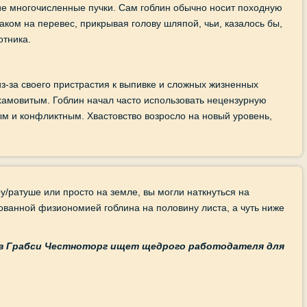
ие многочисленные пучки. Сам гоблин обычно носит походную
ком на перевес, прикрывая голову шляпой, чьи, казалось бы,
отника.
 из-за своего пристрастия к выпивке и сложных жизненных
 хамовитым. Гоблин начал часто использовать нецензурную
ым и конфликтным. Хвастовство возросло на новый уровень,
у/ратуше или просто на земле, вы могли наткнуться на
ванной физиономией гоблина на половину листа, а чуть ниже
в Грабси Честноторг
ищет щедрого работодателя для