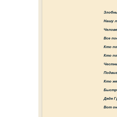
Злобны
Нашу л
Челове
Все по
Кто по
Кто п
Честны
Подвиг
Кто же
Быстры
Дядя Г
Вот он