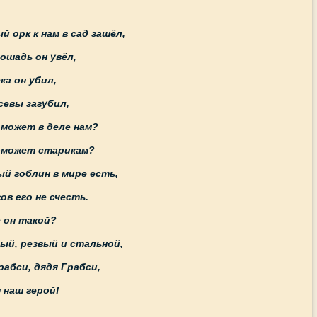
й орк к нам в сад зашёл,
ошадь он увёл,
ка он убил,
севы загубил,
может в деле нам?
оможет старикам?
й гоблин в мире есть,
ов его не счесть.
 он такой?
й, резвый и стальной,
рабси, дядя Грабси,
 наш герой!