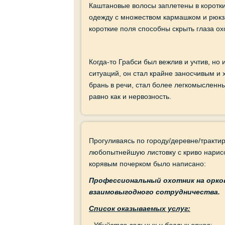
Каштановые волосы заплетены в коротк
одежду с множеством кармашком и рюкза
короткие поля способны скрыть глаза ох
Когда-то Грабси был вежлив и учтив, но
ситуаций, он стал крайне заносчивым и
брань в речи, стал более легкомысленн
равно как и нервозность.
Прогуливаясь по городу/деревне/трактир
любопытнейшую листовку с криво нарисо
корявым почерком было написано:
Профессиональный охотник на орко
взаимовыгодного сотрудничества.
Список оказываемых услуг:
- Убийство вольных и беглых орков;