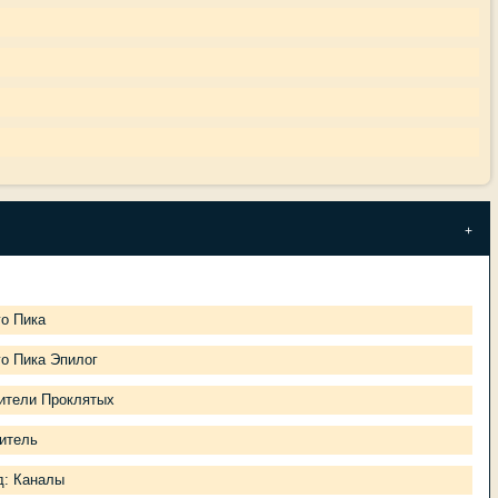
о Пика
о Пика Эпилог
ители Проклятых
итель
д: Каналы