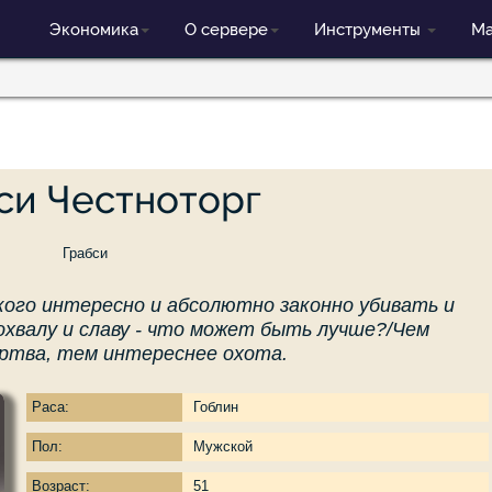
Экономика
О сервере
Инструменты
Ма
си Честноторг
Грабси
 кого интересно и абсолютно законно убивать и
охвалу и славу - что может быть лучше?/Чем
ртва, тем интереснее охота.
Раса:
Гоблин
Пол:
Мужской
Возраст:
51