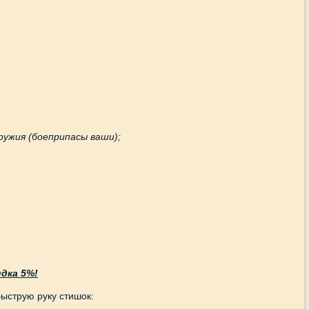
ружия (боеприпасы ваши);
дка 5%!
быструю руку стишок: