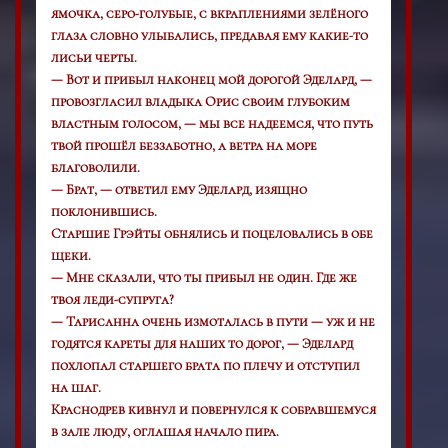
ямочка, серо-голубые, с вкраплениями зелёного
глаза словно улыбались, предавая ему какие-то
лисьи черты.
— Вот и прибыл наконец мой дорогой Эделард, —
провозгласил владыка Орис своим глубоким
властным голосом, — мы все надеемся, что путь
твой прошёл беззаботно, а ветра на море
благоволили.
— Брат, — ответил ему Эделард, изящно
поклонившись.
Старшие Грэйты обнялись и поцеловались в обе
щеки.
— Мне сказали, что ты прибыл не один. Где же
твоя леди-супруга?
— Тарисанна очень измоталась в пути — уж и не
годятся кареты для наших то дорог, — Эделард
похлопал старшего брата по плечу и отступил
на шаг.
Краснодрев кивнул и повернулся к собравшемуся
в зале люду, оглашая начало пира.