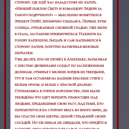
сторону, где ещё час назад стоял их лагерь.
«Низкий поклон Свету и командору Элдери за
такого подручного!» — мысленно возмутился
Эреккур Грэйт, иронично улыбаясь. Первые лучи
солнца, отражаемые снежной гладью, уже били
в глаза, заставляя прижмуриться. Накинув на
голову капюшон, рыцарь и сам направился в
сторону лагеря, попутно натягивая меховые
перчатки.
Уже десять лун он провёл в Альтераке, разъезжая
с шестью дюжинами солдат по заснеженным
долинам, отбирая у мелких лордов их твердыни,
тут и там оставляя на башнях красные стяги с
белым орлом, и белые с красной дланью.
Отправляясь в горное королевство, они были
убеждены что едут вершить правосудие над
людьми, предавшими свою расу, над теми, кто
переметнулся на сторону врага из иного мира, да
бы спасти свои шкуры, ценой страданий своих
соседей. Но уж никак не ожидали, что придётся
загонять овец обратно в их сараи, навязывая