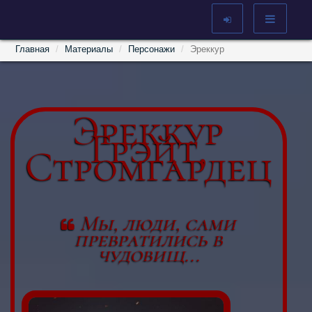
Главная
Материалы
Персонажи
Эреккур
Эреккур
Грэйт,
Стромгардец
Мы, люди, сами
превратились в
чудовищ...