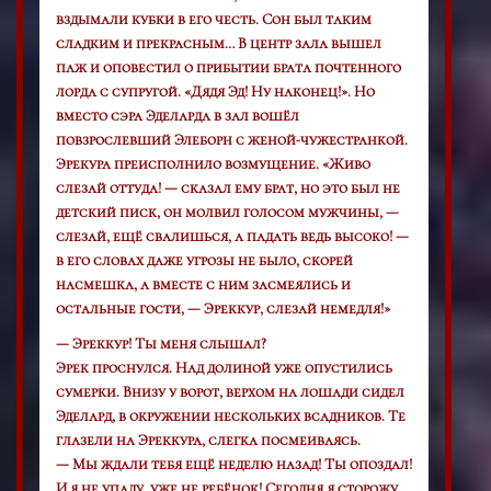
вздымали кубки в его честь. Сон был таким
сладким и прекрасным… В центр зала вышел
паж и оповестил о прибытии брата почтенного
лорда с супругой. «Дядя Эд! Ну наконец!». Но
вместо сэра Эделарда в зал вошёл
повзрослевший Элеборн с женой-чужестранкой.
Эрекура преисполнило возмущение. «Живо
слезай оттуда! — сказал ему брат, но это был не
детский писк, он молвил голосом мужчины, —
слезай, ещё свалишься, а падать ведь высоко! —
в его словах даже угрозы не было, скорей
насмешка, а вместе с ним засмеялись и
остальные гости, — Эреккур, слезай немедля!»
— Эреккур! Ты меня слышал?
Эрек проснулся. Над долиной уже опустились
сумерки. Внизу у ворот, верхом на лошади сидел
Эделард, в окружении нескольких всадников. Те
глазели на Эреккура, слегка посмеиваясь.
— Мы ждали тебя ещё неделю назад! Ты опоздал!
И я не упаду, уже не ребёнок! Сегодня я сторожу