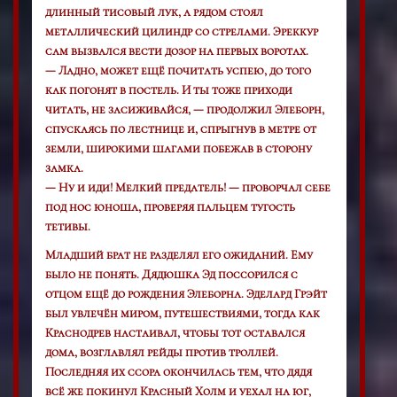
длинный тисовый лук, а рядом стоял
металлический цилиндр со стрелами. Эреккур
сам вызвался вести дозор на первых воротах.
— Ладно, может ещё почитать успею, до того
как погонят в постель. И ты тоже приходи
читать, не засиживайся, — продолжил Элеборн,
спускаясь по лестнице и, спрыгнув в метре от
земли, широкими шагами побежав в сторону
замка.
— Ну и иди! Мелкий предатель! — проворчал себе
под нос юноша, проверяя пальцем тугость
тетивы.
Младший брат не разделял его ожиданий. Ему
было не понять. Дядюшка Эд поссорился с
отцом ещё до рождения Элеборна. Эделард Грэйт
был увлечён миром, путешествиями, тогда как
Краснодрев настаивал, чтобы тот оставался
дома, возглавлял рейды против троллей.
Последняя их ссора окончилась тем, что дядя
всё же покинул Красный Холм и уехал на юг,