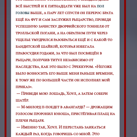
всё быстрей и к пятнадцати уже был на
пол
выше, а пару лет спустя он перерос брата
головы
ещё на фут и сам заслужил рыцарство, проведя
успешную зачистку дворфийского тоннеля от
тролльской погани, а на обратном пути через
ущелье умудрился разобраться ещё и с какой-то
бандитской шайкой, которая избегала
правосудия годами, за что был посвящён в
рыцари, получив титул независимо от
наследства, как это было с Эреккуром. «Негоже
было возносить его выше меня раньше времени,
к тому же по большей части он исполнял мой
приказ».
— Приведи мою лошадь, Хоул, а затем собери
шатёр.
— М-милорд п-поедет в авангарде? — дрожащим
голосом проронил юноша, пристёгивая плащ на
плечи рыцаря.
— Именно так, Хоул. И перестань заикаться
каждый раз, когда говоришь со мной. Это