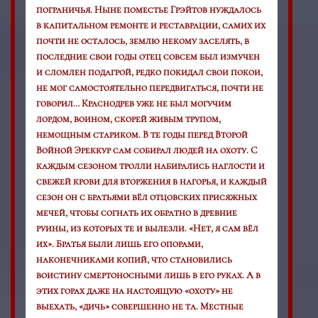
пограничья. Ныне поместье Грэйтов нуждалось
в капитальном ремонте и реставрации, самих их
почти не осталось, землю некому заселять, в
последние свои годы отец совсем был измучен
и сломлен подагрой, редко покидал свои покои,
не мог самостоятельно передвигаться, почти не
говорил… Краснодрев уже не был могучим
лордом, воином, скорей живым трупом,
немощным стариком. В те годы перед Второй
Войной Эреккур сам собирал людей на охоту. С
каждым сезоном тролли набирались наглости и
свежей крови для вторжения в нагорья, и каждый
сезон он с братьями вёл отцовских присяжных
мечей, чтобы согнать их обратно в древние
руины, из которых те и вылезли. «Нет, я сам вёл
их». Братья были лишь его опорами,
наконечниками копий, что становились
воистину смертоносными лишь в его руках. А в
этих горах даже на настоящую «охоту» не
выехать, «дичь» совершенно не та. Местные