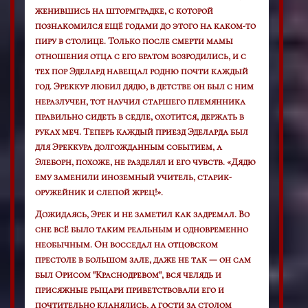
женившись на штормградке, с которой
познакомился ещё годами до этого на каком-то
пиру в столице. Только после смерти мамы
отношения отца с его братом возродились, и с
тех пор Эделард навещал родню почти каждый
год. Эреккур любил дядю, в детстве он был с ним
неразлучен, тот научил старшего племянника
правильно сидеть в седле, охотится, держать в
руках меч. Теперь каждый приезд Эделарда был
для Эреккура долгожданным событием, а
Элеборн, похоже, не разделял и его чувств. «Дядю
ему заменили иноземный учитель, старик-
оружейник и слепой жрец!».
Дожидаясь, Эрек и не заметил как задремал. Во
сне всё было таким реальным и одновременно
необычным. Он восседал на отцовском
престоле в большом зале, даже не так — он сам
был Орисом "Краснодревом", вся челядь и
присяжные рыцари приветствовали его и
почтительно кланялись, а гости за столом