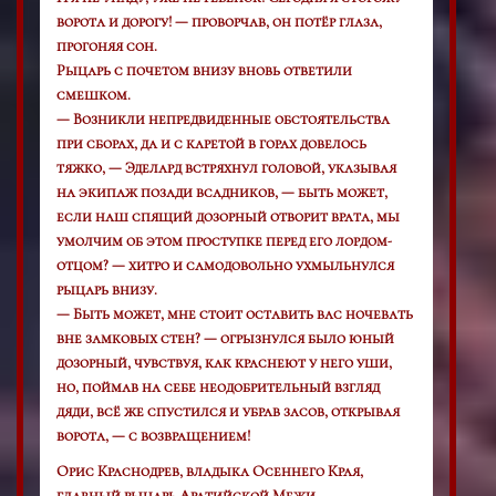
ворота и дорогу! — проворчав, он потёр глаза,
прогоняя сон.
Рыцарь с почетом внизу вновь ответили
смешком.
— Возникли непредвиденные обстоятельства
при сборах, да и с каретой в горах довелось
тяжко, — Эделард встряхнул головой, указывая
на экипаж позади всадников, — быть может,
если наш спящий дозорный отворит врата, мы
умолчим об этом проступке перед его лордом-
отцом? — хитро и самодовольно ухмыльнулся
рыцарь внизу.
— Быть может, мне стоит оставить вас ночевать
вне замковых стен? — огрызнулся было юный
дозорный, чувствуя, как краснеют у него уши,
но, поймав на себе неодобрительный взгляд
дяди, всё же спустился и убрав засов, открывая
ворота, — с возвращением!
Орис Краснодрев, владыка Осеннего Края,
главный рыцарь Аратийской Межи,