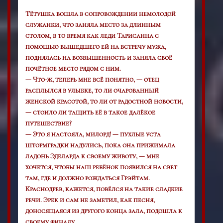
Тётушка вошла в сопровождении немолодой
служанки, что заняла место за длинным
столом, в то время как леди Тарисанна с
помощью вышедшего ей на встречу мужа,
поднялась на возвышенность и заняла своё
почётное место рядом с ним.
— Что-ж, теперь мне всё понятно, — отец
расплылся в улыбке, то ли очарованный
женской красотой, то ли от радостной новости,
— стоило ли тащить её в такое далёкое
путешествие?
— Это я настояла, милорд! — пухлые уста
штормградки надулись, пока она прижимала
ладонь Эделарда к своему животу, — мне
хочется, чтобы наш ребёнок появился на свет
там, где и должно рождаться Грэйтам.
Краснодрев, кажется, повёлся на такие сладкие
речи. Эрек и сам не заметил, как песня,
доносящаяся из другого конца зала, подошла к
своему финалу.