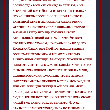
словно туда вогнали снаряд баллисты, а не
арбалетный болт. Донел и почти все тридцать
его конников подошли слишком близко к
каменной арке и их накрыли арбалетчики.
Старший Сноуберри упал с лошади, которую
заколол в грудь штандарт-юнкер своей
длиннющей пикой со знамёнами. Эреккур
столкнулся с усачом, но сталь пела не долго,
Кровавая Слеза, меч Грэйтов, нашла брешь в
доспехах противника и тот истёк кровью
в
считанные
секунды. Молодой Сноуберри хотел
было отомстить за брата, но копьё настигло его
раньше. Всех бойцов Сноуберри взяли на мечи,
сдавшиеся скоро пожалели, что не избрали
быструю смерть с оружием в руках. Домочадцев
вешали, женщин прежде насиловали. Эрек
наблюдал за всем этим — за тем, что творят… его
люди? Нет, он потерял их, он потерял всех своих
людей уже давно, всех до единого. Что за
владыка не может уследить за поданными и