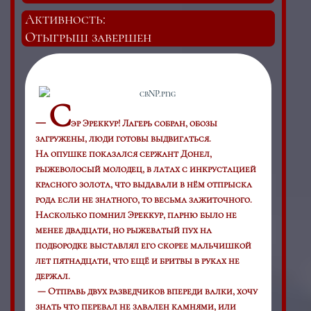
Активность:
Отыгрыш завершен
С
—
э
р Эреккур! Лагерь собран, обозы
загружены, люди готовы выдвигаться.
На опушке показался сержант Донел,
рыжеволосый молодец, в латах с инкрустацией
красного золота, что выдавали в нём отпрыска
рода если не знатного, то весьма зажиточного.
Насколько помнил Эреккур, парню было не
менее двадцати, но рыжеватый пух на
подбородке выставлял его скорее мальчишкой
лет пятнадцати, что ещё и бритвы в руках не
держал.
— Отправь двух разведчиков впереди валки, хочу
знать что перевал не завален камнями, или