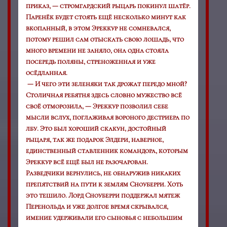
приказ, — стромгардский рыцарь покинул шатёр.
Паренёк будет стоять ещё несколько минут как
в
копанный
, в этом Эреккур не сомневался,
потому решил сам отыскать свою лошадь, что
много времени не заняло, она одна стояла
посередь поляны, стреноженная и уже
осёдланная.
— И чего эти зеленяки так дрожат передо мной?
Столичная ребятня здесь словно мужество всё
своё отморозила, — Эреккур позволил себе
мысли вслух, поглаживая вороного дестриера по
лбу. Это был хороший скакун, достойный
рыцаря, так же подарок Элдери, наверное,
единственный ставленник командора, которым
Эреккур всё ещё был не разочарован.
Разведчики вернулись, не обнаружив никаких
препятствий на пути к землям Сноуберри. Хоть
это тешило. Лорд Сноуберри поддержал мятеж
Перенольда и уже долгое время скрывался,
имение удерживали его сыновья с небольшим