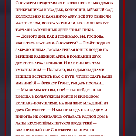
Сноуберри представлял из себя несколько домов
прибившихся к усадьбе, конюшни, мёрзлый сад,
колокольню и каменную арку, всё это обнесли
частоколом, ворота укрепили, из земли вокруг
торчали заточенные деревянные пики.
— Доброго дня, как я понимаю, вы, господа,
являетесь братьями-Сноуберри? — Грэйт поднял
забрало шлема, рассматривая юных лордов на
вершине каменной арки, в компании двух
десятков арбалетчиков. И как они все там
уместились? — Полагаю, вы с домочадцами
решили встретить нас с пути, чтобы сдать ваше
имение? Я — Эреккур Грэйт, рыцарь послан…
— Мы знаем кто вы, сэр! — наперёд вышел
юноша в кольчужном койфе и бронзовом
колпаке-полушлеме, на вид явно младший из
двух Сноуберри. — И мы никогда не отдадим и
никогда не собирались отдавать родной дом в
лапы краснопёрых петухов вроде тебя! —
благородный сир Сноуберри плюнул, но