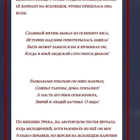
её вариант на всеобщем, чтобы пришлась она
всем.
Сл
авный витязь бывал из осеннего леса,
Истории над ним приоткрылась завеса!
Быть может забылся бы в хрониках он,
Когда в край людской спустился дракон!
Размахами крыльев он небо накрыл,
Сожрал табуны, дома попалил!
А пасть его реки огня излила,
Зверей и людей загубил. О беда!
По мнению Эрека, на араторском песня звучала
куда мелодичней, хотя разобрать из неё он мог
только обрывки, но версия на всеобщем наречии