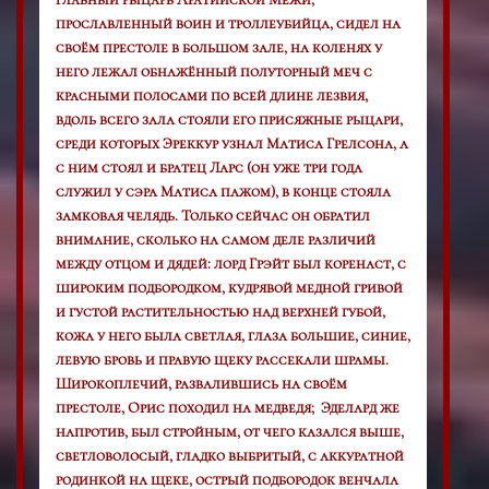
прославленный воин и троллеубийца, сидел на
своём престоле в большом зале, на коленях у
него лежал обнажённый полуторный меч с
красными полосами по всей длине лезвия,
вдоль всего зала стояли его присяжные рыцари,
среди которых Эреккур узнал Матиса Грелсона, а
с ним стоял и братец Ларс (он уже три года
служил у сэра Матиса пажом), в конце стояла
замковая челядь. Только сейчас он обратил
внимание, сколько на самом деле различий
между отцом и дядей: лорд Грэйт был коренаст, с
широким подбородком, кудрявой медной гривой
и густой растительностью над верхней губой,
кожа у него была светлая, глаза большие, синие,
левую бровь и правую щеку рассекали шрамы.
Широкоплечий, развалившись на своём
престоле, Орис походил на медведя; Эделард же
напротив, был стройным, от чего казался выше,
светловолосый,
гладко выбритый
, с аккуратной
родинкой на щеке, острый подбородок венчала