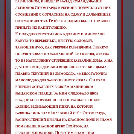
гарнизоном, и неделю назад командование
легионов Стромгарда в регионе получило от них
сообщение с согласием на сдачу и дальнейшее
сотрудничество. Грэйт с людьми был отправлен
принять их капитуляцию.
К полудню спустились в долину и миновали
какую-то деревеньку, крытую соломой,
заброшенную, как уверяли разведчики. Эреккур
почувствовал провожающий его взгляд, откуда-
то из наполовину сгоревших развалин дома, а на
другом конце деревни виднелся столбик дыма,
плавно текущий из дымохода. «Недостаточно
малолюдно для заброшенного села». Он ехал
впереди остальных в своём малиновом
рыцарском плаще. За ним следовало двое
всадников: оруженосец и штандарт-юнкер
Гарвин, вздымающий пику, на которой
развивались знамёна: белый орёл Стромгарда,
распростёрший крылья на красном поле и знамя
поменьше, красное древо Грэйтов, на
белоснежном поле. Под этим знаменем