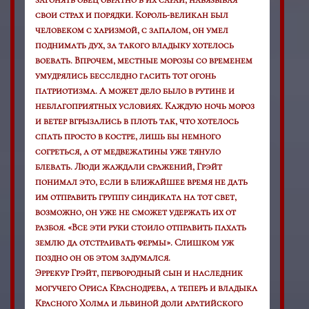
свои страх и порядки. Король-великан был
человеком с харизмой, с запалом, он умел
поднимать дух, за такого владыку хотелось
воевать. Впрочем, местные морозы со временем
умудрялись бесследно гасить тот огонь
патриотизма. А может дело было в рутине и
неблагоприятных условиях. Каждую ночь мороз
и ветер вгрызались в плоть так, что хотелось
спать просто в костре, лишь бы немного
согреться, а от медвежатины уже тянуло
блевать. Люди жаждали сражений, Грэйт
понимал это, если в ближайшее время не дать
им отправить группу синдиката на тот свет,
возможно, он уже не сможет удержать их от
разбоя. «Все эти руки стоило отправить пахать
землю да отстраивать фермы». Слишком уж
поздно он об этом задумался.
Эррекур Грэйт, первородный сын и наследник
могучего Ориса Краснодрева, а теперь и владыка
Красного Холма и львиной доли аратийского