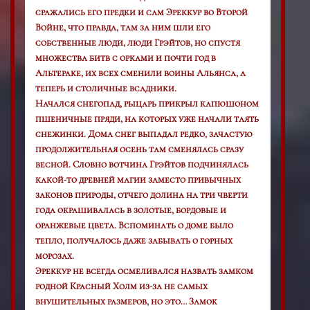
сражались его предки и сам Эреккур во Второй
Войне, что правда, там за ним шли его
собственные люди, люди Грэйтов, но спустя
множества битв с орками и почти год в
Альтераке, их всех сменили воины Альянса, а
теперь и столичные всадники.
Начался снегопад, рыцарь прикрыл капюшоном
пшеничные пряди, на которых уже начали таять
снежинки. Дома снег выпадал редко, зачастую
продолжительная осень там сменялась сразу
весной. Словно вотчина Грэйтов подчинялась
какой-то древней магии заместо привычных
законов природы, отчего долина на три чверти
года окрашивалась в золотые, бордовые и
оранжевые цвета. Вспоминать о доме было
тепло, получалось даже забывать о горных
морозах.
Эреккур не всегда осмеливался назвать замком
родной Красный Холм из-за не самых
внушительных размеров, но это… Замок