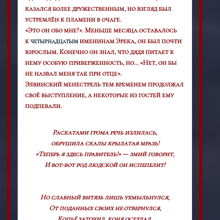
казался более дружественным, но взгляд был
устремлён к пламени в очаге.
«Это он обо мне?». Меньше месяца оставалось
к
именинам Эрека, он был почти
четырнадцатым
взрослым. Конечно он знал, что дядя питает к
нему особую приверженность, но… «Нет, он бы
не назвал меня так при отце».
Элвинский менестрель тем временем продолжал
своё выступление, а некоторые из гостей ему
подпевали.
Раскатами грома речь излилась,
обрушила скалы крылатая мразь!
«Теперь я здесь правитель!» — змий говорит,
И вот-вот род людской он испепелит!
Но славный витязь лишь ухмыльнулся,
От поданных своих не отвернулся,
Копьё заточил, коня оседлал,