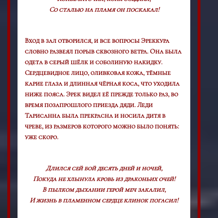
Со сталью на пламя он поскакал!
Вход в зал отворился, и все вопросы Эреккура
словно развеял порыв сквозного ветра. Она была
одета в серый шёлк и соболиную накидку.
Сердцевидное лицо, оливковая кожа, тёмные
карие глаза и длинная чёрная коса, что уходила
ниже пояса. Эрек видел её прежде только раз, во
время позапрошлого приезда дяди. Леди
Тарисанна была прекрасна и носила дитя в
чреве, из размеров которого можно было понять:
уже скоро.
Длился сей бой десять дней и ночей,
Покуда не хлынула кровь из драконьих очей!
В пылком дыхании герой меч закалил,
И жизнь в пламенном сердце клинок погасил!