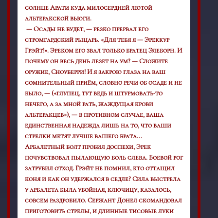
солнце Арати куда милосердней лютой
альтеракской вьюги.
— Осады не будет, — резко прервал его
стромгардский рыцарь. «Для тебя я — Эреккур
Грэйт!». Эреком его звал только братец Элеборн. И
почему он весь день лезет на ум? — Сложите
оружие, Сноуберри! И я закрою глаза на ваш
сомнительный приём, словно речи об осаде и не
было, — («глупец, тут ведь и штурмовать-то
нечего, а за мной рать, жаждущая крови
альтеракцев
»)
, — в противном случае, ваша
единственная надежда лишь на то, что ваши
стрелки метят лучше вашего брата...
Арбалетный болт пробил доспехи, Эрек
почувствовал пылающую боль слева.
Боевой рог
затрубил отход. Грэйт не помнил, кто оттащил
коня и как он удержался в седле? Сила выстрела
у арбалета была убойная, ключицу, казалось,
совсем раздробило. Сержант Донел скомандовал
приготовить стрелы, и длинные тисовые луки