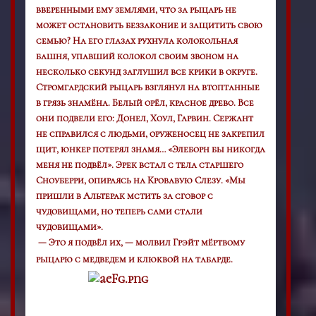
вверенными ему землями, что за рыцарь не
может остановить беззаконие и защитить свою
семью? На его глазах рухнула колокольная
башня, упавший колокол своим звоном на
несколько секунд заглушил все крики в округе.
Стромгардский рыцарь взглянул на втоптанные
в грязь знамёна. Белый орёл, красное древо. Все
они подвели его: Донел, Хоул, Гарвин. Сержант
не справился с людьми, оруженосец не закрепил
щит, юнкер потерял знамя… «Элеборн бы никогда
меня не подвёл». Эрек встал с тела старшего
Сноуберри, опираясь на Кровавую Слезу. «Мы
пришли в Альтерак мстить за сговор с
чудовищами, но теперь сами стали
чудовищами».
— Это я подвёл их, — молвил Грэйт мёртвому
рыцарю с медведем и клюквой на табарде.