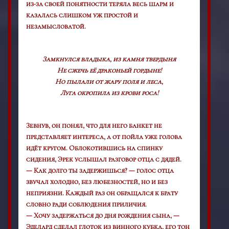
из-за своей понятности теряла весь шарм и
казалась слишком уж простой и
незамысловатой.
Замкнулся владыка, из камня твердыня
Не сжечь её драконьей гордыне!
Но пылали от жару поля и леса,
Луга окропила из крови роса!
Зевнув, он понял, что для него банкет не
представляет интереса, а от пойла уже голова
идёт кругом. Облокотившись на спинку
сидения, Эрек услышал разговор отца с дядей.
— Как долго ты задержишься? — голос отца
звучал холодно, без любезностей, но и без
неприязни. Каждый раз он обращался к брату
словно ради соблюдения приличия.
— Хочу задержаться до дня рождения сына, —
Эделард сделал глоток из винного кубка, его тон