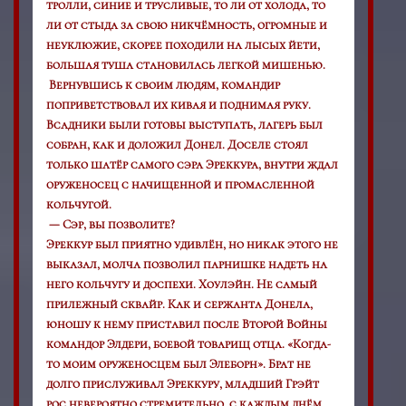
тролли, синие и трусливые, то ли от холода, то
ли от стыда за свою никчёмность, огромные и
неуклюжие, скорее походили на лысых йети,
большая туша становилась легкой мишенью.
Вернувшись к своим людям, командир
поприветствовал их кивая и поднимая руку.
Всадники были готовы выступать, лагерь был
собран, как и доложил Донел. Доселе стоял
только шатёр самого сэра Эреккура, внутри ждал
оруженосец с начищенной и промасленной
кольчугой.
— Сэр, вы позволите?
Эреккур был приятно удивлён, но никак этого не
выказал, молча позволил парнишке надеть на
него кольчугу и доспехи. Хоулэйн. Не самый
прилежный сквайр. Как и сержанта Донела,
юношу к нему приставил после Второй Войны
командор Элдери, боевой товарищ отца. «Когда-
то моим оруженосцем был Элеборн». Брат не
долго прислуживал Эреккуру, младший Грэйт
рос невероятно стремительно, с каждым днём