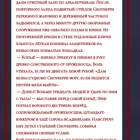
дали ответный залп по арбалетчикам. После
повторного залпа подбитый стрелок Сноуберри
перекинул жаровню и деревянный частокол
задымился, а через минуту-другую оборонные
сооружения уже охватило пламя и крики. Из
прогоревшей бреши в стене под боевые кличи
хлынула лёгкая конница защитников на
невысоких лохматых лошадках.
— Копья! — взревел Эреккур и принял в руку
древко собственного от оруженосца. Боль
утихала, если не двигать левой рукой. «Дам
безрассудному Сноуберри фору, если решится
против меня выйти».
— Донел! Возьми тридцать людей и ударь по ним
с тыла! — выставив перед собой копьё, Эрек
погнал вороного дестриера вперёд,
сопровождаемый оруженосцем, штандарт-
юнкером и ещё сорока всадниками. Навстречу
ему летел старший Сноуберри, собирая
снежинки своими усами.
Бой длился менее часа, но плечо уже болело так,