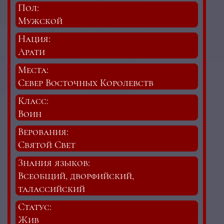
Пол:
Мужской
Нация:
Арати
Места:
Север Восточных Королевств
Класс:
Воин
Верования:
Святой Свет
Знания языков:
Всеобщий, дворфийский,
талассийский
Статус:
Жив