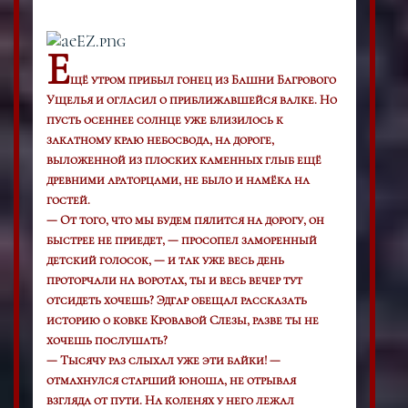
E
щё утром прибыл гонец из Башни Багрового
Ущелья и огласил о приближавшейся валке. Но
пусть осеннее солнце уже близилось к
закатному краю небосвода, на дороге,
выложенной из плоских каменных глыб ещё
древними араторцами, не было и намёка на
гостей.
— От того, что мы будем пялится на дорогу, он
быстрее не приедет, — просопел заморенный
детский голосок, — и так уже весь день
проторчали на воротах, ты и весь вечер тут
отсидеть хочешь? Эдгар обещал рассказать
историю о ковке Кровавой Слезы, разве ты не
хочешь послушать?
— Тысячу раз слыхал уже эти байки! —
отмахнулся старший юноша, не отрывая
взгляда от пути. На коленях у него лежал