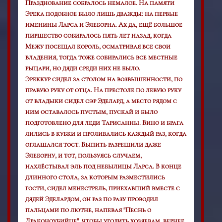
Празднование собралось немалое. На памяти
Эрека подобное было лишь дважды: на первые
именины Ларса и Элеборна. Ах да, ещё большое
пиршество собиралось пять лет назад, когда
Межу посещал король, осматривая все свои
владения, тогда тоже собирались все местные
рыцари, но дяди среди них не было.
Эреккур сидел за столом на возвышенности, по
правую руку от отца. На престоле по левую руку
от владыки сидел сэр Эделард, а место рядом с
ним оставалось пустым, пускай и было
подготовлено для леди Тарисанны. Вино и брага
лились в кубки и проливались каждый раз, когда
оглашался тост. Выпить разрешили даже
Элеборну, и тот, пользуясь случаем,
нахлёстывал эль под небылицы Ларса. В конце
длинного стола, за которым разместились
гости, сидел менестрель, приехавший вместе с
дядей Эделардом, он раз по разу проводил
пальцами по лютне, напевая "Песнь о
Драконоубийце", чтобы угодить хозяевам, вернее