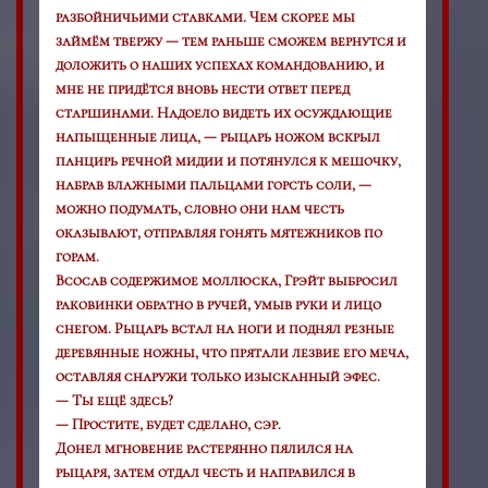
разбойничьими ставками. Чем скорее мы
займём твержу — тем раньше сможем вернутся и
доложить о наших успехах
командованию
, и
мне не придётся вновь нести ответ перед
старшинами. Надоело видеть их осуждающие
напыщенные лица, — рыцарь ножом вскрыл
панцирь речной мидии и потянулся к мешочку,
набрав влажными пальцами горсть соли, —
можно подумать, словно они нам честь
оказывают, отправляя гонять мятежников по
горам.
Всосав содержимое моллюска, Грэйт выбросил
раковинки обратно в ручей, умыв руки и лицо
снегом. Рыцарь встал на ноги и поднял резные
деревянные ножны, что прятали лезвие его меча,
оставляя снаружи только изысканный эфес.
— Ты ещё здесь?
— Простите, будет сделано, сэр.
Донел мгновение растерянно пялился на
рыцаря, затем отдал честь и направился в