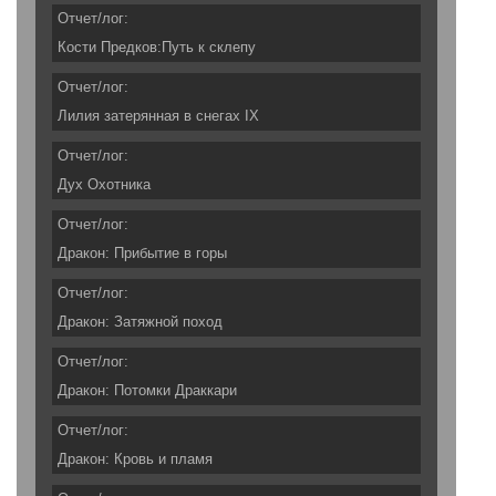
Отчет/лог:
Кости Предков:Путь к склепу
Отчет/лог:
Лилия затерянная в снегах IX
Отчет/лог:
Дух Охотника
Отчет/лог:
Дракон: Прибытие в горы
Отчет/лог:
Дракон: Затяжной поход
Отчет/лог:
Дракон: Потомки Драккари
Отчет/лог:
Дракон: Кровь и пламя