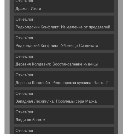
Отчет/лог:
Дракон: Итоги
Отчет/лог:
Редхолдский Конфликт: Избавление от предателей
Отчет/лог:
Редхолдский Конфликт: Убежище Синдиката
Отчет/лог:
Деревня Колдвэйл: Восстановление кузницы
Отчет/лог:
Деревня Колдвейл: Ределарская кузница. Часть 2.
Отчет/лог:
Западная Лесопилка: Проблемы сэра Марка
Отчет/лог:
Люди на болоте.
Отчет/лог: