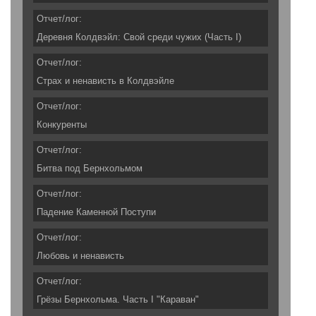
Отчет/лог:
Деревня Колдвэйл: Свой среди чужих (Часть I)
Отчет/лог:
Страх и ненависть в Колдвэйле
Отчет/лог:
Конкуренты
Отчет/лог:
Битва под Бернхольмом
Отчет/лог:
Падение Каменной Поступи
Отчет/лог:
Любовь и ненависть
Отчет/лог:
Грёзы Бернхольма. Часть I "Караван"