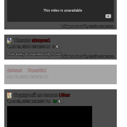
Войдите на сайт
, чтобы ответить
Theodor
akropos1
Jul 13, 2018 12:44:35 AM
0
Я не вижу в знакомых Иртиэна!
Войдите на сайт
, чтобы ответить
deleted
Russkih1
Aug 18, 2018 12:40:13 PM
Стукнутый по голове
Uther
Jul 23, 2022 10:13:27 PM
26