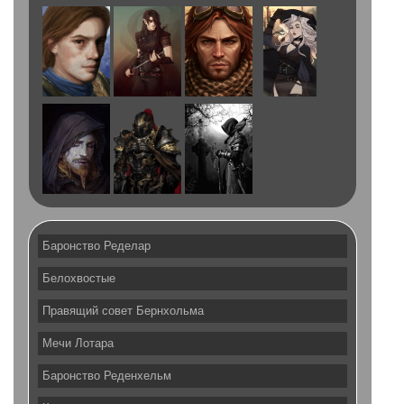
Баронство Ределар
Белохвостые
Правящий совет Бернхольма
Мечи Лотара
Баронство Реденхельм