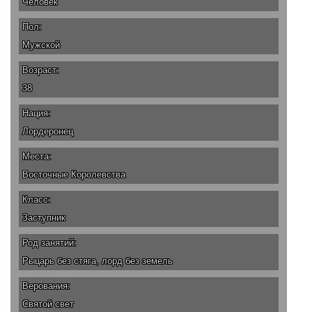
Человек
Пол:
Мужской
Возраст:
38
Нация:
Лордеронец
Места:
Восточные Королевства
Класс:
Заступник
Род занятий:
Рыцарь без стяга, лорд без земель
Верования:
Святой свет