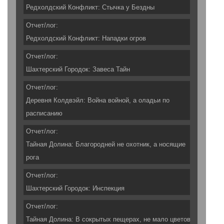
Редхолдский Конфликт: Стычка у Бездны
Отчет/лог:
Редхолдский Конфликт: Нападки огров
Отчет/лог:
Шахтерский Городок: Завеса Тайн
Отчет/лог:
Деревня Колдвэйл: Война войной, а оладьи по
расписанию
Отчет/лог:
Тайная Долина: Благородней не охотник, а носящие
рога
Отчет/лог:
Шахтерский Городок: Инспекция
Отчет/лог:
Тайная Долина: В сокрытых пещерах, не мало цветов