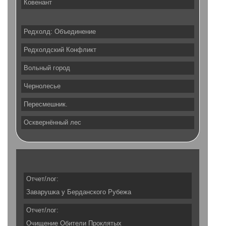
Ковенант
Редхолд: Объединение
Редхолдский Конфликт
Вольный город
Чернолесье
Пересмешник.
Осквернённый лес
Отчет/лог:
Заварушка у Берданского Рубежа
Отчет/лог:
Очищение Обители Проклятых