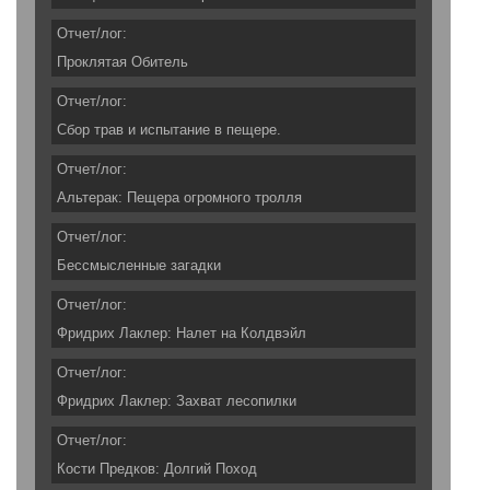
Отчет/лог:
Проклятая Обитель
Отчет/лог:
Сбор трав и испытание в пещере.
Отчет/лог:
Альтерак: Пещера огромного тролля
Отчет/лог:
Бессмысленные загадки
Отчет/лог:
Фридрих Лаклер: Налет на Колдвэйл
Отчет/лог:
Фридрих Лаклер: Захват лесопилки
Отчет/лог:
Кости Предков: Долгий Поход