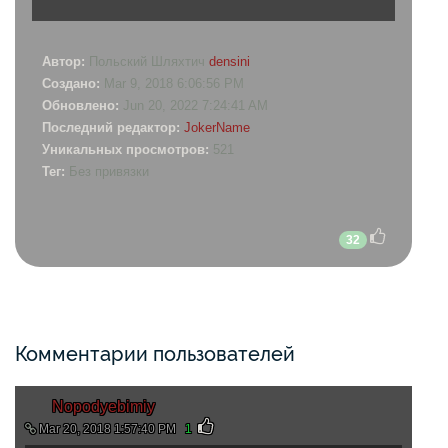
Автор:
Польский Шляхтич
densini
Создано:
Mar 9, 2018 6:06:56 PM
Обновлено:
Jun 20, 2022 7:24:41 AM
Последний редактор:
JokerName
Уникальных просмотров:
521
Тег:
Без привязки
32
Комментарии пользователей
Nopodyebimiy
Mar 20, 2018 1:57:40 PM
1