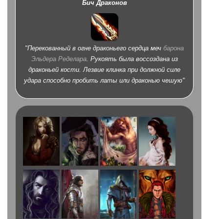
Бич Драконов
"Перекованный в огне драконьего сердца меч
барона
Эльдера Ределара
. Рукоять была воссоздана из
драконьей кости. Лезвие клинка при должной силе
удара способно пробить латы или драконью чешую"