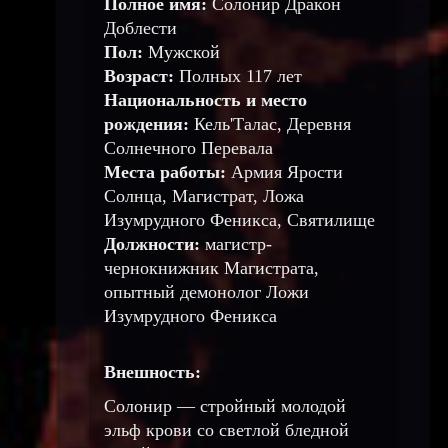
Полное имя:
Солонир Дракон
Доблести
Пол:
Мужской
Возраст:
Полных 117 лет
Национальность и место
рождения:
Кель'Талас, Деревня
Солнечного Перевала
Места работы:
Армия Ярости
Солнца, Магистрат, Ложа
Изумрудного Феникса, Святилище
Должности:
магистр-
чернокнижник Магистрата,
опытный демонолог Ложи
Изумрудного Феникса
Внешность:
Солонир — стройный молодой
эльф крови со светлой бледной