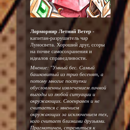
Лорморнир Летний Ветер
-
капитан-разрушитель чар
Луносвета. Хороший друг, ссоры
на почве самосохранения и
идеалов справедливости.
Мнение: "Умный бес. Самый
башковитый из трио бесенят, а
потому многие поступки
обусловленны извлечением личной
выгоды из любой ситуации и
окружающих. Своенравен и не
считается с мнением
окружающих за исключением тех,
кого считает близкими друзьями.
Прагматичен, стремиться к