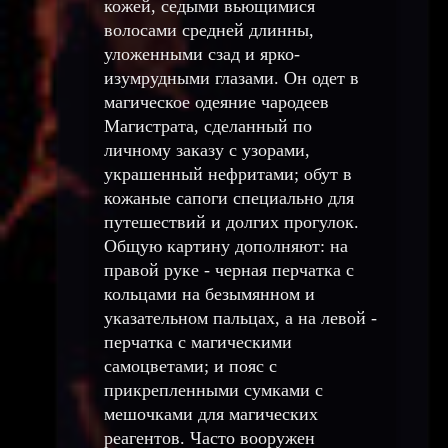
кожей, седыми вьющимися
волосами средней длинны,
уложенными сзад и ярко-
изумрудными глазами. Он одет в
магическое одеяние чародеев
Магистрата, сделанный по
личному заказу с узорами,
украшенный нефритами; обут в
кожаные сапоги специально для
путешествий и долгих прогулок.
Общую картину дополняют: на
правой руке - черная перчатка с
кольцами на безымянном и
указательном пальцах, а на левой -
перчатка с магическими
самоцветами; и пояс с
прикрепленными сумками с
мешочками для магических
реагентов. Часто вооружен