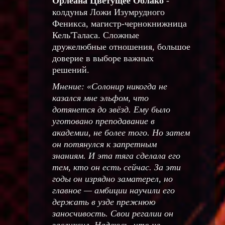
Орлеана Цветущее Облако
-
колдунья Ложи Изумрудного
Феникса, магистр-чернокнижница
Кель'Таласа. Сложные
дружелюбные отношения, большое
доверие в выборе важных
решений.
Мнение: «Солонир никогда не
казался мне эльфом, что
дотянется до звёзд. Ему было
уготовано преподавание в
академии, не более того. Но затем
он потянулся к запретным
знаниям. И эта тяга сделала его
тем, кто он есть сейчас. За эти
годы он изрядно заматерел, но
главное — амбиции научили его
держать в узде прежнюю
заносчивость. Свои регалии он
заслужил. Надеюсь, что не