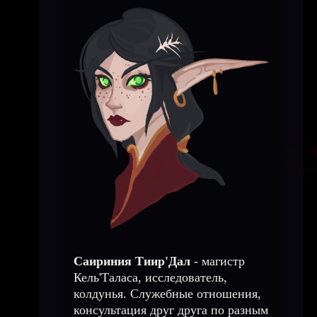
Саириния Тиир'Дал
- магистр
Кель'Таласа, исследователь,
колдунья. Служебные отношения,
консультация друг друга по разным