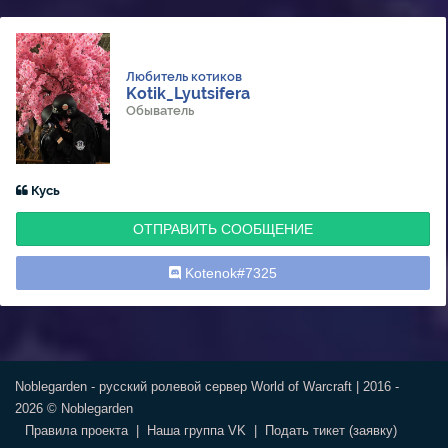
Любитель котиков
Kotik_Lyutsifera
Обыватель
Кусь
ОТПРАВИТЬ СООБЩЕНИЕ
Kotenok#7325
Noblegarden - русский ролевой сервер World of Warcraft | 2016 -
2026 © Noblegarden
Правила проекта
|
Наша группа VK
|
Подать тикет (заявку)