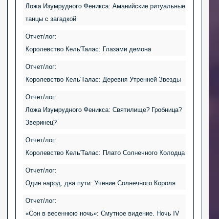
Ложа Изумрудного Феникса: Аманийские ритуальные
танцы с загадкой
Отчет/лог:
Королевство Кель'Талас: Глазами демона
Отчет/лог:
Королевство Кель'Талас: Деревня Утренней Звезды
Отчет/лог:
Ложа Изумрудного Феникса: Святилище? Гробница?
Зверинец?
Отчет/лог:
Королевство Кель'Талас: Плато Солнечного Колодца
Отчет/лог:
Один народ, два пути: Учение Солнечного Короля
Отчет/лог:
«Сон в весеннюю ночь»: Смутное видение. Ночь IV