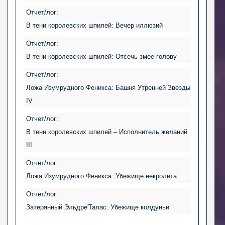
Отчет/лог:
В тени королевских шпилей: Вечер иллюзий
Отчет/лог:
В тени королевских шпилей: Отсечь змее голову
Отчет/лог:
Ложа Изумрудного Феникса: Башня Утренней Звезды
IV
Отчет/лог:
В тени королевских шпилей – Исполнитель желаний
III
Отчет/лог:
Ложа Изумрудного Феникса: Убежище некролита
Отчет/лог:
Затерянный Эльдре'Талас: Убежище колдуньи