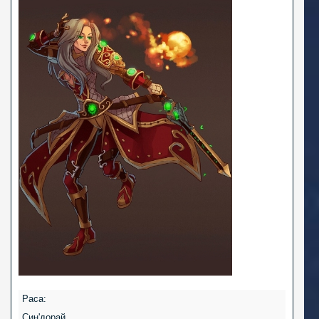
Раса:
Син'дорай