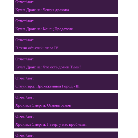
Отчет/лог:
Культ Дракона: Чешуя дракона
Отчет/лог:
Культ Дракона: Конец Предателя
Отчет/лог:
В тени объятий: глава IV
Отчет/лог:
Культ Дракона: Что есть домен Тьмы?
Отчет/лог:
Стоунгард: Прокаженный Город - III
Отчет/лог:
Хроники Смерти: Основа основ
Отчет/лог:
Хроники Смерти: Гатер, у нас проблемы
Отчет/лог: