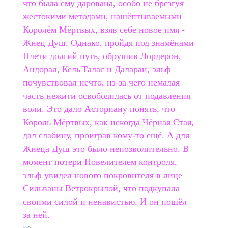
что была ему дарована, особо не брезгуя
жестокими методами, нашёптываемыми
Королём Мёртвых, взяв себе новое имя -
Жнец Душ. Однако, пройдя под знамёнами
Плети долгий путь, обрушив Лордерон,
Андорал, Кель'Талас и Даларан, эльф
почувствовал нечто, из-за чего немалая
часть нежити освободилась от подавления
воли. Это дало Асториану понять, что
Король Мёртвых, как некогда Чёрная Стая,
дал слабину, проиграв кому-то ещё. А для
Жнеца Душ это было непозволительно. В
момент потери Повелителем контроля,
эльф увидел нового покровителя в лице
Сильваны Ветрокрылой, что подкупала
своими силой и ненавистью. И он пошёл
за ней.