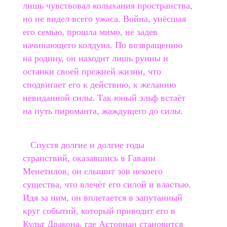
лишь чувствовал колыхания пространства,
но не видел всего ужаса. Война, унёсшая
его семью, прошла мимо, не задев
начинающего колдуна. По возвращению
на родину, он находит лишь руины и
останки своей прежней жизни, что
сподвигает его к действию, к желанию
невиданной силы. Так юный эльф встаёт
на путь пироманта, жаждущего до силы.
Спустя долгие и долгие годы
странствий, оказавшись в Гавани
Менетилов, он слышит зов некоего
существа, что влечёт его силой и властью.
Идя за ним, он вплетается в запутанный
круг событий, который приводит его в
Культ Дракона, где Асториан становится