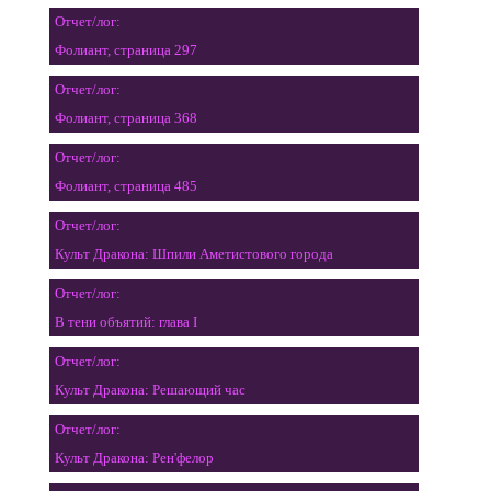
Отчет/лог:
Фолиант, страница 297
Отчет/лог:
Фолиант, страница 368
Отчет/лог:
Фолиант, страница 485
Отчет/лог:
Культ Дракона: Шпили Аметистового города
Отчет/лог:
В тени объятий: глава I
Отчет/лог:
Культ Дракона: Решающий час
Отчет/лог:
Культ Дракона: Рен'фелор