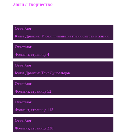
Логи / Творчество
Отчет/лог:
Культ Дракона: Уроки призыва на грани смерти и жизни.
Отчет/лог:
Фолиант, страница 4
Отчет/лог:
Культ Дракона: Тейг Дунвальдов
Отчет/лог:
Фолиант, страница 52
Отчет/лог:
Фолиант, страница 113
Отчет/лог:
Фолиант, страница 230