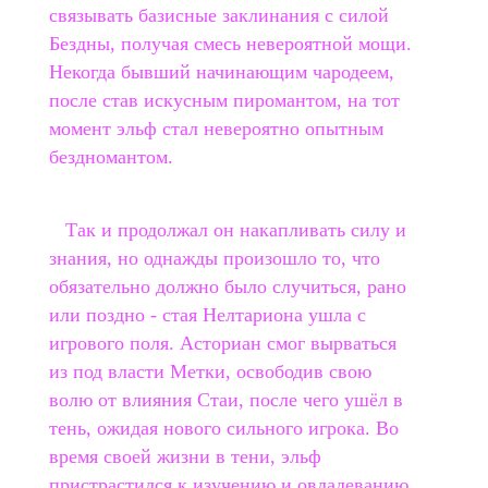
связывать базисные заклинания с силой
Бездны, получая смесь невероятной мощи.
Некогда бывший начинающим чародеем,
после став искусным пиромантом, на тот
момент эльф стал невероятно опытным
бездномантом.
Так и продолжал он накапливать силу и
знания, но однажды произошло то, что
обязательно должно было случиться, рано
или поздно - стая Нелтариона ушла с
игрового поля. Асториан смог вырваться
из под власти Метки, освободив свою
волю от влияния Стаи, после чего ушёл в
тень, ожидая нового сильного игрока. Во
время своей жизни в тени, эльф
пристрастился к изучению и овладеванию