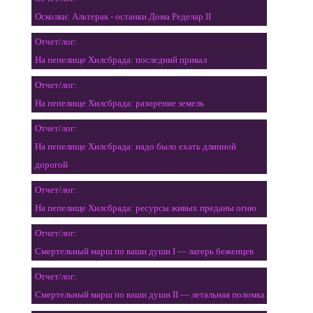
Осколки: Альтерак - останки Дома Ределар II
Отчет/лог:
На пепелище Хилсбрада: последний привал
Отчет/лог:
На пепелище Хилсбрада: разорение земель
Отчет/лог:
На пепелище Хилсбрада: надо было ехать длинной
дорогой
Отчет/лог:
На пепелище Хилсбрада: ресурсы живых преданы огню
Отчет/лог:
Смертельный марш по ваши души I — лагерь беженцев
Отчет/лог:
Смертельный марш по ваши души II — летальная поломка