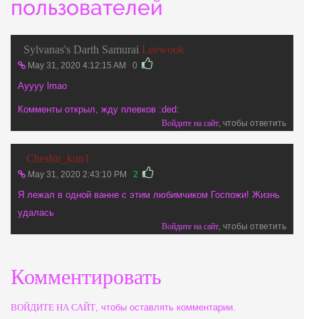
пользователей
Sylvanas's Darth Samurai
Leewook
May 31, 2020 4:12:15 AM
0
Ayyyy lmao
Комменты открыл, жду плевков :ded:
Войдите на сайт
, чтобы ответить
Cheshir_kun1
May 31, 2020 2:43:10 PM
2
Я лежал в одной ванне с этим любимчиком Госпожи! Жизнь
удалась
Войдите на сайт
, чтобы ответить
Комментировать
ВОЙДИТЕ НА САЙТ
, чтобы оставлять комментарии.