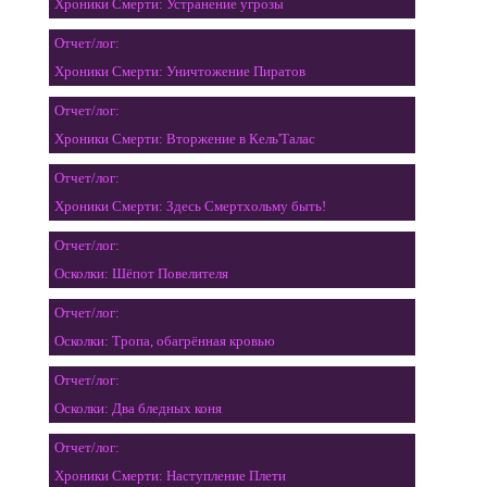
Хроники Смерти: Устранение угрозы
Отчет/лог:
Хроники Смерти: Уничтожение Пиратов
Отчет/лог:
Хроники Смерти: Вторжение в Кель'Талас
Отчет/лог:
Хроники Смерти: Здесь Смертхольму быть!
Отчет/лог:
Осколки: Шёпот Повелителя
Отчет/лог:
Осколки: Тропа, обагрённая кровью
Отчет/лог:
Осколки: Два бледных коня
Отчет/лог:
Хроники Смерти: Наступление Плети