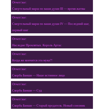
Отчет/лог:
Смертельный марш по ваши души III — время жатвы
Отчет/лог:
Смертельный марш по ваши души IV — Последний шаг,
первый шаг
Отчет/лог:
Наследие Проклятых. Король Артас
Отчет/лог:
Когда же кончится эта мука?!
Отчет/лог:
Скорбь Банши — Наше истинное лицо
Отчет/лог:
Скорбь Банши — Суд
Отчет/лог:
Скорбь Банши — Старый предатель. Новый союзник