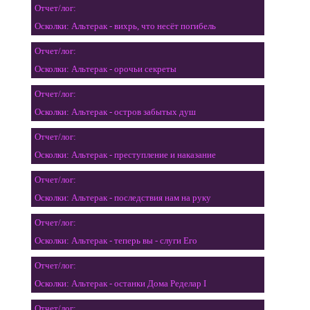
Отчет/лог:
Осколки: Альтерак - вихрь, что несёт погибель
Отчет/лог:
Осколки: Альтерак - орочьи секреты
Отчет/лог:
Осколки: Альтерак - остров забытых душ
Отчет/лог:
Осколки: Альтерак - преступление и наказание
Отчет/лог:
Осколки: Альтерак - последствия нам на руку
Отчет/лог:
Осколки: Альтерак - теперь вы - слуги Его
Отчет/лог:
Осколки: Альтерак - останки Дома Ределар I
Отчет/лог: