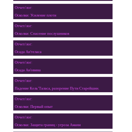
Отчет/лог:
Осколки: Усиление плоти
Отчет/лог:
Осколки: Спасение послушников
Отчет/лог:
Осада Ан'теласа
Отчет/лог:
Осада Ан'овина
Отчет/лог:
Падение Кель’Таласа, разорение Пути Старейшин.
Отчет/лог:
Осколки: Первый опыт
Отчет/лог:
Осколки: Защита границ - угроза Амани