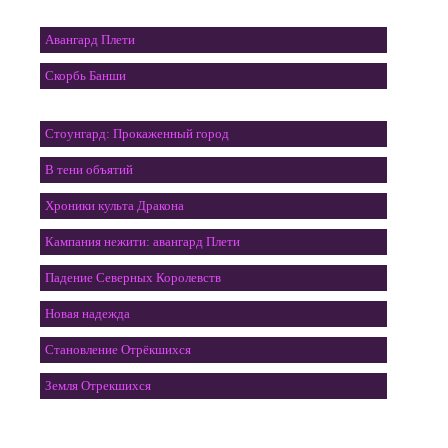
Авангард Плети
Скорбь Банши
Стоунгард: Прокаженный город
В тени объятий
Хроники культа Дракона
Кампания нежити: авангард Плети
Падение Северных Королевств
Новая надежда
Становление Отрёкшихся
Земля Отрекшихся