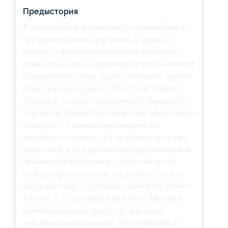
Предыстория
Родившийся и выросший попрошайкой и
беспризорником на улицах, в грязи, в
нищете - мальчишка обречен на смерть,
если только он не проявит чудеса ловкости
и живучести и ему будет уготована другая,
более ужасная судьба. Он станет вором,
убийцей, если сильно повезет, барыгой и
торгашом. Однако, конкретный мальчишка
Эмануил - главный претендент на
незавидную участь, в следствии пропажи
родителей и предательства родственников
оказавшийся на улице - был спасен. И
спас его учитель всей его жизни, тот кто
рассказал ему о основных аспектах своего
учения: " Сомневайся во всем, Эмануил,
сомневайся ведь это то, в чем люди
действительно хороши." Обучившийся