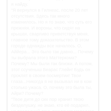
я найду.
"Я вернулся в Гилнеас, после 20 лет
отсутствия. Здесь так много
изменилось. Но я то знаю, что суть его
прежняя. И вороны, что сидят на
крышах, сварливо приветствуя меня,
главное тому доказательство. В этом
городе однажды все началось. О,
Аййера... Это было так давно... Почему
ты выбрала этого Маттеркома?
Почему? Мы были так близки. А потом,
этот ссученыш Веарас Глейн! Будь он
проклят в своем посмертии! Твои
глаза...Никогда я не вызывал ни в ком
столько ужаса. О, почему это была ты,
Айри? Почему?
"Твое дитя до сих пор хранит твою
безделушку, не знаю, кто её подарил,