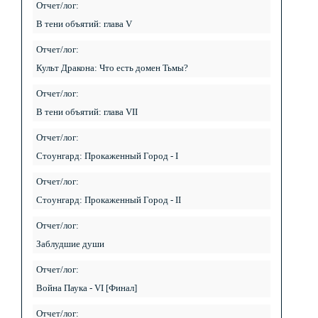
Отчет/лог:
В тени объятий: глава V
Отчет/лог:
Культ Дракона: Что есть домен Тьмы?
Отчет/лог:
В тени объятий: глава VII
Отчет/лог:
Стоунгард: Прокаженный Город - I
Отчет/лог:
Стоунгард: Прокаженный Город - II
Отчет/лог:
Заблудшие души
Отчет/лог:
Война Паука - VI [Финал]
Отчет/лог: