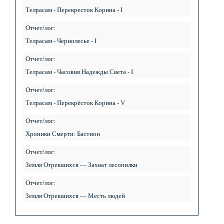
Телрасам - Перекресток Корина - I
Отчет/лог:
Телрасам - Чернолесье - I
Отчет/лог:
Телрасам - Часовня Надежды Света - I
Отчет/лог:
Телрасам - Перекрёсток Корина - V
Отчет/лог:
Хроники Смерти: Бастион
Отчет/лог:
Земля Отрекшихся — Захват лесопилки
Отчет/лог:
Земля Отрекшихся — Месть людей