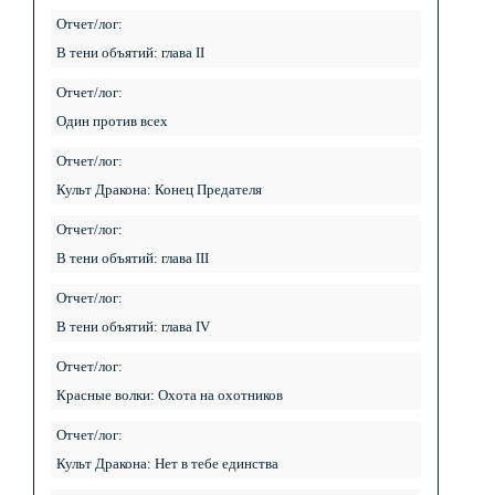
Отчет/лог:
В тени объятий: глава II
Отчет/лог:
Один против всех
Отчет/лог:
Культ Дракона: Конец Предателя
Отчет/лог:
В тени объятий: глава III
Отчет/лог:
В тени объятий: глава IV
Отчет/лог:
Красные волки: Охота на охотников
Отчет/лог:
Культ Дракона: Нет в тебе единства