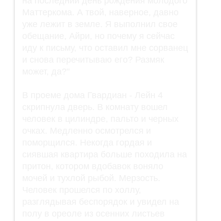
на последний день рождения молодого
Маттеркома. А твой, наверное, давно
уже лежит в земле. Я выполнил свое
обещание, Айри, но почему я сейчас
иду к письму, что оставил мне сорванец
и снова перечитываю его? Размяк
может, да?"
В проеме дома Гвардиан - Лейн 4
скрипнула дверь. В комнату вошел
человек в цилиндре, пальто и черных
очках. Медленно осмотрелся и
поморщился. Некогда гордая и
сиявшая квартира больше походила на
притон, котором вдобавок воняло
мочей и тухлой рыбой. Мерзость.
Человек прошелся по холлу,
разглядывая беспорядок и увидел на
полу в ореоле из осенних листьев