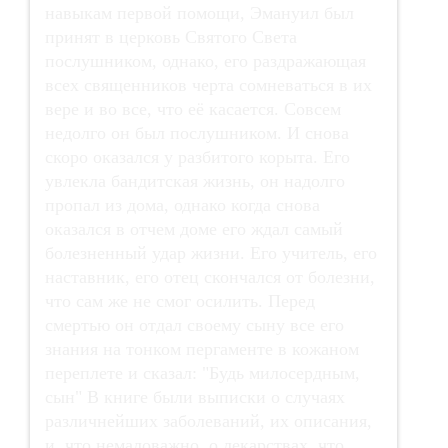
навыкам первой помощи, Эмануил был
принят в церковь Святого Света
послушником, однако, его раздражающая
всех священников черта сомневаться в их
вере и во все, что её касается. Совсем
недолго он был послушником. И снова
скоро оказался у разбитого корыта. Его
увлекла бандитская жизнь, он надолго
пропал из дома, однако когда снова
оказался в отчем доме его ждал самый
болезненный удар жизни. Его учитель, его
наставник, его отец скончался от болезни,
что сам же не смог осилить. Перед
смертью он отдал своему сыну все его
знания на тонком пергаменте в кожаном
переплете и сказал: "Будь милосердным,
сын" В книге были выписки о случаях
различнейших заболеваний, их описания,
и, что немаловажно, о лекарствах, что