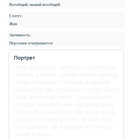
Всеобщий, низкий всеобщий.
Статус:
Жив
Активность:
Персонаж отыгрывается
Портрет
"Всю мою жизнь, начиная от самого её
начала, я искал... Искал знания, истину.
Искал её всегда и во всех, и каждый
раз, находя её, я узнавал, что это всего
лишь жалкая её часть...Лишь осколок,
который выкинули мне, как дворовому
псу, чтобы я заткнулся. Но нет, я снова
дышу ей в спину. Истине. Я знаю, где
она прячется, но я увидеть её не могу.
А ещё я устал...