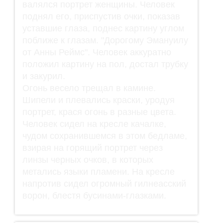
валялся портрет женщины. Человек
поднял его, приспустив очки, показав
уставшие глаза, поднес картину углом
поближе к глазам. "Дорогому Эмануилу
от Анны Реймс". Человек аккуратно
положил картину на пол, достал трубку
и закурил.
Огонь весело трещал в камине.
Шипели и плевались краски, уродуя
портрет, крася огонь в разные цвета.
Человек сидел на кресле качалке,
чудом сохранившемся в этом бедламе,
взирая на горящий портрет через
линзы черных очков, в которых
метались языки пламени. На кресле
напротив сидел огромный гилнеасский
ворон, блестя бусинами-глазками.