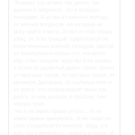
"Я искал эту истину так долго, так
далеко я забрался...Но я истощен
поисками. Я устал от вечного холода,
от вечных вопросов, на которые не
могу найти ответа. Устал от этих серых
улиц, от этих трущоб, щербатых ртов,
покалеченных войной, голодом, цингой,
от безобразных серых туч, что висят
над этим городом, куда бы я не пошел,
я устал от разбитый дорог, грязи, болот,
от мрачных лесов, от пестрых лесов, от
мрамора Даларана, от пыльных книг и
от всего, что сопровождает меня так
долго. И чем дальше я прохожу, тем
чернее тучи.
"Но я не имею права устать... Я не
имею права прекратить. Я не позволю
себе отказаться от поисков. Ведь это
все, что у меня есть - дорога и поиск. И