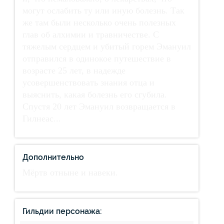
могут ослабить ту или иную болезнь. Так
же там были несколько очень полезных
глав об алхимии и травничестве. С
тяжелым сердцем и убитый горем Эмануил
отправился в одинокое путешествие в
возрасте 25 лет, в надежде
усовершенствовать знания отца и
выяснить, какая болезнь его сгубила.
Спустя 20 лет Эмануил возвращается в
Гилнеас...
Дополнительно
Мёртв отныне и навеки.
Гильдии персонажа: