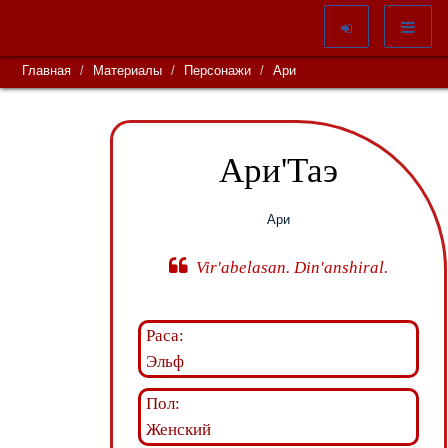
Главная
Материалы
Персонажи
Ари
Ари'Таэ
Ари
Vir'abelasan. Din'anshiral.
Раса:
Эльф
Пол:
Женский