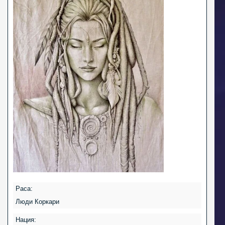
Раса:
Люди Коркари
Нация: