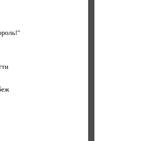
ороль!"
тти
беж