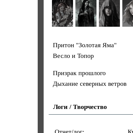
Притон "Золотая Яма"
Весло и Топор
Призрак прошлого
Дыхание северных ветров
Логи / Творчество
Отчет/лог:
К