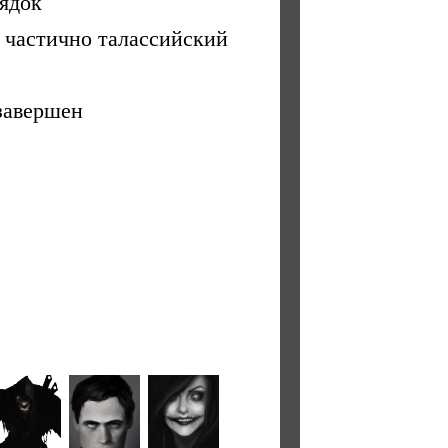
ядок
 частично талассийский
завершен