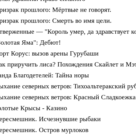
ризрак прошлого: Мёртвые не говорят.
ризрак прошлого: Смерть во имя цели.
тверженные — "Король умер, да здравствует к
Золотая Яма": Дебют!
орт Корус: вызов арены Гурубаши
ак приручить лиса? Похождения Скайлет и Мэ
анда Благодетелей: Тайна норы
ыхание северных ветров: Тихоальтеракский ру
ыхание северных ветров: Красный Сладкоежка
олотые Крысы - Казино
ересмешник. Исчезнувшие рыбаки
ересмешник. Остров мурлоков