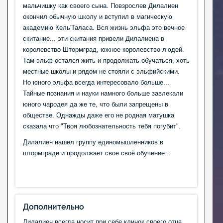
мальчишку как своего сына. Повзрослев Дилалиен
окончил обычную школу и вступил в магическую
академию Кель'Таласа. Вся жизнь эльфа это вечное
скитание... эти скитания привели Дилалиена в
королевство Штормград, южное королевство людей.
Там эльф остался жить и продолжать обучаться, хоть
местные школы и рядом не стояли с эльфийскими.
Но юного эльфа всегда интересовало больше...
Тайные познания и науки намного больше завлекали
юного чародея да же те, что были запрещены в
обществе. Однажды даже его не родная матушка
сказала что "Твоя любознательность тебя погубит".
Дилалиен нашел группу единомышленников в
штормграде и продолжает свое своё обучение...
Дополнительно
Дилалиен всегда носит при себе клинок своего отца