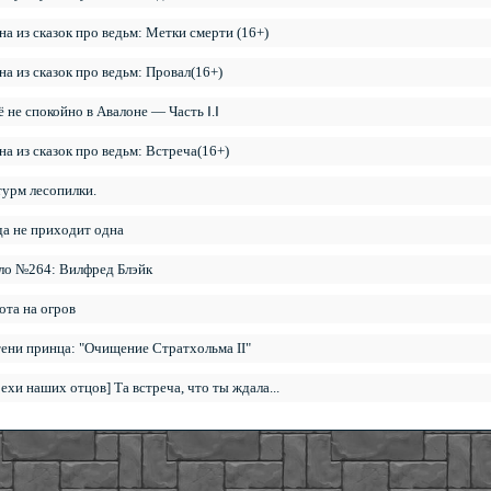
на из сказок про ведьм: Метки смерти (16+)
на из сказок про ведьм: Провал(16+)
ё не спокойно в Авалоне — Часть Ⅰ.Ⅰ
на из сказок про ведьм: Встреча(16+)
урм лесопилки.
да не приходит одна
ло №264: Вилфред Блэйк
ота на огров
тени принца: "Очищение Стратхольма II"
рехи наших отцов] Та встреча, что ты ждала...