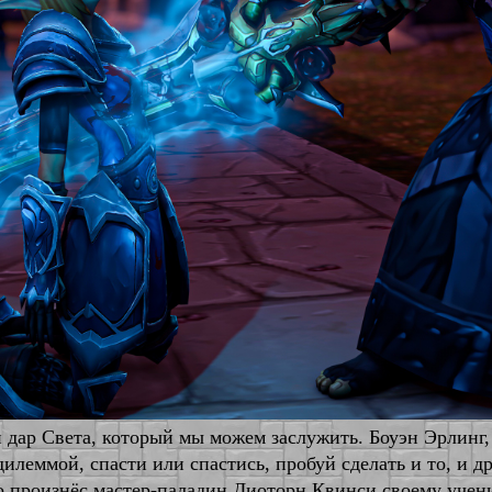
дар Света, который мы можем заслужить. Боуэн Эрлинг, 
илеммой, спасти или спастись, пробуй сделать и то, и др
о произнёс мастер-паладин Диоторн Квинси своему учени