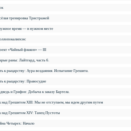
ок
сёлая тренировка Тристражей
нужное время — в нужном месте
оллопокалипсис
оект «Чайный флакон» — III
арые раны: Лайтгард, часть 6.
ть к рыцарству: Аура воздаяния. Испытание Грешита.
ть к рыцарству: Правосудие
дведь и Грифон: Добыча к заказу Бартела.
к над Грешитом XIII: Мы не отступаем, мы идем другим путем
к над Грешитом XIV: Танец Пустоты
йна Четырех: Начало