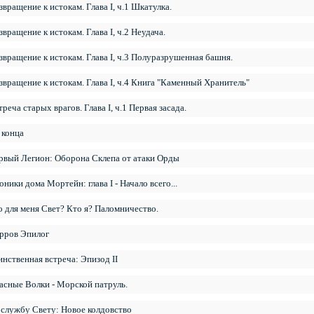
звращение к истокам. Глава I, ч.1 Шкатулка.
звращение к истокам. Глава I, ч.2 Неудача.
звращение к истокам. Глава I, ч.3 Полуразрушенная башня.
звращение к истокам. Глава I, ч.4 Книга "Каменный Хранитель"
треча старых врагов. Глава I, ч.1 Первая засада.
 конца
рвый Легион: Оборона Склепа от атаки Орды
оники дома Мортейн: глава I - Начало всего...
о для меня Свет? Кто я? Паломничество.
рров Эпилог
инственная встреча: Эпизод II
асные Волки - Морской патруль.
 службу Свету: Новое колдовство