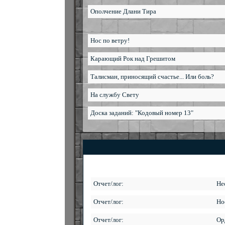
Ополчение Длани Тира
Нос по ветру!
Карающий Рок над Грешитом
Талисман, приносящий счастье... Или боль?
На службу Свету
Доска заданий: "Кодовый номер 13"
Отчет/лог:
Не
Отчет/лог:
Но
Отчет/лог:
Ор