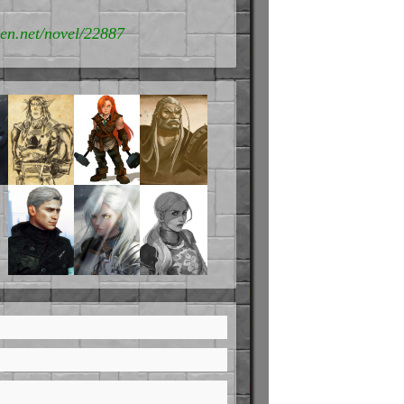
den.net/novel/22887