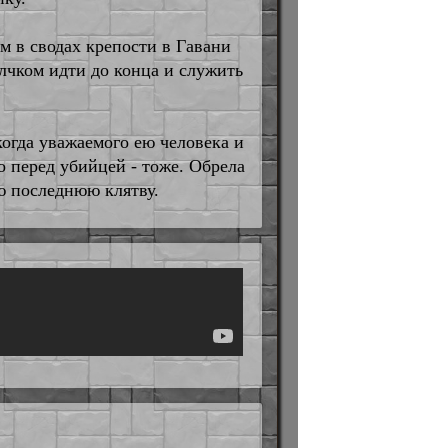
м в сводах крепости в Гавани
олчком идти до конца и служить
екогда уважаемого ею человека и
о перед убийцей - тоже. Обрела
ю последнюю клятву.