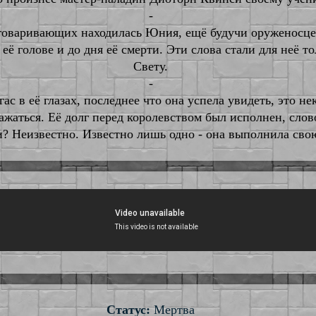
-
азговаривающих находилась Юния, ещё будучи оруженосце
её голове и до дня её смерти. Эти слова стали для неё т
Свету.
-
ас в её глазах, последнее что она успела увидеть, это н
ажаться. Её долг перед королевством был исполнен, слов
и? Неизвестно. Известно лишь одно - она выполнила сво
Статус:
Мертва