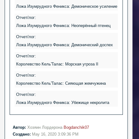
Ложа Изумрудного Феникса: Демоническое усиление
Отчет/лог:
Ложа Изумрудного Феникса: Неоперённый птенец
Отчет/лог:
Ложа Изумрудного Феникса: Демонический доспех
Отчет/лог:
Королевство Кель'Талас: Морская угроза II
Отчет/лог:
Королевство Кель'Талас: Сияющая жемчужина
Отчет/лог:
Ложа Изумрудного Феникса: Убежище некролита
Автор:
Хозяин Лордерона
Bogdanchik07
Создано:
May 16, 2020 3:09:36 PM