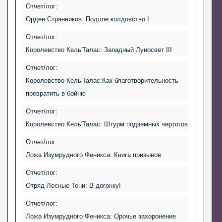
Отчет/лог:
Орден Странников: Подлое колдовство I
Отчет/лог:
Королевство Кель'Талас: Западный Луносвет III
Отчет/лог:
Королевство Кель'Талас:Как благотворительность
превратить в бойню
Отчет/лог:
Королевство Кель'Талас: Штурм подземных чертогов
Отчет/лог:
Ложа Изумрудного Феникса: Книга призывов
Отчет/лог:
Отряд Лесные Тени: В догонку!
Отчет/лог:
Ложа Изумрудного Феникса: Орочье захоронение