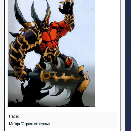
Раса:
Мо'арг(Страж скверны)