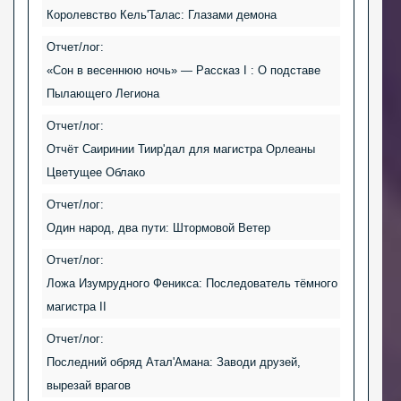
Королевство Кель'Талас: Глазами демона
Отчет/лог:
«Сон в весеннюю ночь» — Рассказ I : О подставе
Пылающего Легиона
Отчет/лог:
Отчёт Саиринии Тиир'дал для магистра Орлеаны
Цветущее Облако
Отчет/лог:
Один народ, два пути: Штормовой Ветер
Отчет/лог:
Ложа Изумрудного Феникса: Последователь тёмного
магистра II
Отчет/лог:
Последний обряд Атал'Амана: Заводи друзей,
вырезай врагов