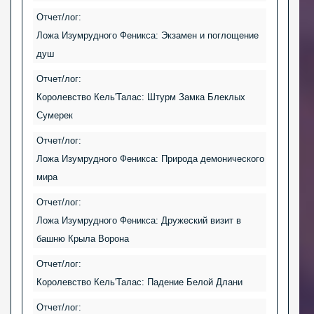
Отчет/лог:
Ложа Изумрудного Феникса: Экзамен и поглощение
душ
Отчет/лог:
Королевство Кель'Талас: Штурм Замка Блеклых
Сумерек
Отчет/лог:
Ложа Изумрудного Феникса: Природа демонического
мира
Отчет/лог:
Ложа Изумрудного Феникса: Дружеский визит в
башню Крыла Ворона
Отчет/лог:
Королевство Кель'Талас: Падение Белой Длани
Отчет/лог: