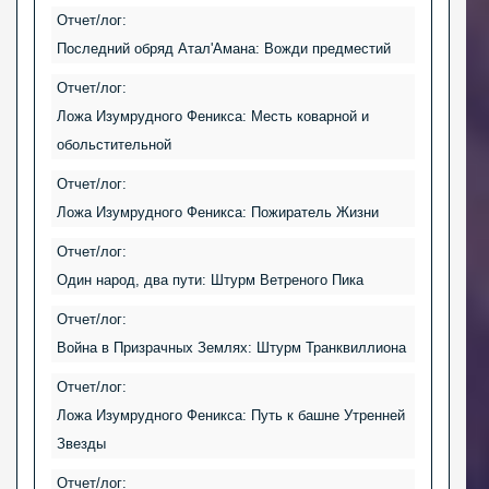
Отчет/лог:
Последний обряд Атал'Амана: Вожди предместий
Отчет/лог:
Ложа Изумрудного Феникса: Месть коварной и
обольстительной
Отчет/лог:
Ложа Изумрудного Феникса: Пожиратель Жизни
Отчет/лог:
Один народ, два пути: Штурм Ветреного Пика
Отчет/лог:
Война в Призрачных Землях: Штурм Транквиллиона
Отчет/лог:
Ложа Изумрудного Феникса: Путь к башне Утренней
Звезды
Отчет/лог: