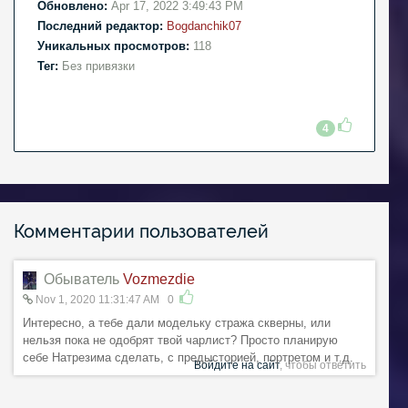
Обновлено:
Apr 17, 2022 3:49:43 PM
Последний редактор:
Bogdanchik07
Уникальных просмотров:
118
Тег:
Без привязки
4
Комментарии пользователей
Обыватель
Vozmezdie
Nov 1, 2020 11:31:47 AM
0
Интересно, а тебе дали модельку стража скверны, или
нельзя пока не одобрят твой чарлист? Просто планирую
себе Натрезима сделать, с предысторией, портретом и т.д.
Войдите на сайт
, чтобы ответить