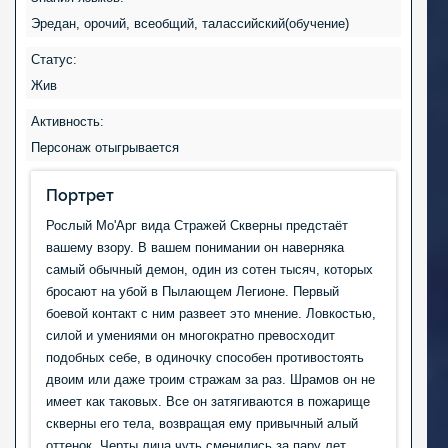
Эредан, орочий, всеобщий, талассийский(обучение)
Статус:
Жив
Активность:
Персонаж отыгрывается
Портрет
Рослый Мо'Арг вида Стражей Скверны предстаёт
вашему взору. В вашем понимании он наверняка
самый обычный демон, один из сотен тысяч, которых
бросают на убой в Пылающем Легионе. Первый
боевой контакт с ним развеет это мнение. Ловкостью,
силой и умениями он многократно превосходит
подобных себе, в одиночку способен противостоять
двоим или даже троим стражам за раз. Шрамов он не
имеет как таковых. Все он затягиваются в пожарище
скверны его тела, возвращая ему привычный алый
оттенок. Черты лица чуть сменились за пару лет.