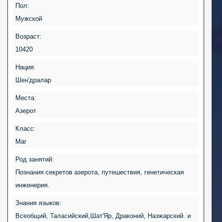
Пол:
Мужской
Возраст:
10420
Нация:
Шен'дралар
Места:
Азерот
Класс:
Маг
Род занятий:
Познания секретов азерота, путешествия, генетическая
инженерия.
Знания языков:
Всеобщий, Таласийский,Шат'Яр, Драконий, Назжарский. и