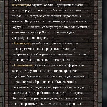
Инспекторы
служат координирующими лицами
между городами Гилнеаса, обеспечивают совместные
операции и следят за соблюдением королевских
законов. Безусловно, когда чиновники погрязнут в
коррупции или начнут злоупотреблять полномочиями
- именно инспектор Ярда отправляется для
урегулирования вопроса.
•
Инспектор
не действует самостоятельно, он
оповещает местного шерифа или столичный
департамент и наблюдает за исполнением того или
иного ордера, приказа или постановления.
•
Следователи
не носят обязательную форму или
табельное оружие,
хотя им и не воспрещается
подобное. Чаще всего
их сила - это ордер, приказ,
постановление. Крайне редко бывает, чтобы
следователь сам задерживал преступника, но куда
чаще бывает, что работник следственного отдела
Нортгейт-Ярда расследует дело, находит улики и
неопровержимые доказательства вины того или