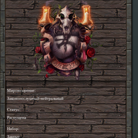
Мировоззрение:
Законопослушный-нейтральный
Статус:
Распущена
Набор:
Закрыт