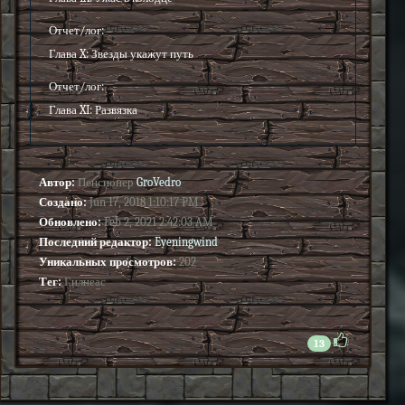
Отчет/лог:
Глава X: Звезды укажут путь
Отчет/лог:
Глава XI: Развязка
Автор:
Пенсионер
GroVedro
Создано:
Jun 17, 2018 1:10:17 PM
Обновлено:
Feb 2, 2021 2:42:03 AM
Последний редактор:
Eveningwind
Уникальных просмотров:
202
Тег:
Гилнеас
13