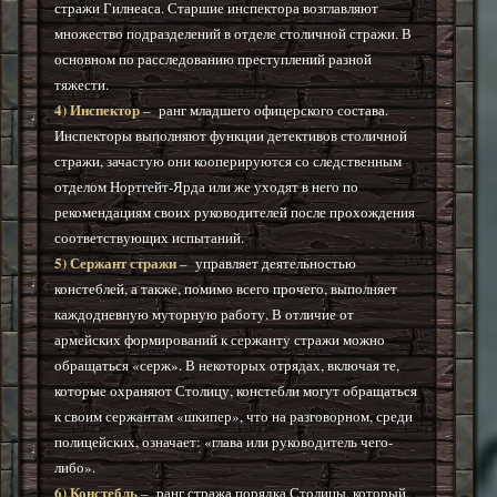
стражи Гилнеаса. Старшие инспектора возглавляют
множество подразделений в отделе столичной стражи. В
основном по расследованию преступлений разной
тяжести.
4) Инспектор
–
ранг младшего офицерского состава.
Инспекторы выполняют функции детективов столичной
стражи, зачастую они кооперируются со следственным
отделом Нортгейт-Ярда или же уходят в него по
рекомендациям своих руководителей после прохождения
соответствующих испытаний.
5) Сержант стражи
–
управляет деятельностью
констеблей, а также, помимо всего прочего, выполняет
каждодневную муторную работу. В отличие от
армейских формирований к сержанту стражи можно
обращаться «серж». В некоторых отрядах, включая те,
которые охраняют Столицу, констебли могут обращаться
к своим сержантам «шкипер», что на разговорном, среди
полицейских, означает: «глава или руководитель чего-
либо».
6) Констебль
–
ранг стража порядка Столицы, который