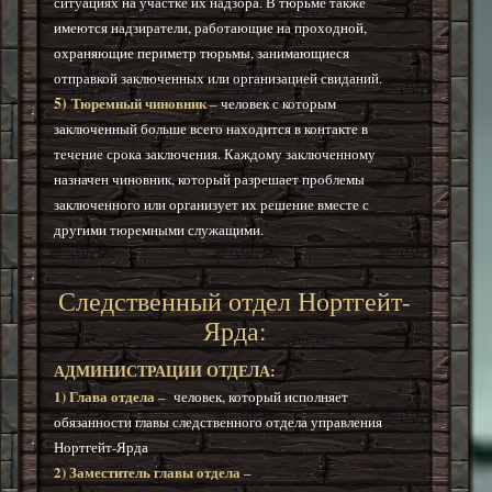
ситуациях на участке их надзора. В тюрьме также
имеются надзиратели, работающие на проходной,
охраняющие периметр тюрьмы, занимающиеся
отправкой заключенных или организацией свиданий.
5)
Тюремный чиновник
– человек с которым
заключенный больше всего находится в контакте в
течение срока заключения. Каждому заключенному
назначен чиновник, который разрешает проблемы
заключенного или организует их решение вместе с
другими тюремными служащими.
Следственный отдел
Нортгейт-
Ярда
:
АДМИНИСТРАЦИИ ОТДЕЛА:
1) Глава отдела
–
человек, который исполняет
обязанности главы следственного отдела управления
Нортгейт-Ярда
2) Заместитель главы отдела
–