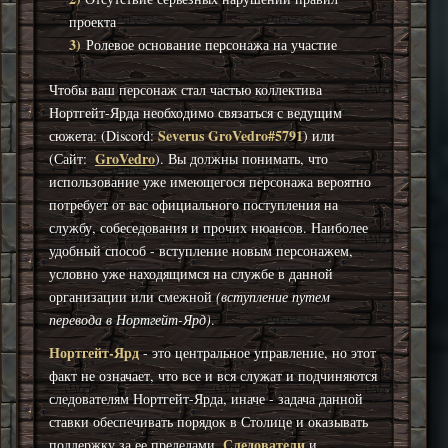
проекта
3)
Ролевое основание персонажа на участие
Чтобы ваш персонаж стал частью коллектива
Нортгейт-Ярда необходимо связаться с ведущим
Severus GroVedro#5791
сюжета: (Discord:
) или
GroVedro
(Сайт:
). Вы должны понимать, что
использование уже имеющегося персонажа вероятно
потребует от вас официального поступления на
службу, собеседования и прочих нюансов. Наиболее
удобный способ - вступление новым персонажем,
условно уже находящимся на службе в данной
организации или смежной
(вступление путем
перевода в Нортгейт-Ярд)
.
Нортгейт-Ярд
- это центральное управление, но этот
факт не означает, что все и вся служат и подчиняются
следователям Нортгейт-Ярда, иначе - задача данной
ставки обеспечивать порядок в Столице и оказывать
Следователи
поддержку за ее пределами.
и