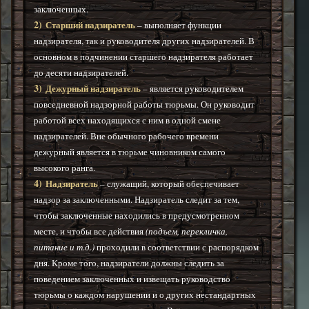
заключенных.
2)
Старший надзиратель
– выполняет функции
надзирателя, так и руководителя других надзирателей. В
основном в подчинении старшего надзирателя работает
до десяти надзирателей.
3)
Дежурный надзиратель
– является руководителем
повседневной надзорной работы тюрьмы. Он руководит
работой всех находящихся с ним в одной смене
надзирателей. Вне обычного рабочего времени
дежурный является в тюрьме чиновником самого
высокого ранга.
4)
Надзиратель
– служащий, который обеспечивает
надзор за заключенными. Надзиратель следит за тем,
чтобы заключенные находились в предусмотренном
месте, и чтобы все действия
(подъем, перекличка,
питание и т.д.)
проходили в соответствии с распорядком
дня. Кроме того, надзиратели должны следить за
поведением заключенных и извещать руководство
тюрьмы о каждом нарушении и о других нестандартных