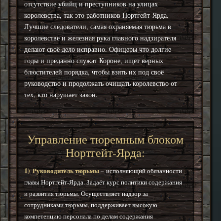
отсутствие убийц и преступников на улицах
королевства, так это работников Нортгейт-Ярда.
Лучшие следователи, самая охраняемая тюрьма в
королевстве и железная рука главного надзирателя
делают своё дело исправно. Офицеры что долгие
годы и преданно служат Короне, ищет верных
блюстителей порядка, чтобы взять их под своё
руководство и продолжать очищать королевство от
тех, кто нарушает закон.
Управление тюремным блоком
Нортгейт-Ярда:
1)
Руководитель тюрьмы
–
исполняющий обязанности
главы Нортгейт-Ярда. Задаёт курс политики содержания
и развития тюрьмы. Осуществляет надзор за
сотрудниками тюрьмы, поддерживает высокую
компетенцию персонала по делам содержания