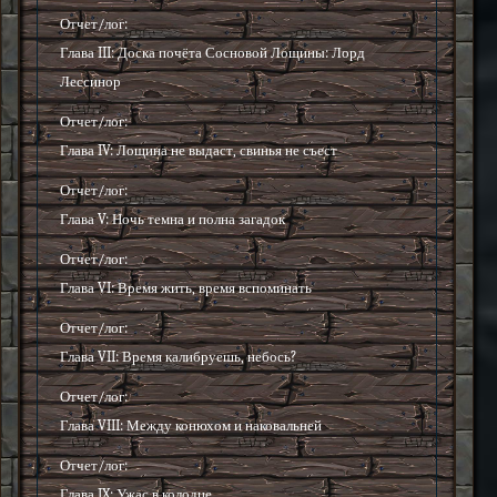
Отчет/лог:
Глава III: Доска почёта Сосновой Лощины: Лорд
Лессинор
Отчет/лог:
Глава IV: Лощина не выдаст, свинья не съест
Отчет/лог:
Глава V: Ночь темна и полна загадок
Отчет/лог:
Глава VI: Время жить, время вспоминать
Отчет/лог:
Глава VII: Время калибруешь, небось?
Отчет/лог:
Глава VIII: Между конюхом и наковальней
Отчет/лог:
Глава IX: Ужас в колодце