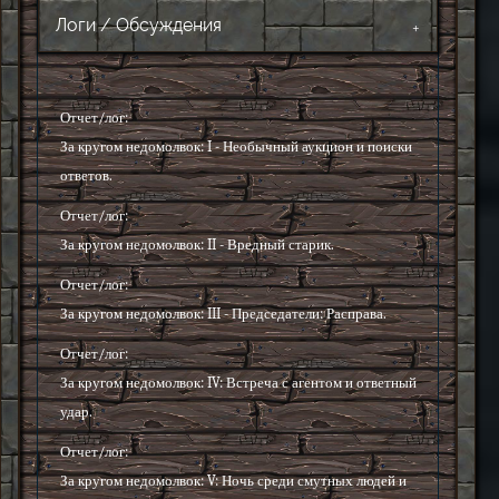
Логи / Обсуждения
Отчет/лог:
За кругом недомолвок: I - Необычный аукцион и поиски
ответов.
Отчет/лог:
За кругом недомолвок: II - Вредный старик.
Отчет/лог:
За кругом недомолвок: III - Председатели: Расправа.
Отчет/лог:
За кругом недомолвок: IV: Встреча с агентом и ответный
удар.
Отчет/лог:
За кругом недомолвок: V: Ночь среди смутных людей и