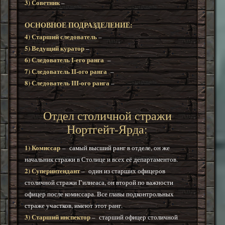
3) Советник
–
ОСНОВНОЕ ПОДРАЗДЕЛЕНИЕ:
4) Старший следователь
–
5) Ведущий куратор
–
6) С
ледователь
I-его ранга
–
7) С
ледователь
II-ого ранга
–
8) Следователь III-ого ранга
–
Отдел столичной стражи
Нортгейт-Ярда
:
1) Комиссар
–
самый высший ранг в отделе, он же
начальник стражи в Столице и всех её департаментов.
2) Суперинтендант
–
один из старших офицеров
столичной стражи Гилнеаса, он второй по важности
офицер после комиссара. Все главы подконтрольных
страже участков, имеют э
тот ранг.
3) Старший инспектор
–
старший офицер столичной