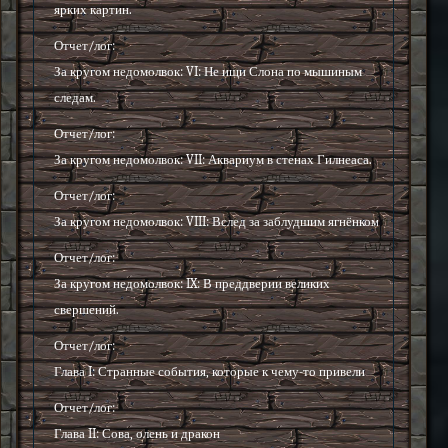
ярких картин.
Отчет/лог:
За кругом недомолвок: VI: Не ищи Слона по мышиным
следам.
Отчет/лог:
За кругом недомолвок: VII: Аквариум в стенах Гилнеаса.
Отчет/лог:
За кругом недомолвок: VIII: Вслед за заблудшим ягнёнком.
Отчет/лог:
За кругом недомолвок: IX: В преддверии великих
свершений.
Отчет/лог:
Глава I: Странные события, которые к чему-то привели
Отчет/лог:
Глава II: Сова, олень и дракон