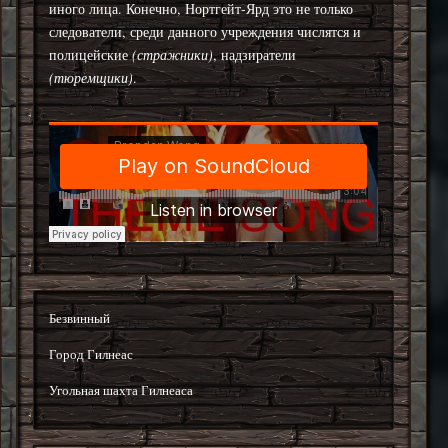
иного лица. Конечно, Нортгейт-Ярд это не только
следователи, среди данного учреждения числятся и
полицейские
(стражники)
, надзиратели
(тюремщики)
.
Безвинный
Город Гилнеас
Угольная шахта Гилнеаса