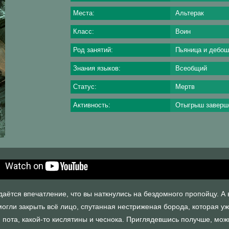
Места:
Альтерак
Класс:
Воин
Род занятий:
Пьяница и дебош
Знания языков:
Всеобщий
Статус:
Мертв
Активность:
Отыгрыш заверш
даётся впечатление, что вы наткнулись на бездомного пропойцу. А
могли закрыть всё лицо, спутанная нестриженая борода, которая у
 пота, какой-то кислятины и чеснока. Приглядевшись получше, мо