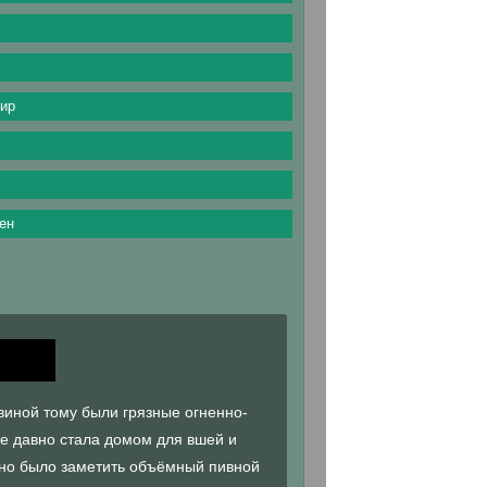
ир
ен
 виной тому были грязные огненно-
же давно стала домом для вшей и
жно было заметить объёмный пивной