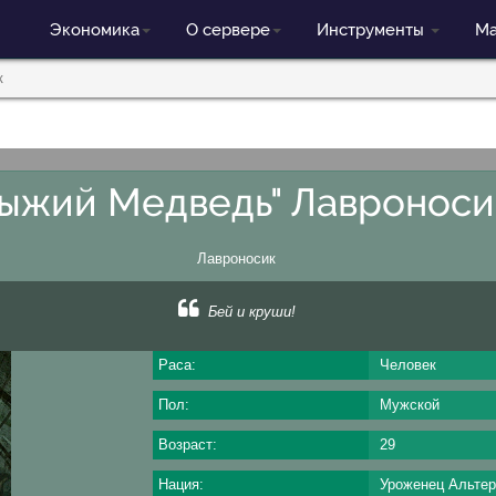
Экономика
О сервере
Инструменты
Ма
к
Рыжий Медведь" Лавроноси
Лавроносик
Бей и круши!
Раса:
Человек
Пол:
Мужской
Возраст:
29
Нация:
Уроженец Альтер