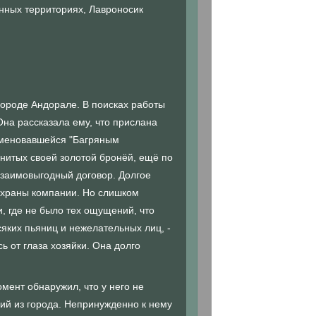
енных территориях, Лавроносик
городе Андорале. В поисках работы
Она рассказала ему, что прислана
именовавшейся "Багряным
енитых своей золотой бронёй, ещё по
взаимовыгодный договор. Долгое
охраны компании. Но слишком
, где не было тех ощущений, что
сяких пьяниц и нежелательных лиц, -
ь от глаза хозяйки. Она долго
мент обнаружил, что у него не
ий из города. Непринужденно к нему