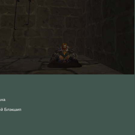
ана
ей Блэкшип