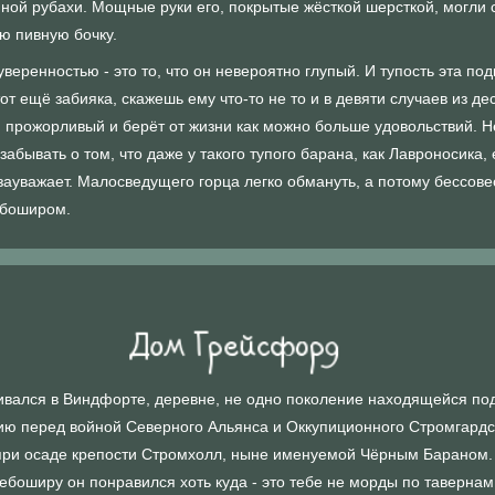
ной рубахи. Мощные руки его, покрытые жёсткой шерсткой, могли 
ю пивную бочку.
уверенностью - это то, что он невероятно глупый. И тупость эта п
т ещё забияка, скажешь ему что-то не то и в девяти случаев из д
 прожорливый и берёт от жизни как можно больше удовольствий. Н
абывать о том, что даже у такого тупого барана, как Лавроносика, 
с зауважает. Малосведущего горца легко обмануть, а потому бессо
ебоширом.
ивался в Виндфорте, деревне, не одно поколение находящейся по
ю перед войной Северного Альянса и Оккупиционного Стромгардск
 при осаде крепости Стромхолл, ныне именуемой Чёрным Бараном.
боширу он понравился хоть куда - это тебе не морды по тавернам 