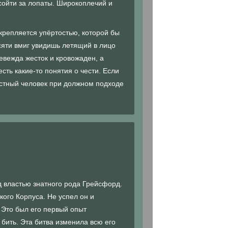
сойти за лопаты. Широкоплечий и
одкрепляется упёртостью, которой бы
есяти вмиг увидишь летящий в лицо
евежда жесток и кровожаден, а
есть какие-то понятия о чести. Если
вестный человек при должном подходе
д властью знатного рода Грейсфорд.
ого Корпуса. Не успел он и
 Это был его первый опыт
бить. Эта битва изменила всю его