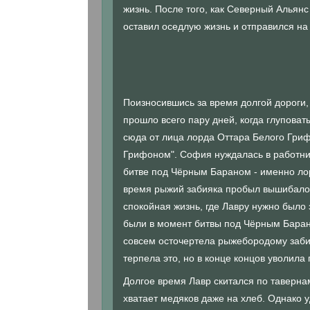
жизнь. После того, как Северный Альян
оставил оседлую жизнь и отправился на
Поизносившись за время долгой дороги, 
прошло всего пару дней, когда глупова
сюда от лица лорда Оттара Белого Гри
Грифоном". София нуждалась в работник
битве под Чёрным Бараном - именно лор
время рыжий забияка пробыл вышибалой
спокойная жизнь, где Лавру нужно было
были в момент битвы под Чёрным Бараном
совсем осточертела рыжебородому забияк
терпела это, но в конце концов уволила
Долгое время Лавр скитался по тавернам
хватает медяков даже на хлеб. Однако 