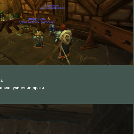
на
ванию, учинение драки