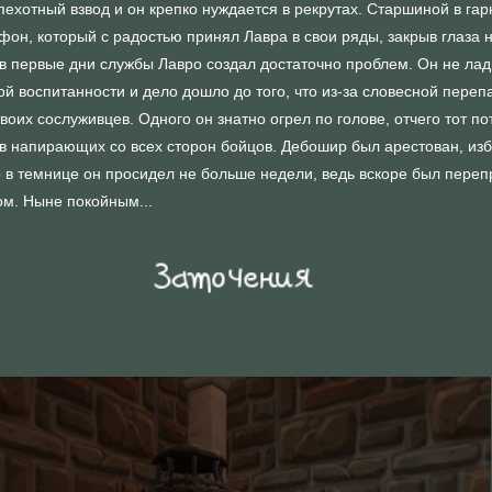
 пехотный взвод и он крепко нуждается в рекрутах. Старшиной в га
он, который с радостью принял Лавра в свои ряды, закрыв глаза н
 первые дни службы Лавро создал достаточно проблем. Он не лад
ой воспитанности и дело дошло до того, что из-за словесной пер
воих сослуживцев. Одного он знатно огрел по голове, отчего тот п
 напирающих со всех сторон бойцов. Дебошир был арестован, избит
о в темнице он просидел не больше недели, ведь вскоре был переп
м. Ныне покойным...