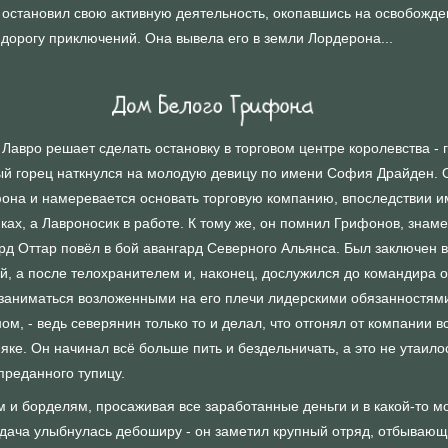
с остановил свою активную деятельность, окопавшись на освобожд
 дорогу приключений. Она вывела его в земли Лордерона...
Лавро решает сделать остановку в торговом центре королевства - 
тый горец наткнулся на молодую девицу по имени София Драйден. 
фона и намеревается основать торговую компанию, впоследствии 
ах, а Лавроносик в работе. К тому же, он помнил Грифонов, знам
д Оттар повёл в бой авангард Северного Альянса. Был заключен 
, а после телохранителем и, наконец, дослужился до командира 
 заниматься возложенными на его плечи лидерскими обязанностями
, - ведь северянин только то и делал, что отгонял от компании в
е. Он начинал всё больше пить и бездельничать, а это не утаилос
 преданного тупицу.
 и борделям, просаживая все заработанные деньги и в какой-то мо
удача улыбнулась дебоширу - он заметил крупный отряд, отбывающ