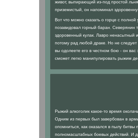
живот, выпирающий из-под простой льня
приземистый, он напоминал здоровенну
Вот что можно сказать о горце с полной 
позавидовал горный баран. Северянин то
здоровенный кулак. Лавро ненасытный и
потому рад любой драке. Но не следует з
вы одолеете его в честном бою - он ва
сможет легко манипулировать рыжим д
Рыжий алкоголик какое-то время околач
Одним из первых был завербован в арми
опомниться, как оказался в пылу битвы
полномасштабных боевых действий. И де