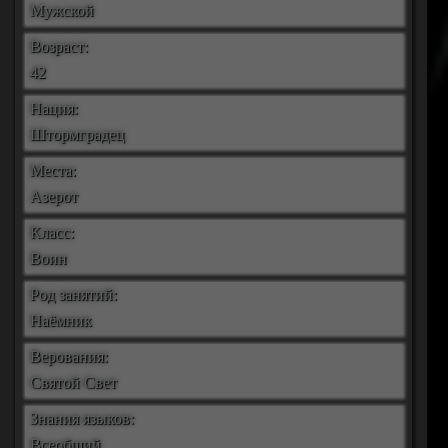
Мужской
Возраст:
42
Нация:
Штормградец
Места:
Азерот
Класс:
Воин
Род занятий:
Наёмник
Верования:
Святой Свет
Знания языков:
Всеобщий