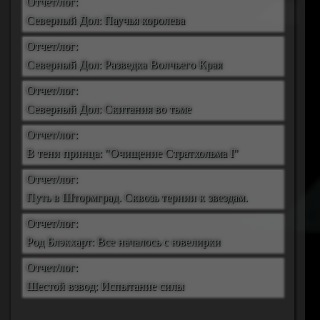
Отчет/лог:
Северный Дол: Паучья королева
Отчет/лог:
Северный Дол: Разведка Волчьего Края
Отчет/лог:
Северный Дол: Скитания во тьме
Отчет/лог:
В тени принца: "Очищение Стратхольма I"
Отчет/лог:
Путь в Штормград. Сквозь тернии к звездам.
Отчет/лог:
Род Блэкхарт: Все началось с ювелирки
Отчет/лог:
Шестой взвод: Испытание силы