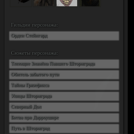
Гильдии персонажа:
Орден Стейнгард
Сюжеты персонажа:
Тлеющие Знамёна Павшего Штормграда
Обитель забытого пути
Тайны Грязефикса
Улицы Штормграда
Северный Дол
Битва при Дарроушире
Путь в Штормград