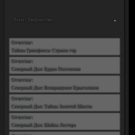
Логи / Творчество
Отчет/лог:
Тайны Грязефикса: Стражи гор
Отчет/лог:
Северный Дол: Будни Поселения
Отчет/лог:
Северный Дол: Возвращение Крысоловов
Отчет/лог:
Северный Дол: Тайны Золотой Шахты
Отчет/лог:
Северный Дол: Шайка Лестера