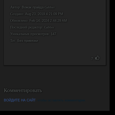
Автор:
Вожак прайда
Gabber
Создано:
Aug 23, 2019 4:21:09 PM
Обновлено:
Feb 14, 2024 2:44:29 AM
Последний редактор:
Gabber
Уникальных просмотров:
147
Тег:
Без привязки
7
Комментировать
ВОЙДИТЕ НА САЙТ
, чтобы оставлять комментарии.