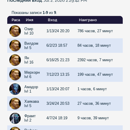
Последний вход
Jul 2, 2026 2:29:42 PM
Показаны записи
1-9
из
9
.
Раса
Имя
Вход
Наиграно
Озир
1/13/24 20:20
786 часов, 27 минут
lvl 10
Вилдом
6/2/23 18:57
84 часов, 18 минут
lvl 5
Ян
6/16/25 21:23
2392 часов, 7 минут
lvl 16
Мерхорн
7/12/23 13:15
199 часов, 47 минут
lvl 6
Амадор
1/13/24 20:07
1 часов, 6 минут
lvl 1
Хаякава
3/24/24 20:53
27 часов, 36 минут
lvl 5
Фрамт
4/7/24 18:19
9 часов, 39 минут
lvl 2