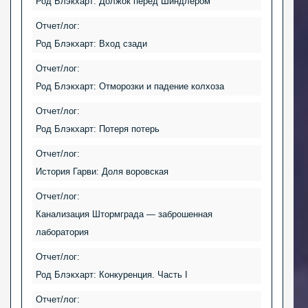
Род Блэкхарт: Должок перед Шиндлером
Отчет/лог:
Род Блэкхарт: Вход сзади
Отчет/лог:
Род Блэкхарт: Отморозки и падение колхоза
Отчет/лог:
Род Блэкхарт: Потеря потерь
Отчет/лог:
История Гарви: Доля воровская
Отчет/лог:
Канализация Штормграда — заброшенная
лаборатория
Отчет/лог:
Род Блэкхарт: Конкуренция. Часть I
Отчет/лог: