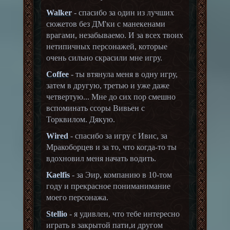
Walker
- спасибо за один из лучших
сюжетов без ДМ'ки с манекенами
врагами, незабываемо. И за всех твоих
нетипичных персонажей, которые
очень сильно скрасили мне игру.
Coffee
- ты втянула меня в одну игру,
затем в другую, третью и уже даже
четвертую... Мне до сих пор смешно
вспоминать ссоры Вивьен с
Торквилом. Дякую.
Wired
- спасибо за игру с Ивис, за
Мракоборцев и за то, что когда-то ты
вдохновил меня начать водить.
Kaelfis
- за Эир, компанию в 10-том
году и прекрасное пониманимание
моего персонажа.
Stellio
- я удивлен, что тебе интересно
играть в закрытой пати,и другом