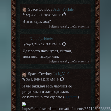
Space Cowboy
Jack_Vorfale
Sep 3, 2019 11:10:58 AM
0
Это откуда, лол?
Войдите на сайт
, чтобы ответить
Nopodyebimiy
Sep 3, 2019 12:39:42 PM
0
Да просто наткнулся, скачал,
поставил, заскринил.
Войдите на сайт
, чтобы ответить
Space Cowboy
Jack_Vorfale
Oct 8, 2019 8:22:39 AM
9
Я бы закидал весь чарлист её
рисунками и даже однажды
обязательно это сделаю (
В цвете
).