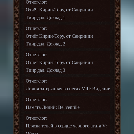
Отчет/лог:
Отчёт Кирин-Тору, от Саиринии
Тиир'дал. Доклад 1
Отчет/лог:
Отчёт Кирин-Тору, от Саиринии
Тиир'дал. Доклад 2
Отчет/лог:
Отчёт Кирин-Тору, от Саиринии
Тиир'дал. Доклад 3
Отчет/лог:
Лилия затерянная в снегах VIII: Видение
Отчет/лог:
Память Лилий: Bel'venrille
Отчет/лог:
Пляска теней в сердце черного агата V:
Образ