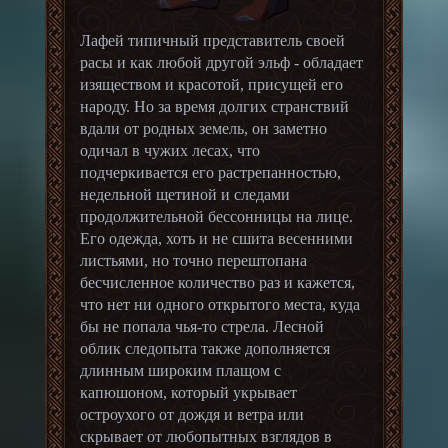
Лафей типичный представитель своей
расы и как любой другой эльф - обладает
изяществом и красотой, присущей его
народу. Но за время долгих странствий
вдали от родных земель, он заметно
одичал в чужих лесах, что
подчеркивается его растрепанностью,
недельной щетиной и следами
продолжительной бессонницы на лице.
Его одежда, хоть и не сшита весенними
листьями, но точно перештопана
бесчисленное количество раз и кажется,
что нет ни одного открытого места, куда
бы не попала чья-то стрела. Лесной
облик следопыта также дополняется
длинным широким плащом с
капюшоном, который укрывает
остроухого от дождя и ветра или
скрывает от любопытных взглядов в