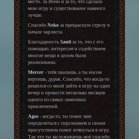
место. За Иени и за то, что сделало
мою игру и существование намного
лучше.
Спасибо
Neko
за прекрасную стрелу в
начале чарлиста.
Благодарность
Sant
i
за то, что с его
помощью, интересом и содействием
многие вещи в целом были
реализованы.
Mercer
- тебя хвалишь, а ты носом
вертишь, дурак. Спасибо, что когда-то
решился со мной зайти в игру на один
вечер и провести несколько месяцев
одного из самых ламповых
приключений.
Agos
- когда-то, ты помог мне
определиться с персонажем и своим
присутствием помог втянуться в игру.
Так что ты заслуживаешь моё спасибо.