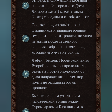
отпрыск и ближайший кровный
наследник благородного Дома
Лилакх в Кель'Таласе, а также
беглец с родины и от обязательств.
Состоял в рядах эльфийских
Странников и защищал родные
земли от напасти троллей, но ушел
из армии после серьезного
ранения, забрав на память нож,
которым его чуть не убили.
Лафей - беглец. После окончания
Второй войны, он продолжает
бежать в противоположном от
дома направлении и с тех пор
почти не оглядывается на
прошлое.
Был невольным участником
человеческой войны между
Стромгардом и Блэкшипом, в