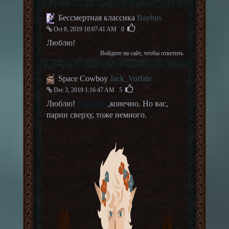
Бессмертная классика
Baybus
Oct 8, 2019 10:07:41 AM
0
Люблю!
Войдите на сайт
, чтобы ответить
Space Cowboy
Jack_Vorfale
Dec 3, 2019 1:16:47 AM
5
Люблю!
Linklame
,конечно. Но вас,
парни сверху, тоже немного.