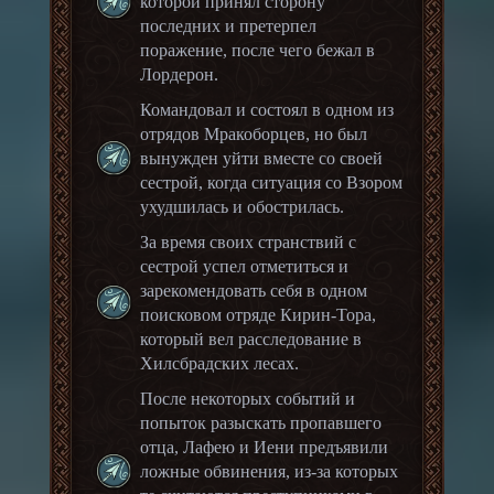
которой принял сторону
последних и претерпел
поражение, после чего бежал в
Лордерон.
Командовал и состоял в одном из
отрядов Мракоборцев, но был
вынужден уйти вместе со своей
сестрой, когда ситуация со Взором
ухудшилась и обострилась.
За время своих странствий с
сестрой успел отметиться и
зарекомендовать себя в одном
поисковом отряде Кирин-Тора,
который вел расследование в
Хилсбрадских лесах.
После некоторых событий и
попыток разыскать пропавшего
отца, Лафею и Иени предъявили
ложные обвинения, из-за которых