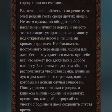
городах или поселениях.
Вы точно не ошибетесь, если решите, что
эльф редкий гость среди других людей.
Не имея нужды, он обходит любой
населенный пункт за версту и заместо
этого находит умиротворение и защиту
под открытым небом и пышными
кронами деревьев. Необходимость
постоянного перемещения, ходьбы или
даже бега вынуждает его иметь при себе
всё, что может понадобиться в дороге
или лесу. За плечом следопыта обычно
располагается увесистая сумка, длинный
лук и два колчана со стрелами, один из
которых на всякий случай зачарован.
Пояс украшен ножнами с родовым
клинком Лилии - одним из немногих
предметов, который остроухий смог
унести с родины и даже сохранить спустя
время.