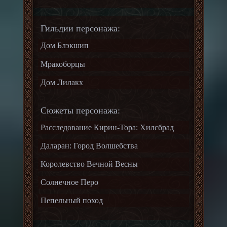
Гильдии персонажа:
Дом Блэкшип
Мракоборцы
Дом Лилакх
Сюжеты персонажа:
Расследование Кирин-Тора: Хилсбрад
Даларан: Город Волшебства
Королевство Вечной Весны
Солнечное Перо
Пепельный поход