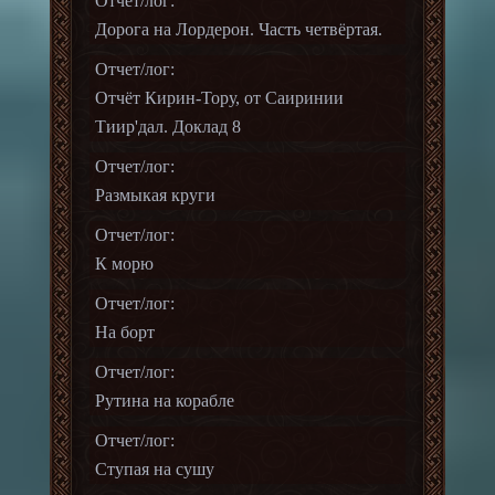
Отчет/лог:
Дорога на Лордерон. Часть четвёртая.
Отчет/лог:
Отчёт Кирин-Тору, от Саиринии
Тиир'дал. Доклад 8
Отчет/лог:
Размыкая круги
Отчет/лог:
К морю
Отчет/лог:
На борт
Отчет/лог:
Рутина на корабле
Отчет/лог:
Ступая на сушу