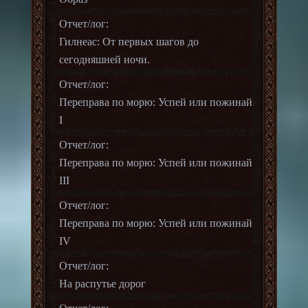
Отчет/лог:
Гилнеас: От первых шагов до
сегодняшней ночи.
Отчет/лог:
Переправа по морю: Успей или пожинай
I
Отчет/лог:
Переправа по морю: Успей или пожинай
III
Отчет/лог:
Переправа по морю: Успей или пожинай
IV
Отчет/лог:
На распутье дорог