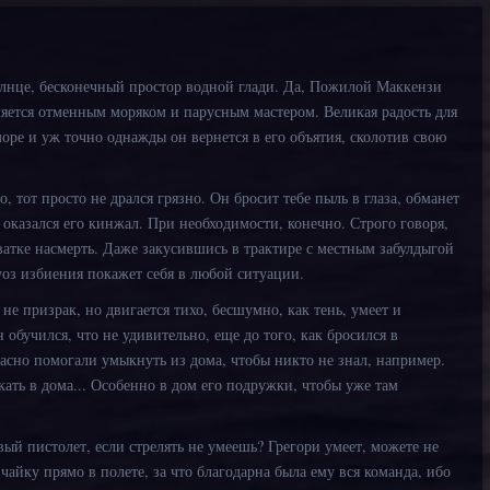
олнце, бесконечный простор водной глади. Да, Пожилой Маккензи
вляется отменным моряком и парусным мастером. Великая радость для
море и уж точно однажды он вернется в его объятия, сколотив свою
о, тот просто не дрался грязно. Он бросит тебе пыль в глаза, обманет
е оказался его кинжал. При необходимости, конечно. Строго говоря,
хватке насмерть. Даже закусившись в трактире с местным забулдыгой
туоз избиения покажет себя в любой ситуации.
не призрак, но двигается тихо, бесшумно, как тень, умеет и
обучился, что не удивительно, еще до того, как бросился в
асно помогали умыкнуть из дома, чтобы никто не знал, например.
ать в дома... Особенно в дом его подружки, чтобы уже там
 в нее.
вый пистолет, если стрелять не умеешь? Грегори умеет, можете не
чайку прямо в полете, за что благодарна была ему вся команда, ибо