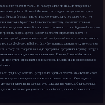
ори Маккензи одним словом, то, пожалуй, слово бы это было матершинное,
личности, которой стал Пожилой Маккензи. В его недалеком прошлом он служил
ка "Красная Госпожа", и имел привычку ставить парус под таким углом, что
источники звука. Кроме того, Грегори склонен к тому, что многие называют
оеобразная деловая жилка. Все дело в том, что именно из-за этой деловой жилки его
по принципу общака, Грегори напихал по сапогам награбленное золото и с
т его стороной. Другим примером этой самой деловой жилки, а так же жестокости,
о команде, Джейтосом и Вейном, был убит приятель капитана за то, что отказался
ль, к слову, они отобрали, но в ходе передряги он превратился в тряпку, которую
отправленному в лодке в его вечное плавание. Конечно, Грегори Маккензи в
. И ныне, будучи стражником в родном городе, Темной Гавани, он наживается на
ой закона.
ность чужды ему. Конечно, Грегори более черствый, чем тот, кто случайно может
о все же к детям и женщинам он полон теплых нежных чувств. Обидеть даму -
 его свежи воспоминания того, как отец издевался над матерью. Очаровательный
 двойственности, которая уживается в нем в балансе, как свет с тенью и ночь со