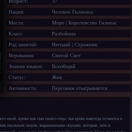
Возраст:
37
Нация:
Человек Гилнеаса
Места:
Море | Королевство Гилнеас
Класс:
Разбойник
Род занятий:
Негодяй | Стражник
Верования:
Святой Свет
Знания языков:
Всеобщий
Статус:
Жив
Активность:
Персонаж отыгрывается
кто иной, кроме как сын своего отца, чья кровь навсегда останется в
убым овальным лицом, выраженными скулами, которые, хоть и
щетиной, делают его улыбку необычайно чарующей. Глаза его налиты