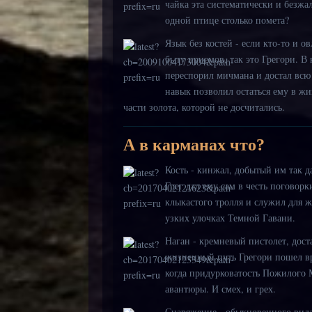
чайка эта систематически и безжа
одной птице столько помета?
Язык без костей - если кто-то и 
быту приемов, так это Грегори. В 
переспорил мичмана и достал всю
навык позволил остаться ему в жи
части золота, которой не досчитались.
А в карманах что?
Кость - кинжал, добытый им так д
Грег дал ему сам в честь поговорк
клыкастого тролля и служил для 
узких улочках Темной Гавани.
Наган - кремневый пистолет, дост
жизненный путь Грегори пошел вро
когда придурковатость Пожилого М
авантюры. И смех, и грех.
Снаряжение - обыкновенного вид