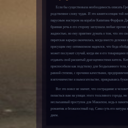
Если бы существовала необходимость описать Грег
родственное слову чудак. И это квинтэссенция той 
парусным мастером на корабле Капитана Форфаля Дже
бранная речь в его сторону заглушала любые прочие 
жадностью, но ему приятнее думать о том, что это св
пиратская карьера окончилась, когда вместо дележки 
присущим ему оптимизмом надеялся, что беда обойде
может послужит случай, когда им и его товарищами п
отдавать свой расшитый драгоценностями китель. Ките
приспособили как подстилку для бездыханного тела, 
равной степени, с прочими качествами, предприимчив
взяточничестве и вымогательстве, прикрываясь букв
Все это вовсе не значит, что сострадание и человеч
попасться вам на улицах этого тоскливого города, н
неслыханный проступок для Маккензи, ведь в памяти
романтик и безжалостный гад. Сама суть его натуры в
днем.