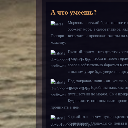
А что умеешь?
Морячок - свежий бриз, жаркое с
обожает море, а самое главное, я
Грегори - встречать и провожать закаты на 
команду.
Грязный прием - кто дерется честн
и сделает все, чтобы в твоем горл
вовсе необязательно бороться в с
в пьяном угаре будь уверен - вир
Под покровом ночи - он, конечно, 
практикует. Подобным навыкам он 
путешествия по морям. Они прекр
Куда важнее, они помогали проник
проникать
Зоркий глаз - зачем нужен кремне
сомневаться. Однажды он попал в 