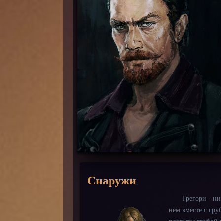
Снаружи
Грегори - ни
нем вместе с гр
покрыты грубой 