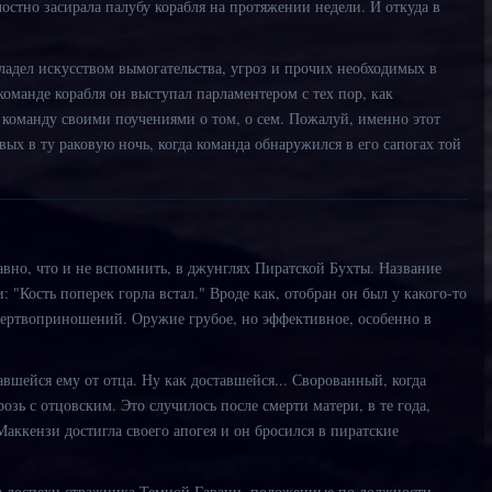
лостно засирала палубу корабля на протяжении недели. И откуда в
овладел искусством вымогательства, угроз и прочих необходимых в
команде корабля он выступал парламентером с тех пор, как
 команду своими поучениями о том, о сем. Пожалуй, именно этот
вых в ту раковую ночь, когда команда обнаружился в его сапогах той
авно, что и не вспомнить, в джунглях Пиратской Бухты. Название
и: "Кость поперек горла встал." Вроде как, отобран он был у какого-то
жертвоприношений. Оружие грубое, но эффективное, особенно в
авшейся ему от отца. Ну как доставшейся... Сворованный, когда
зь с отцовским. Это случилось после смерти матери, в те года,
аккензи достигла своего апогея и он бросился в пиратские
а доспехи стражника Темной Гавани, положенные по должности.