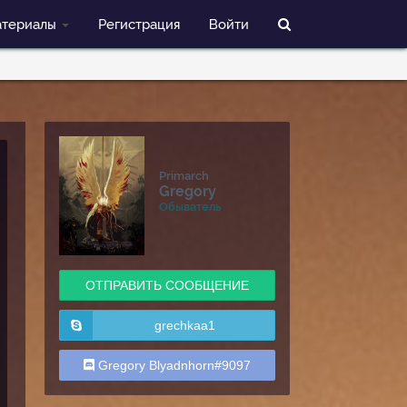
териалы
Регистрация
Войти
Primarch
Gregory
Обыватель
ОТПРАВИТЬ СООБЩЕНИЕ
grechkaa1
Gregory Blyadnhorn#9097