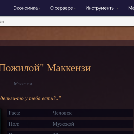
Экономика
О сервере
Инструменты
Ма
зи
"Пожилой" Маккензи
Маккензи
 деньги-то у тебя есть?.."
Раса:
Человек
Пол:
Мужской