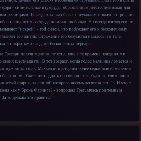
о моря - сине-зеленые изумруды, обрамленные неестественными для
и ресницами. Взгляд этих глаз бывает неумолимо тяжел и строг, но
собен наполнится состраданием или любовью. Но всегда взгляд его не
называют "искрой" - той силой, что побуждает его к бесконечному
аполняет его жизнь. Отражение его безумства нашлось и в теле,
ом и покрытыми следами бесконечных передряг.
регори получил давно, от отца, еще в те времена, когда жил в
 своих шестнадцати. В тот возраст, когда голос мальчика ломается и
сом мужчины, голос Маккензи претерпел более серьезные изменения
 баритоном. Уже в пятнадцать он говорил так, будто в теле юноши
нистый старик, за спиной которого восемь десятков лет. " - И что с
у меня как у Брона Фаринга? - вопрошал Грег, мчась под темным
 За то девкам это нравится."