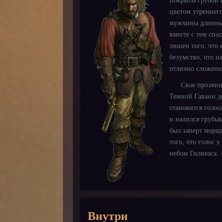
цветом утреннег
мужчины длинным
вместе с тем спо
лишен того, что 
безумство, что н
отлично сложенн
Свое прозвище Г
Темной Гавани до
становится голо
и налился грубым
был заперт морщи
того, что голос 
небом Гилнеаса. -
Внутри