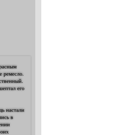
красным
е ремесло.
нственный.
шептал его
дь настали
лись в
ении
воих