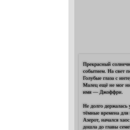
Прекрасный солнечн
событием. На свет п
Голубые глаза с инт
Малец ещё не мог ни
имя — Джоффри.
Не долго держалась 
тёмные времена для 
Азерот, начался хао
дошла до главы семе