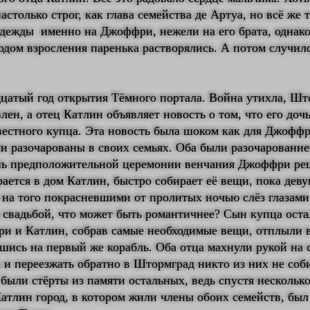
столько строг, как глава семейства де Артуа, но всё же 
дежды именно на Джоффри, нежели на его брата, однако
дом взросления паренька растворялись. А потом случил
дцатый год открытия Тёмного портала. Война утихла, Шт
лен, а отец Катлин объявляет новость о том, что его доч
вестного купца. Эта новость была шоком как для Джоффр
и разочарованы в своих семьях. Оба были разочарование
ень предположительной церемонии венчания Джоффри ре
ается в дом Катлин, быстро собирает её вещи, пока дев
на того покрасневшими от пролитых ночью слёз глазами
 свадьбой, что может быть романтичнее? Сын купца оста
ри и Катлин, собрав самые необходимые вещи, отплыли 
шись на первый же корабль. Оба отца махнули рукой на 
 и переезжать обратно в Штормград никто из них не соб
 были стёрты из памяти остальных, ведь спустя несколько
атлин город, в котором жили члены обоих семейств, был