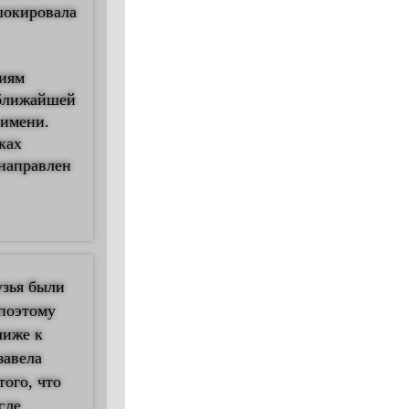
 шокировала
ниям
 ближайшей
 имени.
ках
 направлен
узья были
 поэтому
лиже к
завела
того, что
сле