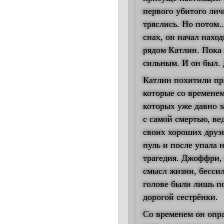
первого убитого лич
тряслись. Но потом.
снах, он начал нахо
рядом Катлин. Пока
сильным. И он был. 
Катлин похитили пр
которые со времене
которых уже давно з
с самой смертью, ве
своих хороших друз
пуль и после упала 
трагедия. Джоффри, 
смысл жизни, бессил
голове были лишь по
дорогой сестрёнки.
Со временем он опр