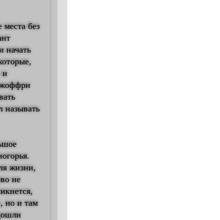
 места без
ант
и начать
которые,
 и
 Джоффри
вать
л называть
льшое
ногорья.
ля жизни,
ово не
ликнется,
, но и там
 дошли