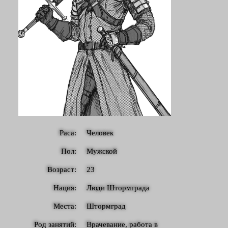
Раса:
Человек
Пол:
Мужской
Возраст:
23
Нация:
Люди Штормграда
Места:
Штормград
Род занятий:
Врачевание, работа в