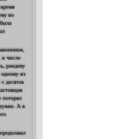
 время
ему во
 была
ыл
законники,
 в число
ь, рандеву
у одному из
с десяток
настоящая
е потерял
ружие. А в
его
 продолжал