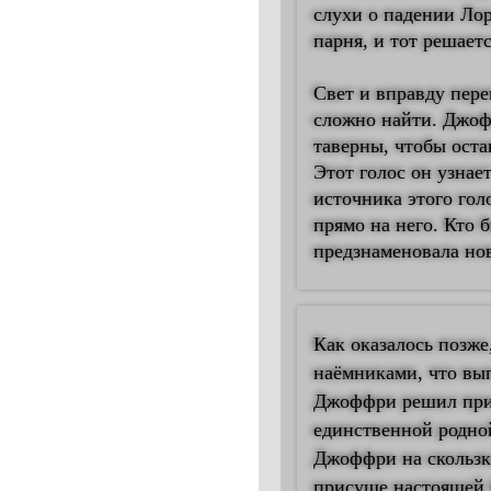
слухи о падении Лор
парня, и тот решает
Свет и вправду пере
сложно найти. Джоф
таверны, чтобы оста
Этот голос он узнае
источника этого гол
прямо на него. Кто 
предзнаменовала но
Как оказалось позже
наёмниками, что вып
Джоффри решил прим
единственной родной
Джоффри на скользки
присуще настоящей 