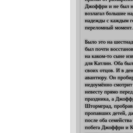
Джоффри и не был на
возлагал большие на
надежды с каждым го
переломный момент.
Было это на шестна
был почти восстанов
на каком-то сыне из
для Катлин. Оба был
своих отцов. И в д
авантюру. Он пробир
недоумённо смотрит 
невесту прямо перед
праздника, а Джофф
Штормград, пробрав
пропавших детей, да
после оба семейства
побега Джоффри и К