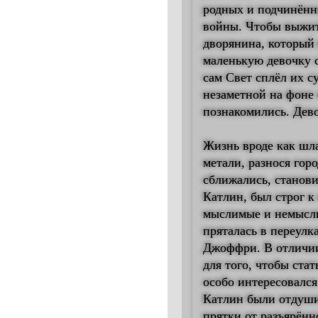
родных и подчинённ
войны. Чтобы выжить
дворянина, который 
маленькую девочку с
сам Свет сплёл их с
незаметной на фоне 
познакомились. Дево
Жизнь вроде как шла
метали, разнося гор
сближались, станови
Катлин, был строг к
мыслимые и немысли
пряталась в переулка
Джоффри. В отличии 
для того, чтобы ста
особо интересовался
Катлин были отдушин
прятки от разъярённ