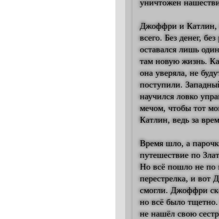
уничтожен нашестви
Джоффри и Катлин, 
всего. Без денег, бе
оставался лишь один
там новую жизнь. Ка
она уверяла, не буд
поступили. Западный
научился ловко упра
мечом, чтобы тот м
Катлин, ведь за вре
Время шло, а парочк
путешествие по Злат
Но всё пошло не по 
перестрелка, и вот 
смогли. Джоффри ска
но всё было тщетно.
не нашёл свою сестр