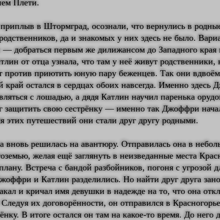
ем Плети.
приплыв в Штормград, осознали, что вернулись в родные
з родственников, да и знакомых у них здесь не было. Вари
 — добраться первым же дилижансом до Западного края 
тлин от отца узнала, что там у неё живут родственники, 
ут против приютить юную пару беженцев. Так они вдвоём
 край остался в сердцах обоих навсегда. Именно здесь
вляться с лошадью, а дядя Катлин научил паренька орудо
ог защитить свою сестрёнку — именно так Джоффри нача
мя этих путешествий они стали друг другу родными.
а вновь решилась на авантюру. Отправилась она в небо
оземью, желая ещё заглянуть в неизведанные места Крас
плану. Встреча с бандой разбойников, погоня с угрозой д
Джоффри и Катлин разделились. Но найти друг друга зан
кал и кричал имя девушки в надежде на то, что она отк
 Следуя их договорённости, он отправился в Красногорье
ёнку. В итоге остался он там на какое-то время. До него