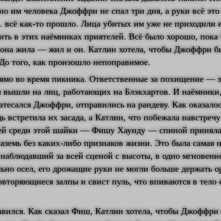
но им человека Джоффри не спал три дня, а руки всё это
.. всё как-то прошло. Лица убитых им уже не приходили 
дить в этих наёмниках приятелей. Всё было хорошо, пока
 она жила — жил и он. Катлин хотела, чтобы Джоффри б
До того, как произошло непоправимое.
ямо во время пикника. Ответственные за похищение — 
м вышли на лиц, работающих на Блэкхартов. И наёмники,
атесался Джоффри, отправились на рандеву. Как оказалос
дь встретила их засада, а Катлин, что побежала навстреч
ей среди этой шайки — Фишу Хаунду — спиной приняла 
наземь без каких-либо признаков жизни. Это была самая 
наблюдавший за всей сценой с высоты, в одно мгновени
ьно осел, его дрожащие руки не могли больше держать о
вторяющиеся залпы и свист пуль, что впиваются в тело 
авился. Как сказал Фиш, Катлин хотела, чтобы Джоффри