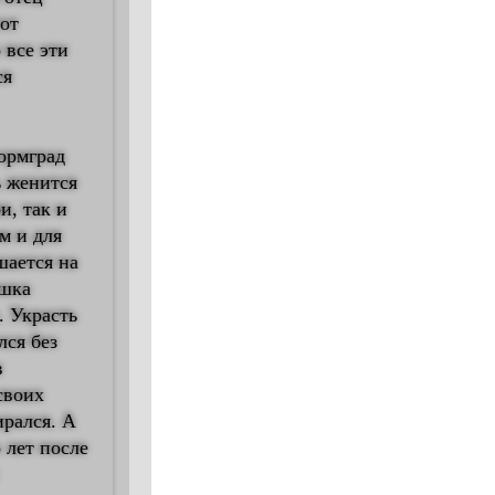
тот
 все эти
ся
ормград
ь женится
и, так и
м и для
шается на
ушка
. Украсть
лся без
в
своих
ирался. А
 лет после