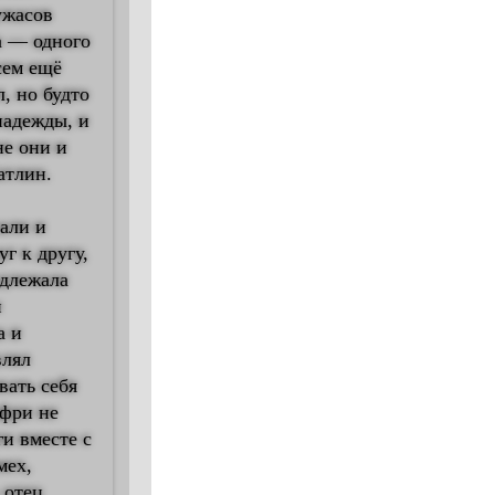
ужасов
а — одного
сем ещё
, но будто
надежды, и
не они и
атлин.
вали и
г к другу,
адлежала
и
а и
влял
вать себя
ффри не
и вместе с
мех,
 отец