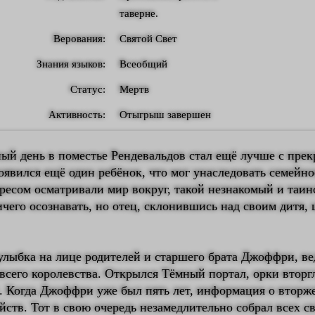
таверне.
Верования:
Святой Свет
Знания языков:
Всеобщий
Статус:
Мертв
Активность:
Отыгрыш завершен
ый день в поместье Рендевальдов стал ещё лучше с пре
оявился ещё один ребёнок, что мог унаследовать семейно
ересом осматривали мир вокруг, такой незнакомый и таи
чего осознавать, но отец, склонившись над своим дитя, 
улыбка на лице родителей и старшего брата Джоффри, ве
всего королевства. Открылся Тёмный портал, орки вторг
с. Когда Джоффри уже был пять лет, информация о вторж
йств. Тот в свою очередь незамедлительно собрал всех с