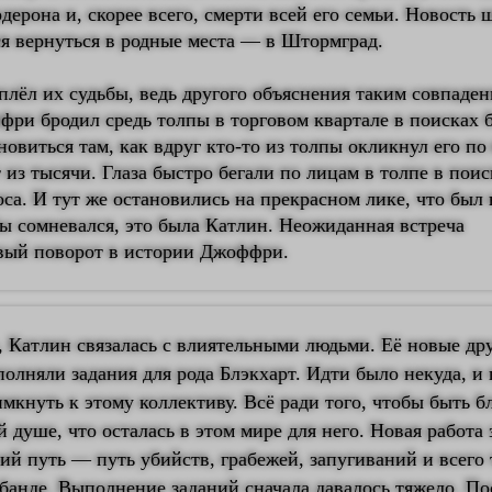
дерона и, скорее всего, смерти всей его семьи. Новость
ся вернуться в родные места — в Штормград.
плёл их судьбы, ведь другого объяснения таким совпаде
фри бродил средь толпы в торговом квартале в поисках
новиться там, как вдруг кто-то из толпы окликнул его по
т из тысячи. Глаза быстро бегали по лицам в толпе в поис
оса. И тут же остановились на прекрасном лике, что был
бы сомневался, это была Катлин. Неожиданная встреча
вый поворот в истории Джоффри.
, Катлин связалась с влиятельными людьми. Её новые др
олняли задания для рода Блэкхарт. Идти было некуда, и
кнуть к этому коллективу. Всё ради того, чтобы быть б
 душе, что осталась в этом мире для него. Новая работа 
й путь — путь убийств, грабежей, запугиваний и всего 
банде. Выполнение заданий сначала давалось тяжело. По