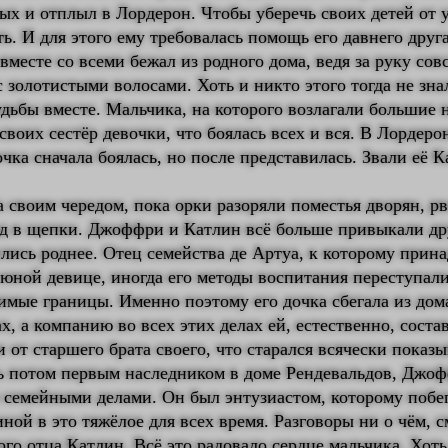
ых и отплыл в Лордерон. Чтобы уберечь своих детей от 
. И для этого ему требовалась помощь его давнего друг
вместе со всеми бежал из родного дома, ведя за руку сов
 золотистыми волосами. Хоть и никто этого тогда не знал
удьбы вместе. Мальчика, на которого возлагали большие 
своих сестёр девочки, что боялась всех и вся. В Лордеро
чка сначала боялась, но после представилась. Звали её К
 своим чередом, пока орки разоряли поместья дворян, р
од в щепки. Джоффри и Катлин всё больше привыкали дру
лись роднее. Отец семейства де Артуа, к которому прин
 юной девице, иногда его методы воспитания переступал
мые границы. Именно поэтому его дочка сбегала из дом
х, а компанию во всех этих делах ей, естественно, соста
от старшего брата своего, что старался всячески показы
ть потом первым наследником в доме Рендевальдов, Джо
 семейными делами. Он был энтузиастом, которому побег
ой в это тяжёлое для всех время. Разговоры ни о чём, с
ого отца Катлин. Всё это радовало сердце мальчика. Хоть