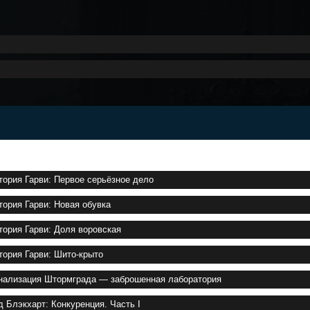
тория Гарви: Первое серьёзное дело
тория Гарви: Новая обувка
тория Гарви: Доля воровская
тория Гарви: Шито-крыто
нализация Штормграда — заброшенная лаборатория
д Блэкхарт: Конкуренция. Часть I