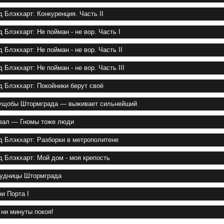
д Блэкхарт: Конкуренция. Часть II
д Блэкхарт: Не пойман - не вор. Часть I
д Блэкхарт: Не пойман - не вор. Часть II
д Блэкхарт: Не пойман - не вор. Часть III
д Блэкхарт: Покойники берут своё
ущобы Штормграда — выживает сильнейший
вал — Гномы тоже люди
д Блэкхарт: Разборки в метрополитене
д Блэкхарт: Мой дом - моя крепость
удницы Штормграда
ни Порта I
 ни минуты покоя!