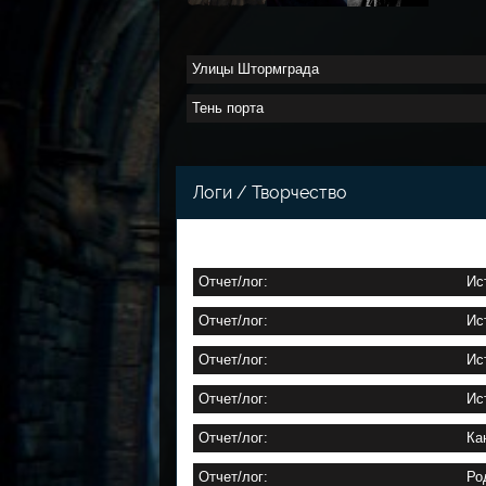
Улицы Штормграда
Тень порта
Логи / Творчество
Отчет/лог:
Ис
Отчет/лог:
Ис
Отчет/лог:
Ис
Отчет/лог:
Ис
Отчет/лог:
Ка
Отчет/лог:
Ро