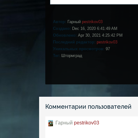
Автор:
Гарный
pestrikov03
Создано:
Dec 16, 2020 6:41:49 AM
Обновлено:
Apr 30, 2021 4:25:42 PM
Последний редактор:
pestrikov03
Уникальных просмотров:
97
Тег:
Штормград
Комментарии пользователей
Гарный
pestrikov03
Подайте на пропитание...