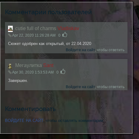
Комментарии пользователей
cutie full of charms
Vladiskav
Apr 22, 2020 11:26:28 AM
0
Сюжет одобрен как открытый, от 22.04.2020
Войдите на сайт
, чтобы ответить
Мегаулитка
Sant
Apr 30, 2020 1:53:53 AM
0
Завершен.
Войдите на сайт
, чтобы ответить
Комментировать
ВОЙДИТЕ НА САЙТ
, чтобы оставлять комментарии.