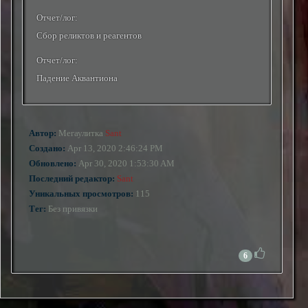
Отчет/лог:
Сбор реликтов и реагентов
Отчет/лог:
Падение Аквантиона
Автор:
Мегаулитка
Sant
Создано:
Apr 13, 2020 2:46:24 PM
Обновлено:
Apr 30, 2020 1:53:30 AM
Последний редактор:
Sant
Уникальных просмотров:
115
Тег:
Без привязки
6