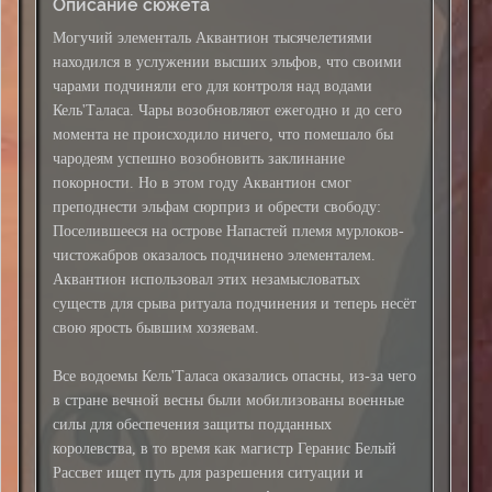
Описание сюжета
Могучий элементаль Аквантион тысячелетиями
находился в услужении высших эльфов, что своими
чарами подчиняли его для контроля над водами
Кель'Таласа. Чары возобновляют ежегодно и до сего
момента не происходило ничего, что помешало бы
чародеям успешно возобновить заклинание
покорности. Но в этом году Аквантион смог
преподнести эльфам сюрприз и обрести свободу:
Поселившееся на острове Напастей племя мурлоков-
чистожабров оказалось подчинено элементалем.
Аквантион использовал этих незамысловатых
существ для срыва ритуала подчинения и теперь несёт
свою ярость бывшим хозяевам.
Все водоемы Кель'Таласа оказались опасны, из-за чего
в стране вечной весны были мобилизованы военные
силы для обеспечения защиты подданных
королевства, в то время как магистр Геранис Белый
Рассвет ищет путь для разрешения ситуации и