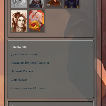
Гильдии:
Дом Сияние Солнца
Академия Ночного Пламени
Золотой Рассвет
Дом Лилакх
Силы Солнечной Стражи