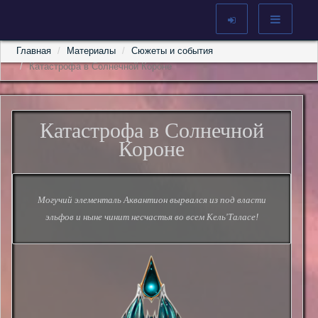
Главная
Материалы
Сюжеты и события
Катастрофа в Солнечной Короне
Катастрофа в Солнечной
Короне
Могучий элементаль Аквантион вырвался из под власти
эльфов и ныне чинит несчастья во всем Кель'Таласе!