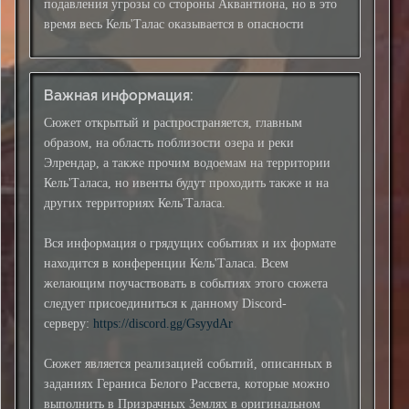
подавления угрозы со стороны Аквантиона, но в это
время весь Кель'Талас оказывается в опасности
Важная информация:
Сюжет открытый и распространяется, главным
образом, на область поблизости озера и реки
Элрендар, а также прочим водоемам на территории
Кель'Таласа, но ивенты будут проходить также и на
других территориях Кель'Таласа.
Вся информация о грядущих событиях и их формате
находится в конференции Кель'Таласа. Всем
желающим поучаствовать в событиях этого сюжета
следует присоединиться к данному Discord-
серверу:
https://discord.gg/GsyydAr
Сюжет является реализацией событий, описанных в
заданиях Гераниса Белого Рассвета, которые можно
выполнить в Призрачных Землях в оригинальном