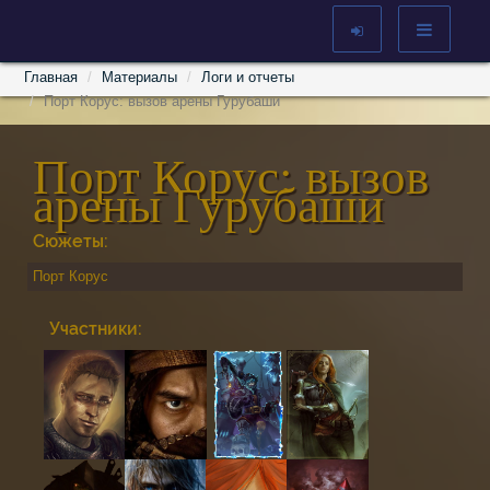
Главная
Материалы
Логи и отчеты
Порт Корус: вызов арены Гурубаши
Порт Корус: вызов
арены Гурубаши
Сюжеты:
Порт Корус
Участники: