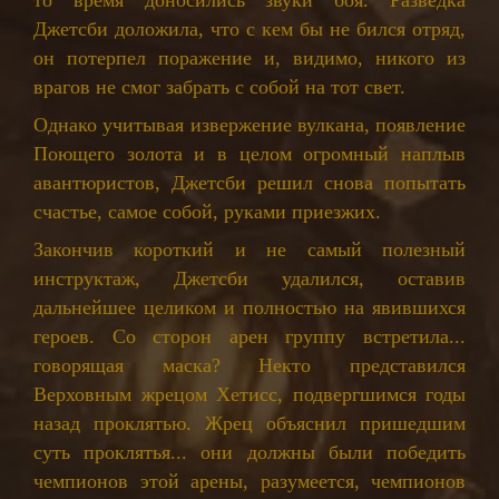
то время доносились звуки боя. Разведка
Джетсби доложила, что с кем бы не бился отряд,
он потерпел поражение и, видимо, никого из
врагов не смог забрать с собой на тот свет.
Однако учитывая извержение вулкана, появление
Поющего золота и в целом огромный наплыв
авантюристов, Джетсби решил снова попытать
счастье, самое собой, руками приезжих.
Закончив короткий и не самый полезный
инструктаж, Джетсби удалился, оставив
дальнейшее целиком и полностью на явившихся
героев. Со сторон арен группу встретила...
говорящая маска? Некто представился
Верховным жрецом Хетисс, подвергшимся годы
назад проклятью. Жрец объяснил пришедшим
суть проклятья... они должны были победить
чемпионов этой арены, разумеется, чемпионов