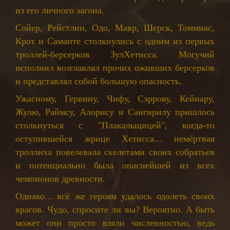
из его личного загона.
Сойер, Рейстлин, Одо, Мавр, Шерск, Томмиас,
Крот и Саманте столкнулись с одним из первых
троллей-берсерков ЗулХетисса. Могучий
исполнил возглавлял прочих оживших берсерков
и представлял собой большую опасность.
Ужасному, Гервину, Чифу, Сэррову, Кейнару,
Жулю, Раймсу, Алорису и Сангирилу пришлось
столкнуться с "Плакальщицей", когда-то
оступившейся жрице Хетисса... немёртвая
троллиха повелевала скелетами своих собратьев
и потенциально была опаснейшей из всех
чемпионов древности.
Однако... всё же героям удалось одолеть своих
врагов. Чудо, спросите ли вы? Вероятно. А быть
может они просто взяли численностью, ведь