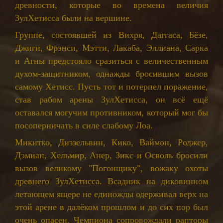
древности, которые во времена величия
ЗулХетисса были на вершине.
Группе, состоявшей из Вихря, Даггаса, Бёзе,
Джиги, Фрэнси, Мэтти, Лакаба, Эллиана, Сарка
и Агны предстояло сразиться с величественным
духом-защитником, однажды бросившим вызов
самому Хетисс. Пусть тот и потерпел поражение,
став рабом арены ЗулХетисса, он всё ещё
оставался могучим противником, который мог бы
посоперничать в силе слабому Лоа.
Микитко, Диззельвин, Кико, Ваймон, Роджер,
Дэмиан, Хельмир, Анер, Зикс и Осволь бросили
вызов великому "Погонщику", вожаку охоты
древнего ЗулХетисса. Всадник на диковинном
летающем ящере не единожды одерживал верх на
этой арене в далёком прошлом и до сих пор был
очень опасен. Чемпиона сопровождали рапторы