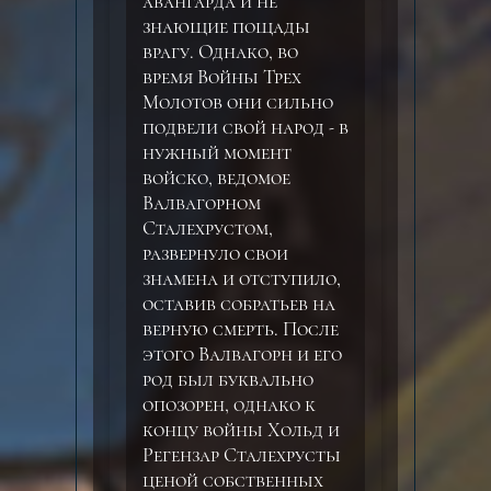
авангарда и не
знающие пощады
врагу. Однако, во
время Войны Трех
Молотов они сильно
подвели свой народ - в
нужный момент
войско, ведомое
Валвагорном
Сталехрустом,
развернуло свои
знамена и отступило,
оставив собратьев на
верную смерть. После
этого Валвагорн и его
род был буквально
опозорен, однако к
концу войны Хольд и
Регензар Сталехрусты
ценой собственных