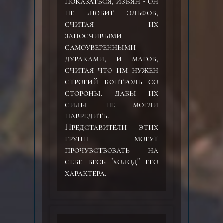
показаться, изъян - он
не любит эльфов,
считая их
заносчивыми
самоуверенными
дураками, и магов,
считая что им нужен
строгий контроль со
стороны, дабы их
силы не могли
навредить.
Представители этих
групп могут
прочувствовать на
себе весь "холод" его
характера.