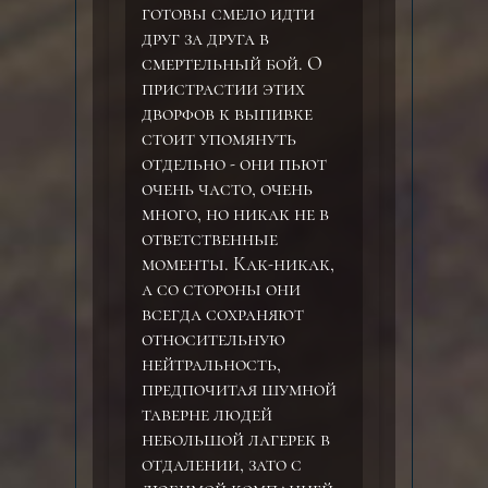
готовы смело идти
друг за друга в
смертельный бой. О
пристрастии этих
дворфов к выпивке
стоит упомянуть
отдельно - они пьют
очень часто, очень
много, но никак не в
ответственные
моменты. Как-никак,
а со стороны они
всегда сохраняют
относительную
нейтральность,
предпочитая шумной
таверне людей
небольшой лагерек в
отдалении, зато с