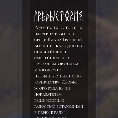
Род Сталехрустов был
издревна известен
среди Клана Грозовой
Вершины как один из
сильнейших и
смелейших, что
бросал вызов силам,
многократно
превышающих их по
количеству. Дворфы
этого рода были
показателем
решимости, с
радостью встающими
в первые ряды