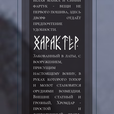
белая майка и синий
фартук - вещи не
первого пошива, здесь
дворф отдаёт
предпочтение
удобности.
Закованный в латы, с
вооружением,
присущим
настоящему воину, в
руках которого топор
и молот становятся
орудиями возмездия.
Внешне статный и
грозный, Хромдар -
простой и