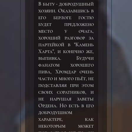
В быту - добродушный
хозяин. Оказавшись в
его берлоге гостю
будет предложено
место у очага,
хороший разговор за
партейкой в "Камень
Харта", и конечно же,
выпивка. Будучи
фанатом хорошего
пива, Хромдар очень
часто и много пьёт, не
подставляя при этом
своих соратников, и
не нарушая заветы
Ордена. Но есть в его
добродушном
характере, как
некоторым может