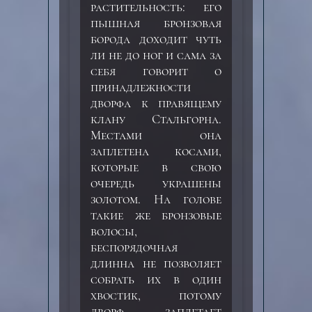
растительность: его
пышная бронзовая
борода доходит чуть
ли не до ног и сама за
себя говорит о
принадлежности
дворфа к правящему
клану Стальгорна.
Местами она
заплетена косами,
которые в свою
очередь украшены
золотом. На голове
такие же бронзовые
волосы,
беспорядочная
длинна не позволяет
собрать их в один
хвостик, потому
дворф заплетает