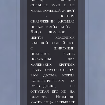
сильные руки и не
менее большой живот
- в полном
снаряжении Хромдар
покажется "бочкой".
Лицо округлое, в
центре красуется
большой ровный нос
с широкими
ноздрями. Выше
посажены два
маленьких круглых
глаза голубого цвета,
взор дворфа всегда
концентрируется на
собеседнике, не
отпуская его ни на
секунду. Нижнюю
часть лица закрывает