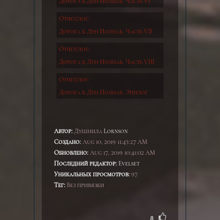
Дорога к Дун Иолнак. Часть VI
Отчет/лог:
Дорога к Дун Иолнак. Часть VII
Отчет/лог:
Дорога к Дун Иолнак. Часть VIII
Отчет/лог:
Дорога к Дун Иолнак. Эпилог
Автор:
Душнила
Lornson
Создано:
Aug 10, 2019 11:43:27 AM
Обновлено:
Aug 17, 2019 10:41:02 AM
Последний редактор:
Evelset
Уникальных просмотров:
97
Тег:
Без привязки
8