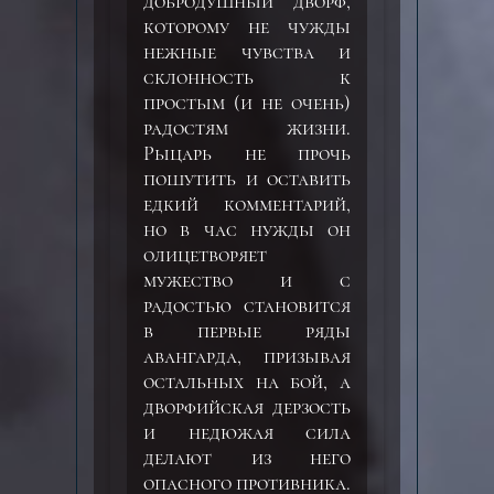
добродушный дворф,
которому не чужды
нежные чувства и
склонность к
простым (и не очень)
радостям жизни.
Рыцарь не прочь
пошутить и оставить
едкий комментарий,
но в час нужды он
олицетворяет
мужество и с
радостью становится
в первые ряды
авангарда, призывая
остальных на бой, а
дворфийская дерзость
и недюжая сила
делают из него
опасного противника.