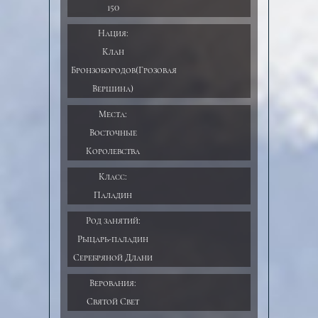
150
Нация:
Клан
Бронзобородов(Грозовая
Вершина)
Места:
Восточные
Королевства
Класс:
Паладин
Род занятий:
Рыцарь-паладин
Серебряной Длани
Верования:
Святой Свет