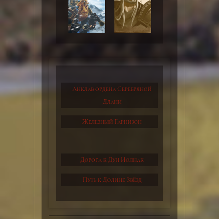
Анклав ордена Серебряной
Длани
Железный Гарнизон
Дорога к Дун Иолнак
Путь к Долине Звёзд