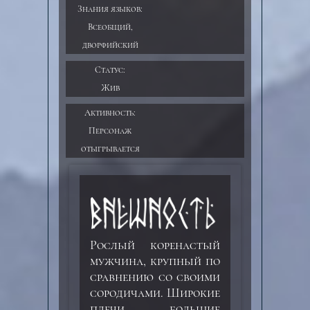
Знания языков:
Всеобщий,
дворфийский
Статус:
Жив
Активность:
Персонаж
отыгрывается
Рослый коренастый
мужчина, крупный по
сравнению со своими
сородичами. Широкие
плечи, большие