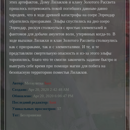
этих артефактов, Дому Лилакхов и клану Золотого Рассвета
пришлось потревожить покой погибших давным-давно
чародеев, что в ходе древней катастрофы на озере Элрендар
обратились призраками. Эльфы спустились на дно озеро
Элрендар, рискуя столкнуться с яростью элементалей и
фантомов для добычи амулетов волн, утерянных когда-то. В
ходе вылазки Лилакхи и клан Золотого Рассвета столкнулись
как с призраками, так и с элементалями. И те, и те
представляли смертельную опасность и из-за этого эльфы
торопились, благо что те смогли закончить задание быстро и
выиграть себе время при помощи магии для побега на
безопасную территорию поместья Лилакхов.
Автор:
Мегаулитка
Sant
Создано:
Apr 20, 2020 2:42:48 AM
Обновлено:
Apr 20, 2020 6:06:47 PM
Последний редактор:
Sant
Уникальных просмотров:
57
Тег:
Без привязки