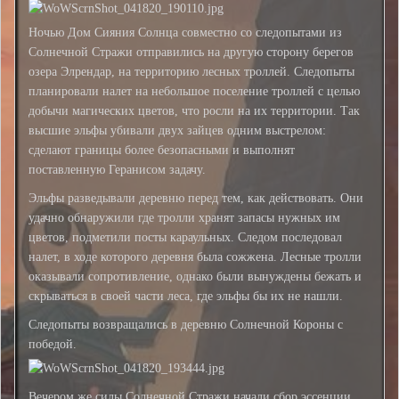
Ночью Дом Сияния Солнца совместно со следопытами из
Солнечной Стражи отправились на другую сторону берегов
озера Элрендар, на территорию лесных троллей. Следопыты
планировали налет на небольшое поселение троллей с целью
добычи магических цветов, что росли на их территории. Так
высшие эльфы убивали двух зайцев одним выстрелом:
сделают границы более безопасными и выполнят
поставленную Геранисом задачу.
Эльфы разведывали деревню перед тем, как действовать. Они
удачно обнаружили где тролли хранят запасы нужных им
цветов, подметили посты караульных. Следом последовал
налет, в ходе которого деревня была сожжена. Лесные тролли
оказывали сопротивление, однако были вынуждены бежать и
скрываться в своей части леса, где эльфы бы их не нашли.
Следопыты возвращались в деревню Солнечной Короны с
победой.
Вечером же силы Солнечной Стражи начали сбор эссенции