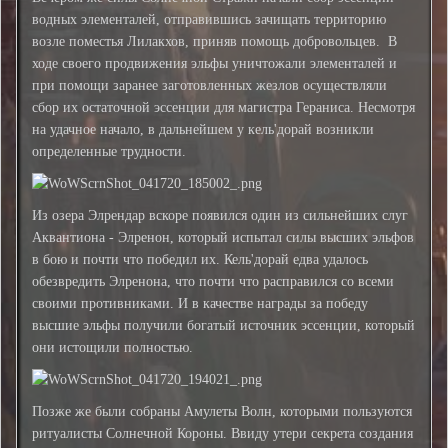
водных элементалей, отправившись зачищать территорию
возле поместья Лилакхов, приняв помощь добровольцев. В
ходе своего продвижения эльфы уничтожали элементалей и
при помощи заранее заготовленных жезлов осуществляли
сбор их остаточной эссенции для магистра Гераниса. Несмотря
на удачное начало, в дальнейшем у кель'дорай возникли
определенные трудности.
Из озера Элрендар вскоре появился один из сильнейших слуг
Аквантиона - Элренон, который испытал силы высших эльфов
в бою и почти что победил их. Кель'дорай едва удалось
обезвредить Элренона, что почти что расправился со всеми
своими противниками. И в качестве награды за победу
высшие эльфы получили богатый источник эссенции, который
они истощили полностью.
Позже же были собраны Амулеты Волн, которыми пользуются
ритуалисты Солнечной Короны. Ввиду утери секрета создания