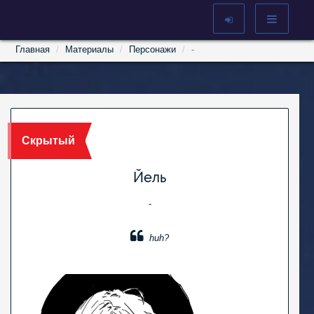
Главная
Материалы
Персонажи
-
Скрытый
Йель
-
huh?