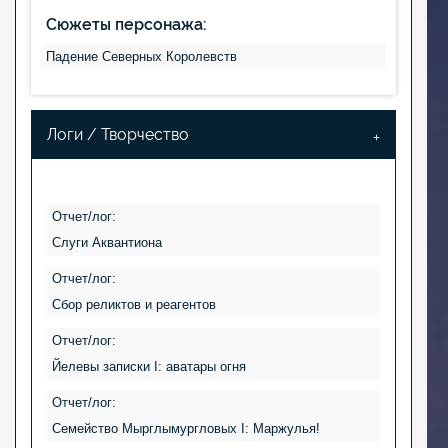
Сюжеты персонажа:
Падение Северных Королевств
Логи / Творчество
Отчет/лог:
Cлуги Аквантиона
Отчет/лог:
Сбор реликтов и реагентов
Отчет/лог:
Йелевы записки I: аватары огня
Отчет/лог:
Семейство Мырглымургловых I: Маржулья!