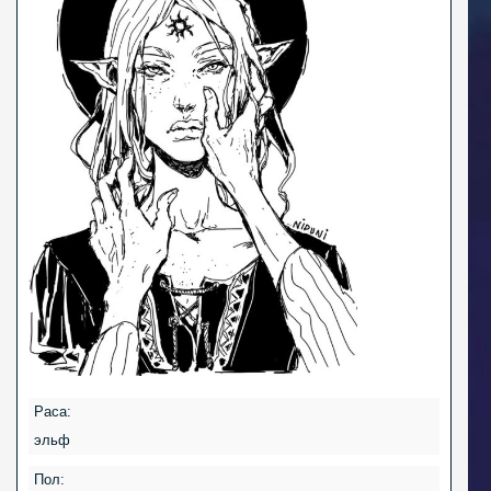
Раса:
эльф
Пол: