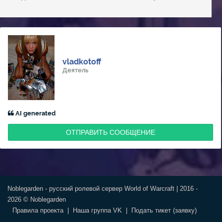
vladkotoff
Деятель
AI generated
ОТПРАВИТЬ СООБЩЕНИЕ
Noblegarden - русский ролевой сервер World of Warcraft | 2016 -
2026 © Noblegarden
Правила проекта
|
Наша группа VK
|
Подать тикет (заявку)