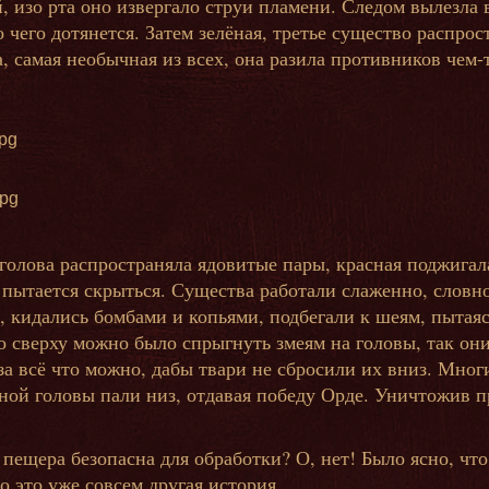
изо рта оно извергало струи пламени. Следом вылезла вт
о чего дотянется. Затем зелёная, третье существо распро
, самая необычная из всех, она разила противников чем-т
 голова распространяла ядовитые пары, красная поджигал
о пытается скрыться. Существа работали слаженно, словн
, кидались бомбами и копьями, подбегали к шеям, пытая
о сверху можно было спрыгнуть змеям на головы, так он
 за всё что можно, дабы твари не сбросили их вниз. Мно
одной головы пали низ, отдавая победу Орде. Уничтожив 
 пещера безопасна для обработки? О, нет! Было ясно, чт
 это уже совсем другая история...