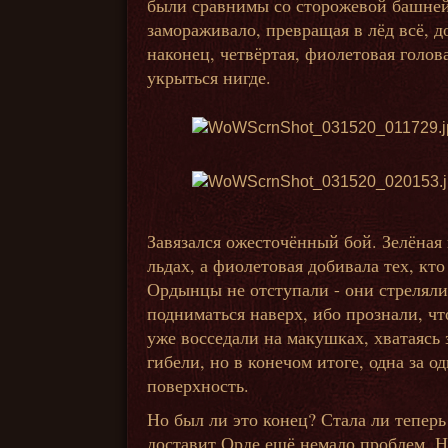
были сравнимы со сторожевой башней, 
замораживало, превращая в лёд всё, д
наконец, четвёртая, фиолетовая голова
укрыться нигде.
Завязался ожесточённый бой. Зелёная
льдах, а фиолетовая добивала тех, кт
Ордынцы не отступали - они стреляли
подниматься наверх, ибо прознали, чт
уже восседали на макушках, хватаясь
гибели, но в конечом итоге, одна за 
поверхность.
Но был ли это конец? Стала ли теперь
доставит Орде ещё немало проблем. Но