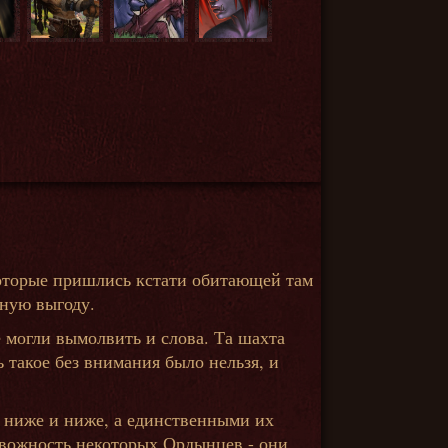
которые пришлись кстати обитающей там
мную выгоду.
е могли вымолвить и слова. Та шахта
 такое без внимания было нельзя, и
ё ниже и ниже, а единственными их
вожность некоторых Ордынцев - они