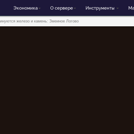
Экономика
О сервере
Инструменты
Ма
инуются железо и камень: Змеиное Логово