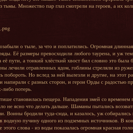
из тьмы. Множество пар глаз смотрели на героев, а их к
озабыли о тыле, за что и поплатились. Огромная длинная
ряды. Её размеры превосходили любого таурена, и уж тем
 её пути, а тонкий хлёсткий хвост бил словно это была б
ены лечили отравленных ядом, гоблины стреляли из ружей
 побороть. Но вслед за ней вылезли и другие, на этот р
и напирали с разных сторон, и герои Орды с радостью п
-либо потерь.
 тише становилась пещера. Нападения змей со временем 
ыло не ясно что делать дальше. Шаманы пытались воззват
и. Воины бродили туда-сюда, и казалось, уж собирались 
 в водную пучину одного из подземных источников. В ко
е этого слова - из воды показалась огромная красная гол