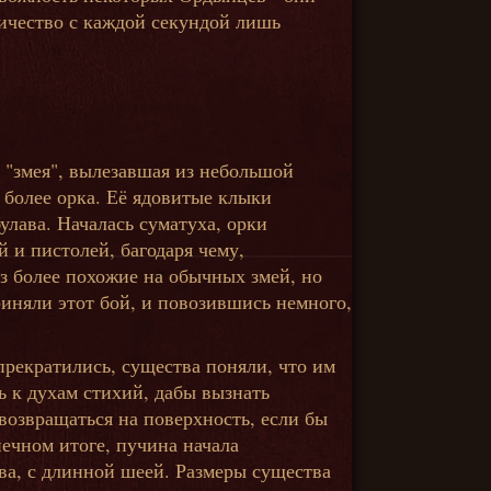
оличество с каждой секундой лишь
 "змея", вылезавшая из небольшой
 более орка. Её ядовитые клыки
улава. Началась суматуха, орки
 и пистолей, багодаря чему,
аз более похожие на обычных змей, но
риняли этот бой, и повозившись немного,
прекратились, существа поняли, что им
ь к духам стихий, дабы вызнать
возвращаться на поверхность, если бы
нечном итоге, пучина начала
ова, с длинной шеей. Размеры существа