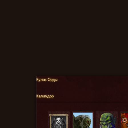
Кулак Орды
Калимдор