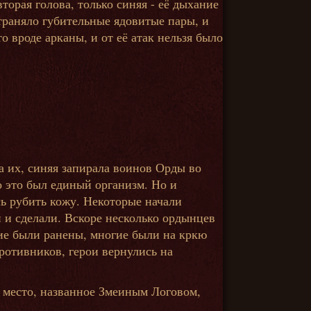
орая голова, только синяя - её дыхание
страняло губительные ядовитые пары, и
о вроде арканы, и от её атак нельзя было
а их, синяя запирала воинов Орды во
о это был единый организм. Но и
сь рубить кожу. Некоторые начали
и и сделали. Вскоре несколько ордынцев
гие были ранены, многие были на кркю
противников, герои вернулись на
о место, названное Змеиным Логовом,