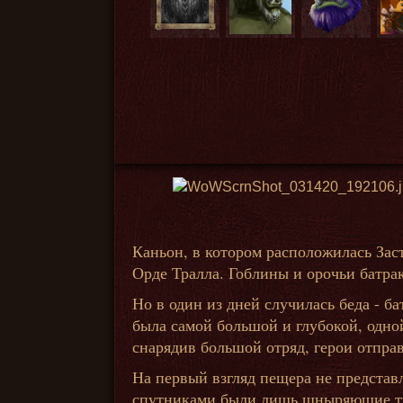
Каньон, в котором расположилась Зас
Орде Тралла. Гоблины и орочьи батра
Но в один из дней случилась беда - б
была самой большой и глубокой, одно
снарядив большой отряд, герои отправ
На первый взгляд пещера не представ
спутниками были лишь шныряющие туд