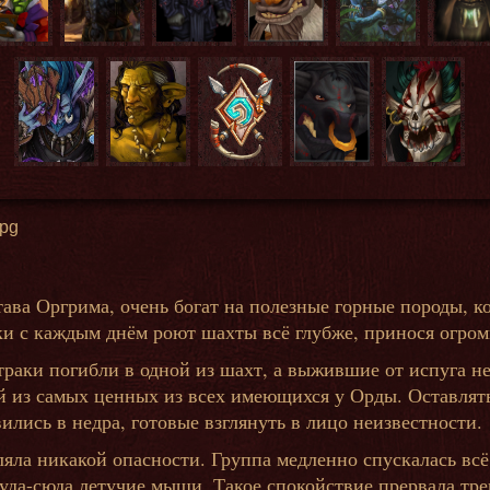
тава Оргрима, очень богат на полезные горные породы, 
ки с каждым днём роют шахты всё глубже, принося огро
атраки погибли в одной из шахт, а выжившие от испуга н
й из самых ценных из всех имеющихся у Орды. Оставлять
ились в недра, готовые взглянуть в лицо неизвестности.
ляла никакой опасности. Группа медленно спускалась вс
а-сюда летучие мыши. Такое спокойствие прервала тре