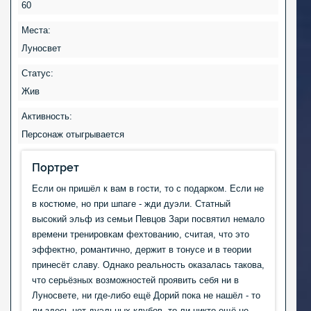
60
Места:
Луносвет
Статус:
Жив
Активность:
Персонаж отыгрывается
Портрет
Если он пришёл к вам в гости, то с подарком. Если не
в костюме, но при шпаге - жди дуэли. Статный
высокий эльф из семьи Певцов Зари посвятил немало
времени тренировкам фехтованию, считая, что это
эффектно, романтично, держит в тонусе и в теории
принесёт славу. Однако реальность оказалась такова,
что серьёзных возможностей проявить себя ни в
Луносвете, ни где-либо ещё Дорий пока не нашёл - то
ли здесь нет дуэльных клубов, то ли никто ещё не