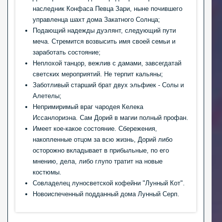
наследник Конфаса Певца Зари, ныне почившего
управленца шахт дома Закатного Солнца;
Подающий надежды дуэлянт, следующий пути
меча. Стремится возвысить имя своей семьи и
заработать состояние;
Неплохой танцор, вежлив с дамами, завсегдатай
светских мероприятий. Не терпит кальяны;
Заботливый старший брат двух эльфиек - Солы и
Алетелы;
Непримиримый враг чародея Келека
Иссанлориэна. Сам Дорий в магии полный профан.
Имеет кое-какое состояние. Сбережения,
накопленные отцом за всю жизнь, Дорий либо
осторожно вкладывает в прибыльные, по его
мнению, дела, либо глупо тратит на новые
костюмы.
Совладелец луносветской кофейни "Лунный Кот".
Новоиспеченный подданный дома Лунный Серп.