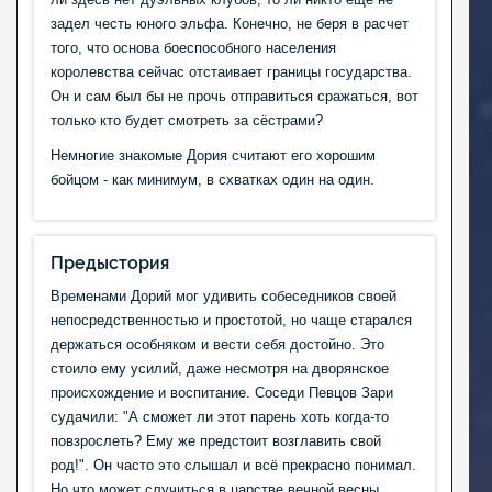
задел честь юного эльфа. Конечно, не беря в расчет
того, что основа боеспособного населения
королевства сейчас отстаивает границы государства.
Он и сам был бы не прочь отправиться сражаться, вот
только кто будет смотреть за сёстрами?
Немногие знакомые Дория считают его хорошим
бойцом - как минимум, в схватках один на один.
Предыстория
Временами Дорий мог удивить собеседников своей
непосредственностью и простотой, но чаще старался
держаться особняком и вести себя достойно. Это
стоило ему усилий, даже несмотря на дворянское
происхождение и воспитание. Соседи Певцов Зари
судачили: "А сможет ли этот парень хоть когда-то
повзрослеть? Ему же предстоит возглавить свой
род!". Он часто это слышал и всё прекрасно понимал.
Но что может случиться в царстве вечной весны,