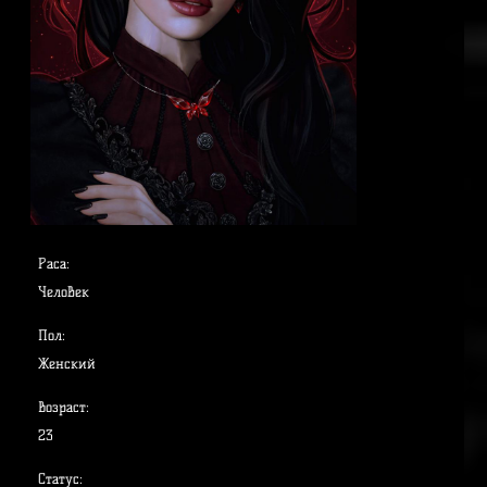
Раса:
Человек
Пол:
Женский
Возраст:
23
Статус: