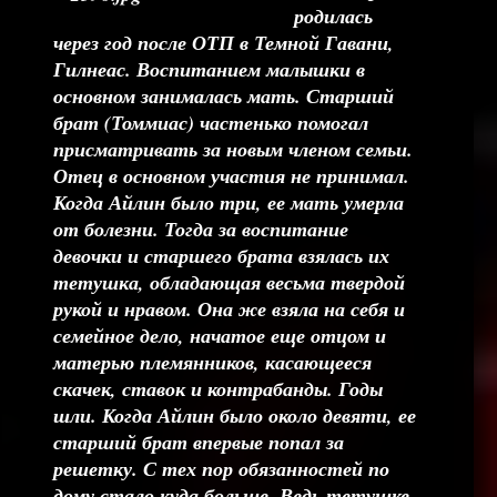
родилась
через год после ОТП в Темной Гавани,
Гилнеас. Воспитанием малышки в
основном занималась мать. Старший
брат (Томмиас) частенько помогал
присматривать за новым членом семьи.
Отец в основном участия не принимал.
Когда Айлин было три, ее мать умерла
от болезни. Тогда за воспитание
девочки и старшего брата взялась их
тетушка, обладающая весьма твердой
рукой и нравом. Она же взяла на себя и
семейное дело, начатое еще отцом и
матерью племянников, касающееся
скачек, ставок и контрабанды. Годы
шли. Когда Айлин было около девяти, ее
старший брат впервые попал за
решетку. С тех пор обязанностей по
дому стало куда больше. Ведь тетушке