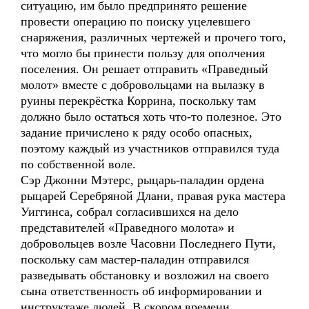
ситуацию, им было предпринято решение
провести операцию по поиску уцелевшего
снаряжения, различных чертежей и прочего того,
что могло бы принести пользу для ополчения
поселения. Он решает отправить «Праведный
молот» вместе с добровольцами на вылазку в
руины перекрёстка Коррина, поскольку там
должно было остаться хоть что-то полезное. Это
задание причислено к ряду особо опасных,
поэтому каждый из участников отправился туда
по собственной воле.
Сэр Джонни Мэтерс, рыцарь-паладин ордена
рыцарей Серебряной Длани, правая рука мастера
Уиггинса, собрал согласившихся на дело
представителей «Праведного молота» и
добровольцев возле Часовни Последнего Пути,
поскольку сам мастер-паладин отправился
разведывать обстановку и возложил на своего
сына ответственность об информировании и
инструктаже людей. В скором времени,