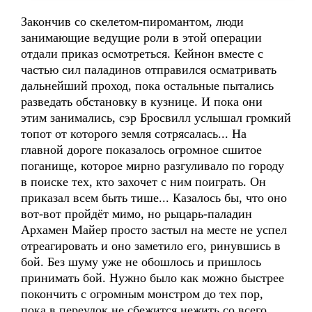
Закончив со скелетом-пиромантом, люди
занимающие ведущие роли в этой операции
отдали приказ осмотреться. Кейнон вместе с
частью сил паладинов отправился осматривать
дальнейший проход, пока остальные пытались
разведать обстановку в кузнице. И пока они
этим занимались, сэр Бросвилл услышал громкий
топот от которого земля сотрясалась... На
главной дороге показалось огромное сшитое
поганище, которое мирно разгуливало по городу
в поиске тех, кто захочет с ним поиграть. Он
приказал всем быть тише... Казалось бы, что оно
вот-вот пройдёт мимо, но рыцарь-паладин
Архамен Майер просто застыл на месте не успел
отреагировать и оно заметило его, ринувшись в
бой. Без шуму уже не обошлось и пришлось
принимать бой. Нужно было как можно быстрее
покончить с огромным монстром до тех пор,
пока в переулок не сбежится нежить со всего