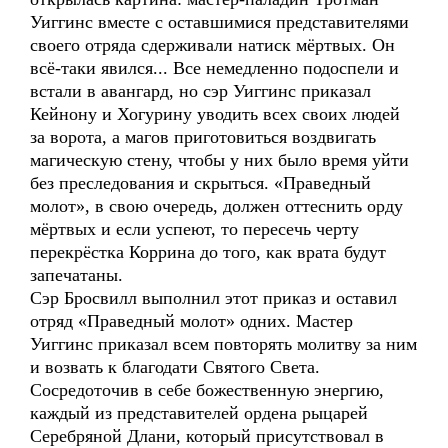
Уиггинс вместе с оставшимися представителями
своего отряда сдерживали натиск мёртвых. Он
всё-таки явился... Все немедленно подоспели и
встали в авангард, но сэр Уиггинс приказал
Кейнону и Хогурину уводить всех своих людей
за ворота, а магов приготовиться воздвигать
магическую стену, чтобы у них было время уйти
без преследования и скрыться.
«Праведный
молот», в свою очередь, должен оттеснить орду
мёртвых и если успеют, то пересечь черту
перекрёстка Коррина до того, как врата будут
запечатаны.
Сэр Бросвилл выполнил этот приказ и оставил
отряд
«Праведный молот» одних. Мастер
Уиггинс приказал всем повторять молитву за ним
и возвать к благодати Святого Света.
Сосредоточив в себе божественную энергию,
каждый из представителей ордена рыцарей
Серебряной Длани, который присутствовал в