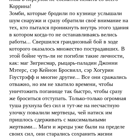
Коррина!
Зомби, которые бродили по кузнице услышали
шум снаружи и сразу обратили своё внимание на
тех, кто пытался проникнуть внутрь этого здания
в котором когда-то не останавливаясь велись
работы... Свершился грандиозный бой в ходе
которого оказалось множество пострадавших. В
этой бойне чуть-ли не погибли такие личности,
как: маг Зигрисмар, рыцарь-паладин Джонни
Мэтерс, сэр Кейнон Бросвилл, сэр Хогурин
Гоустрэфф и многие другие... Все они сражались
отважно, но им не хватило времени, чтобы
уничтожить поганище так быстро, чтобы сразу
же броситься отступать. Только-только огромная
туша рухнула без сил и тут-же на несчастную
улочку повалили мертвецы, чей натиск им
пришлось сдерживать с максимальными
жертвами... Маги и жрецы уже были на пределе
своих сил, они старались сохранить жизни