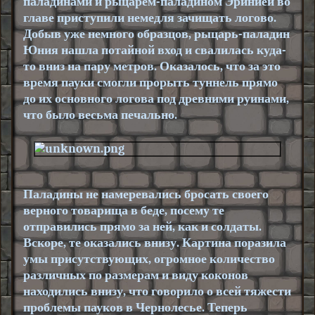
паладинами и рыцарем-паладином
Эринией
во
главе приступили немедля зачищать логово.
Добыв уже немного образцов, рыцарь-паладин
Юния нашла потайной вход и свалилась куда-
то вниз на пару метров. Оказалось, что за это
время пауки смогли прорыть туннель прямо
до их основного логова под древними руинами,
что было весьма печально.
Паладины не намеревались бросать своего
верного товарища в беде, посему те
отправились прямо за ней, как и солдаты.
Вскоре, те оказались внизу. Картина поразила
умы присутствующих, огромное количество
различных по размерам и виду коконов
находились внизу, что говорило о всей тяжести
проблемы пауков в Чернолесье. Теперь