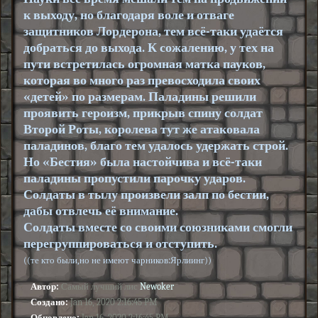
к выходу, но
благодаря воле
и отваге
защитников
Лордерона
, тем всё-таки удаётся
добраться до выхода. К сожалению, у тех на
пути встретилась огромная матка пауков,
которая во много раз превосходила своих
«детей» по размерам. Паладины решили
проявить героизм, прикрыв спину солдат
Второй Роты, королева тут же атаковала
паладинов, благо тем удалось удержать строй.
Но «Бестия» была настойчива и всё-таки
паладины пропустили парочку ударов.
Солдаты в тылу произвели залп по бестии,
дабы отвлечь её внимание.
Солдаты вместе со своими союзниками смогли
перегруппироваться и
отступить
.
((те кто были,но не имеют чарников:Ярлиинг))
Автор:
Самый лучший лис
Newoker
Создано:
Jan 16, 2020 2:16:45 PM
Обновлено:
Jan 16, 2020 2:16:45 PM