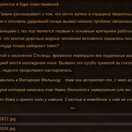
еряются в буре повествований...
авани рассказывают о том, что нечто жуткое и страшное творилос
лн и оползень ударивший ночью вызвал немало проблем связанных
раницами с тех пор является первым и основным критерием работ
, что многие довольно видные чиновники мгновенно оказались пон
ткуда только набирают таких?
ботой о населении Столицы, временно перекрыло все подземные ком
цией места нахождения оных. Вызвано это сугубо тревогой за ста
но, недолго продолжают настырничать.
вилась в Янтарную Мельницу... там они встретят то, с чего всё
ория которая началась так давно близится к завершению или же
 дома и греют ноги у камина. Счастье в неведение и нам не с
***