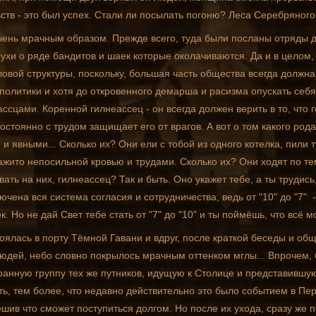
тв - это был успех. Стали ли посылать погоню? Леса Серебряного 
чень мрачным образом. Прежде всего, туда были посланы отряды д
ухи о ряде бандитов и шаек которые околачиваются. Да и в целом,
овой структуры, поскольку, большая часть общества всегда должна
литики и хотя до откровенного демарша и расизма опускать себя 
ассцами. Коренной гилнеассец - он всегда должен верить в то, чт
остоянно с трудом защищает его от врагов. А вот о том какого рода 
и явными... Сколько их? Они ели с тобой из одного котелка, пили т
ажито непосильной кровью и трудами. Сколько их? Они ходят по те
ать на них, гилнеассец? Так и быть. Оно укажет тебе, а ты трудись
ючена вся система согласия и сотрудничества, ведь от "10" до "7" 
к. Но не дай Свет тебе стать от "7" до "10" и ты поймёшь, что всё
тоялась в порту Тёмной Гавани и вдруг, после краткой беседы и о
юдей, небо словно покрылось мрачным оттенком мглы... Впрочем, 
странную группу тех же путников, идущую к Столице и представившу
ь, тем более, что недавно действительно это было событием в Пер
решив что сможет поступиться долгом. Но после их ухода, сразу же 