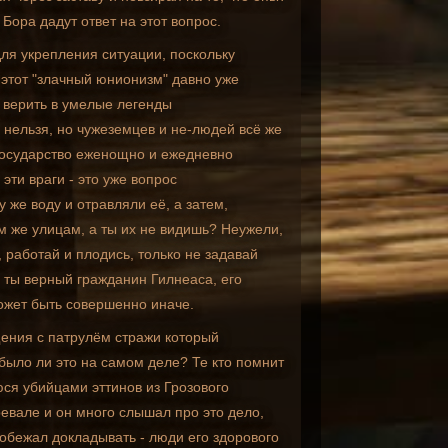
Бора дадут ответ на этот вопрос.
ля укрепления ситуации, поскольку
 этот "злачный юнионизм" давно уже
 верить в умелые легенды
нельзя, но чужеземцев и не-людей всё же
о государство еженощно и ежедневно
эти враги - это уже вопрос
у же воду и отравляли её, а затем,
м же улицам, а ты их не видишь? Неужели,
, работай и плодись, только не задавай
- ты верный гражданин Гилнеаса, его
 может быть совершенно иначе.
бщения с патрулём стражи который
было ли это на самом деле? Те кто помнит
юся убийцами эттинов из Грозового
евале и он много слышал про это дело,
побежал докладывать - люди его здорового