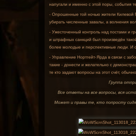
напугали и именно с этой поры, события т
- Опрошенные той ночью жители Килевой Г
убирать численные завалы, а волнения во
- Ужесточенный контроль над постами и г
и штрафных санкций был произведён такой
более молодые и перспективные люди. И о
- Управление Нортгейт-Ярда в связи с за
такие - донести и желательно с демонстра
те кто задают вопросы на этот счёт, обыч
Группа отпра
Все ответы на все вопросы, вся ист
Может и правы те, кто попросту сидят