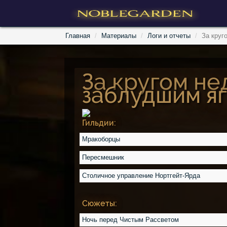
Главная
Материалы
Логи и отчеты
За круг
За кругом нед
заблудшим я
Гильдии:
Мракоборцы
Пересмешник
Столичное управление Нортгейт-Ярда
Сюжеты:
Ночь перед Чистым Рассветом