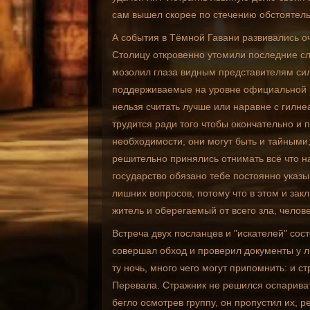
сам вышел скорее по стечению обстоятельс
А события в Тёмной Гавани развивались о
Столицу откровенно утомили последние сл
мозолил глаза видным представителям сил
поддерживаемые на уровне официальной по
нельзя считать лучше или наравне с гилне
трудится ради того чтобы окончательно и п
необходимости, они могут быть и тайными, 
решительно принялись отнимать всё что н
государство обязано тебе постоянно указыв
лишних вопросов, потому что в этом и закл
житель и оберегаемый от всего зла, челове
Встреча двух посланцев и "искателей" сос
совершал обход и проверил документы у л
ту ночь, много чего могут припомнить: и 
Перевала. Стражник не решился оспариват
бегло осмотрев группу, он пропустил их, 