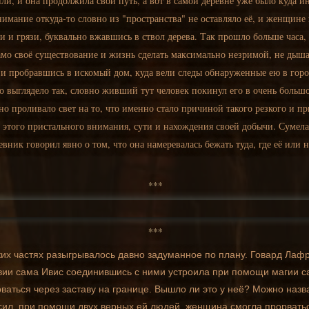
или, и она продолжила свой путь, а вот в самой деревне уже было куда и
внимание откуда-то словно из "пространства" не оставляло её, и женщин
ли и грязи, буквально вжавшись в ствол дерева. Так прошло больше часа
мо своё существование и жизнь сделать максимально незримой, не дышат
ю и пробравшись в искомый дом, куда вели следы обнаруженные ею в гор
выглядело так, словно живший тут человек покинул его в очень большо
о проливало свет на то, что именно стало причиной такого резкого и при
этого пристального внимания, сути и нахождения своей добычи. Сумел
вник говорил явно о том, что она намеревалась бежать туда, где её или н
***
***
их частях разыгрывалось давно задуманное по плану. Говард Лафр
твии сама Ивис соединившись с ними устроила при помощи магии 
рваться через заставу на границе. Вышло ли это у неё? Можно назва
ил, при помощи двух верных ей людей, женщина смогла прорваться 