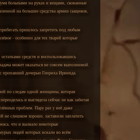
вумя больными на руках и вещами, скованные
рмленной на большие средства армии сыщиков,
 прибегать пришлось запретить под любым
плёвое - особенно для тех тварей которые
в остатками средств и воспользовавшись
задача может оказаться не совсем выполнимой.
 с пропавшей дочерью Генриха Ирвинда.
 ней по следам одной женщины, которая
переоделась и выглядела сейчас не как забитая
елённых проблем. Пару раз у неё даже
ей не слишком хорошо, заставили заплатить
аса, что и вызвало некоторые
хмурых людей которых искали во всём