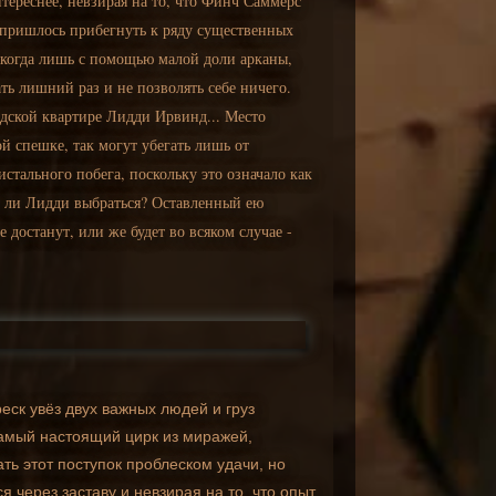
нтереснее, невзирая на то, что Финч Саммерс
е пришлось прибегнуть к ряду существенных
, когда лишь с помощью малой доли арканы,
ь лишний раз и не позволять себе ничего.
одской квартире Лидди Ирвинд... Место
й спешке, так могут убегать лишь от
стального побега, поскольку это означало как
а ли Лидди выбраться? Оставленный ею
е достанут, или же будет во всяком случае -
еск увёз двух важных людей и груз
самый настоящий цирк из миражей,
ть этот поступок проблеском удачи, но
через заставу и невзирая на то, что опыт