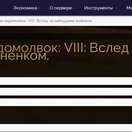
Экономика
О сервере
Инструменты
Ма
ом недомолвок: VIII: Вслед за заблудшим ягнёнком.
омолвок: VIII: Вслед
гнёнком.