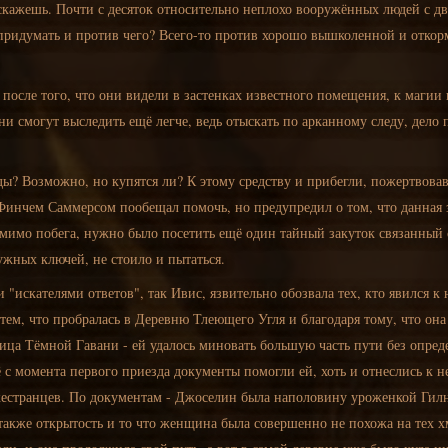
скажешь. Почти с десяток относительно неплохо вооружённых людей с д
 придумать и против чего? Всего-то против хорошо вышколенной и отко
осле того, что они видели в застенках известного помещения, к магии
ни смогут выследить ещё легче, ведь отыскать по арканному следу, дело 
еды? Возможно, но купятся ли? К этому средству и прибегли, пожертвова
 Финчем Саммерсом пообещал помочь, но предупредил о том, что данная 
омимо побега, нужно было посетить ещё один тайный закуток связанный
ужных ключей, не стоило и пытаться.
"искателями ответов", так Ивис, язвительно обозвала тех, кто явился к
тем, что пробралась в Деревню Тлеющего Угля и благодаря тому, что она 
ница Тёмной Гавани - ей удалось миновать большую часть пути без опред
с момента первого приезда документы помогли ей, хоть и отнеслись к н
жестранцев. По документам - Джоселин была наполовину уроженкой Гилне
 также открытость и то что женщина была совершенно не похожа на тех 