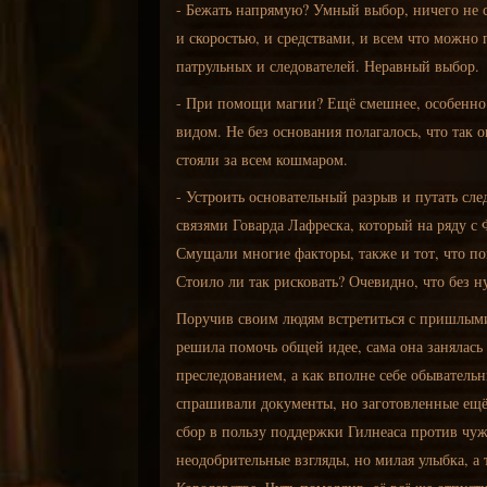
- Бежать напрямую? Умный выбор, ничего не 
и скоростью, и средствами, и всем что можно
патрульных и следователей. Неравный выбор.
- При помощи магии? Ещё смешнее, особенно п
видом. Не без основания полагалось, что так о
стояли за всем кошмаром.
- Устроить основательный разрыв и путать сл
связями Говарда Лафреска, который на ряду с
Смущали многие факторы, также и тот, что п
Стоило ли так рисковать? Очевидно, что без н
Поручив своим людям встретиться с пришлыми 
решила помочь общей идее, сама она занялась 
преследованием, а как вполне себе обыватель
спрашивали документы, но заготовленные ещё 
сбор в пользу поддержки Гилнеаса против чу
неодобрительные взгляды, но милая улыбка, а