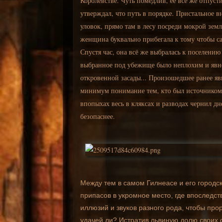
Королевстве. Чуть помедлив, её всё же отпуст
утверждал, что путь в порядке. Пристальное 
уловок, прямо там в лесу посреди мокрой зем
женщина буквально прибегала к тому чтобы са
Спустя час, она всё же выбралась к поселени
выбранное под убежище было неплохим и явно 
откровенной засады... Произошедшее ранее явн
минимум понимание тем, кто был источником 
впопыхах весь в кляксах и разводах чернил дне
безопаснее.
Между тем в самом Гилнеасе и его городск
припасов в укромное место, где впоследс
иллюзий и звуков разного рода, чтобы про
удачей ли? Истратив львиную долю своих с