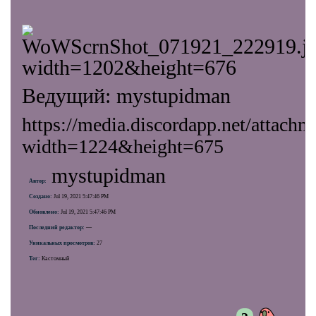
Ведущий: mystupidman
https://media.discordapp.net/att
width=1224&height=675
mystupidman
Автор:
Создано:
Jul 19, 2021 5:47:46 PM
Обновлено:
Jul 19, 2021 5:47:46 PM
Последний редактор:
—
Уникальных просмотров:
27
Тег:
Кастомный