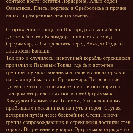
обитают враги: остатки Лордерона, Алый орден
Фанатиков, Плеть, воргены в Сребролесье и прочие
напасти разорённых нежить земель.
Отправленные гонцы из Подгорода должны были
достичь берегов Калимдора и попасть в город
Оргриммар, дабы предстать перед Вождем Орды от
лица Леди-Баньши.
Так оно и случилось: некрупный корабль отрекшихся
причалил к Пылевым Топям, где был встречен
группой шу'хало, военным атташе из числа орков и
наставницей магов из Оргриммара. Встреченные
далеко не тепло, отрекшиеся смогли поговорить с
лидером отправленных послов от Оргриммара -
Хамуулом Руническим Тотемом, благословивших
прибывших посланников на путь в город. Ступая
вечерним путём через бескрайние Степи, к ночи
группа сопровождающих и отрекшихся достигли стен
города. Встреченные у ворот Оргриммара отрядом из