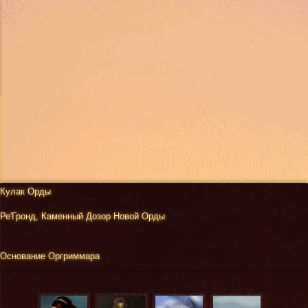
Кулак Орды
Ре'Гронд, Каменный Дозор Новой Орды
Основание Оргриммара