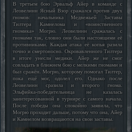
В третьем бою Эрвальф Айер в команде с
Леовелинн Ясный Взор сражался против двух
гномов: начальника Медвежьей Заставы
Тилтера Камнелома и «воинственного
гномика» Могрю. Леовелинн сражалась с
гномами так, словно они были настоящими её
противниками. Каждая атака её копья разила
точно и смертоносно. Окровавленного Тилтера
в итоге унесли медики. Айер же не смог
совладать в ближнем бою с мелкими гномами и
был сражён. Могрю, которому помогал Тилтер,
пока ещё мог, одолел его. Однако после
Леовелинн сразила и второго гнома.
Эльфийка-победительница не казалась
заинтересованной в турнире с самого начала.
После победы она спокойно заявила, что
Могрю проходит дальше, потому что она, Айер
и Камнелом возвращаются на свои заставы.