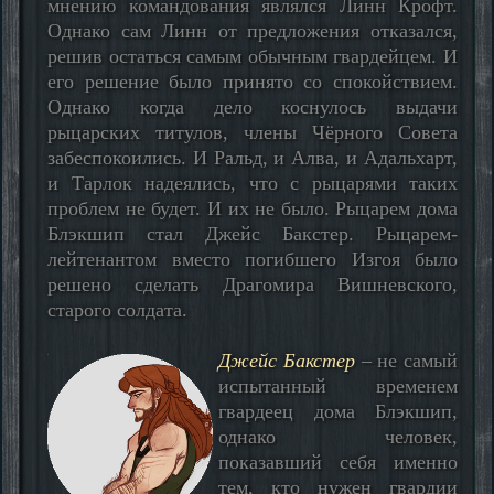
мнению командования являлся Линн Крофт.
Однако сам Линн от предложения отказался,
решив остаться самым обычным гвардейцем. И
его решение было принято со спокойствием.
Однако когда дело коснулось выдачи
рыцарских титулов, члены Чёрного Совета
забеспокоились. И Ральд, и Алва, и Адальхарт,
и Тарлок надеялись, что с рыцарями таких
проблем не будет. И их не было. Рыцарем дома
Блэкшип стал Джейс Бакстер. Рыцарем-
лейтенантом вместо погибшего Изгоя было
решено сделать Драгомира Вишневского,
старого солдата.
Джейс Бакстер
– не самый
испытанный временем
гвардеец дома Блэкшип,
однако человек,
показавший себя именно
тем, кто нужен гвардии