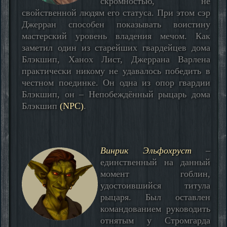
скромностью, не
свойственной людям его статуса. При этом сэр
Джерран способен показывать воистину
мастерский уровень владения мечом. Как
заметил один из старейших гвардейцев дома
Блэкшип, Ханох Лист, Джеррана Варлена
практически никому не удавалось победить в
честном поединке. Он одна из опор гвардии
Блэкшип, он – Непобеждённый рыцарь дома
Блэкшип
(NPC)
.
Винрик Эльфохруст
–
единственный на данный
момент гоблин,
удостоившийся титула
рыцаря. Был оставлен
командованием руководить
отнятым у Стромгарда