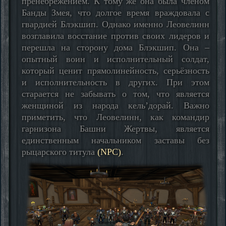
пренебрежением. К тому же она была членом
Банды Змея, что долгое время враждовала с
гвардией Блэкшип. Однако именно Леовелинн
возглавила восстание против своих лидеров и
перешла на сторону дома Блэкшип. Она –
опытный воин и исполнительный солдат,
который ценит прямолинейность, серьёзность
и исполнительность в других. При этом
старается не забывать о том, что является
женщиной из народа кель’дорай. Важно
приметить, что Леовелинн, как командир
гарнизона Башни Жертвы, является
единственным начальником заставы без
рыцарского титула
(NPC)
.