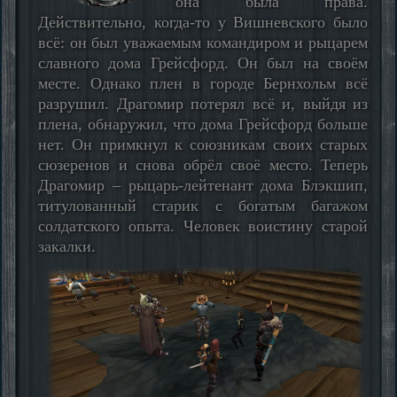
она была права.
Действительно, когда-то у Вишневского было
всё: он был уважаемым командиром и рыцарем
славного дома Грейсфорд. Он был на своём
месте. Однако плен в городе Бернхольм всё
разрушил. Драгомир потерял всё и, выйдя из
плена, обнаружил, что дома Грейсфорд больше
нет. Он примкнул к союзникам своих старых
сюзеренов и снова обрёл своё место. Теперь
Драгомир – рыцарь-лейтенант дома Блэкшип,
титулованный старик с богатым багажом
солдатского опыта. Человек воистину старой
закалки.