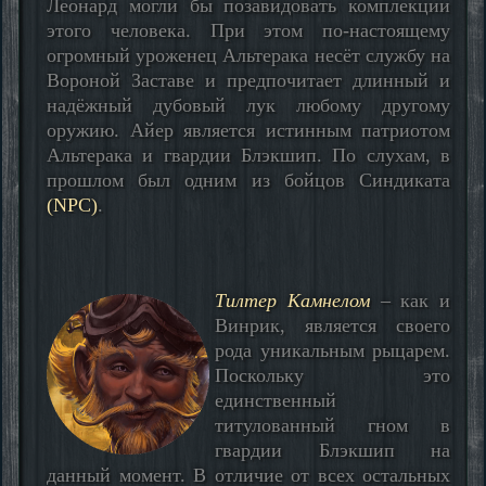
Леонард могли бы позавидовать комплекции
этого человека. При этом по-настоящему
огромный уроженец Альтерака несёт службу на
Вороной Заставе и предпочитает длинный и
надёжный дубовый лук любому другому
оружию. Айер является истинным патриотом
Альтерака и гвардии Блэкшип. По слухам, в
прошлом был одним из бойцов Синдиката
(NPC)
.
Тилтер Камнелом
– как и
Винрик, является своего
рода уникальным рыцарем.
Поскольку это
единственный
титулованный гном в
гвардии Блэкшип на
данный момент. В отличие от всех остальных