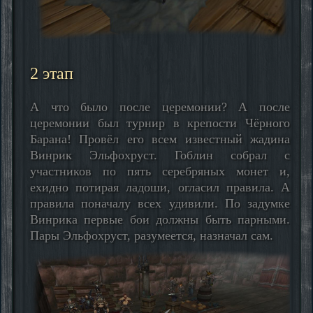
2 этап
А что было после церемонии? А после
церемонии был турнир в крепости Чёрного
Барана! Провёл его всем известный жадина
Винрик Эльфохруст. Гоблин собрал с
участников по пять серебряных монет и,
ехидно потирая ладоши, огласил правила. А
правила поначалу всех удивили. По задумке
Винрика первые бои должны быть парными.
Пары Эльфохруст, разумеется, назначал сам.