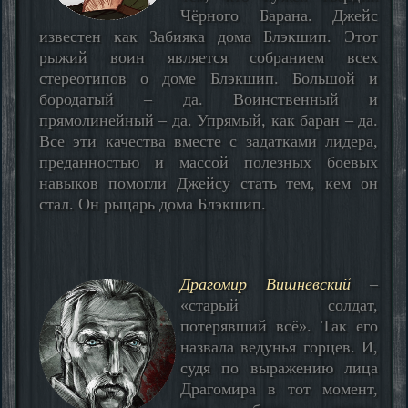
Чёрного Барана. Джейс
известен как Забияка дома Блэкшип. Этот
рыжий воин является собранием всех
стереотипов о доме Блэкшип. Большой и
бородатый – да. Воинственный и
прямолинейный – да. Упрямый, как баран – да.
Все эти качества вместе с задатками лидера,
преданностью и массой полезных боевых
навыков помогли Джейсу стать тем, кем он
стал. Он рыцарь дома Блэкшип.
Драгомир Вишневский
–
«старый солдат,
потерявший всё». Так его
назвала ведунья горцев. И,
судя по выражению лица
Драгомира в тот момент,