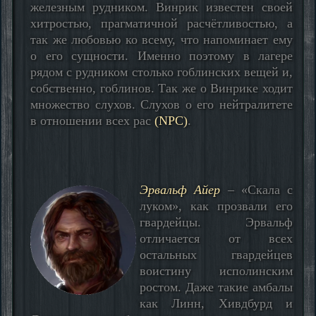
железным рудником. Винрик известен своей
хитростью, прагматичной расчётливостью, а
так же любовью ко всему, что напоминает ему
о его сущности. Именно поэтому в лагере
рядом с рудником столько гоблинских вещей и,
собственно, гоблинов. Так же о Винрике ходит
множество слухов. Слухов о его нейтралитете
в отношении всех рас
(NPC)
.
Эрвальф Айер
– «Скала с
луком», как прозвали его
гвардейцы. Эрвальф
отличается от всех
остальных гвардейцев
воистину исполинским
ростом. Даже такие амбалы
как Линн, Хивдбурд и