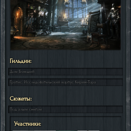
Гильдии:
Дом Блэкшип
Гратис. Исследовательский корпус Кирин-Тора
Сюжеты:
Под алым снегом
Участники: