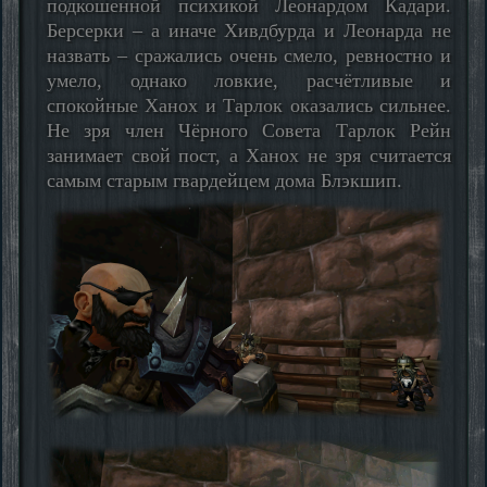
подкошенной психикой Леонардом Кадари.
Берсерки – а иначе Хивдбурда и Леонарда не
назвать – сражались очень смело, ревностно и
умело, однако ловкие, расчётливые и
спокойные Ханох и Тарлок оказались сильнее.
Не зря член Чёрного Совета Тарлок Рейн
занимает свой пост, а Ханох не зря считается
самым старым гвардейцем дома Блэкшип.