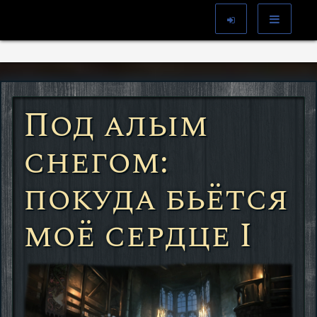
Под алым
снегом:
покуда бьётся
моё сердце I