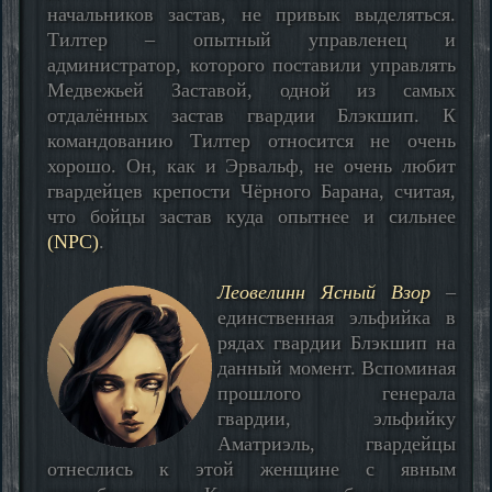
начальников застав, не привык выделяться.
Тилтер – опытный управленец и
администратор, которого поставили управлять
Медвежьей Заставой, одной из самых
отдалённых застав гвардии Блэкшип. К
командованию Тилтер относится не очень
хорошо. Он, как и Эрвальф, не очень любит
гвардейцев крепости Чёрного Барана, считая,
что бойцы застав куда опытнее и сильнее
(NPC)
.
Леовелинн Ясный Взор
–
единственная эльфийка в
рядах гвардии Блэкшип на
данный момент. Вспоминая
прошлого генерала
гвардии, эльфийку
Аматриэль, гвардейцы
отнеслись к этой женщине с явным