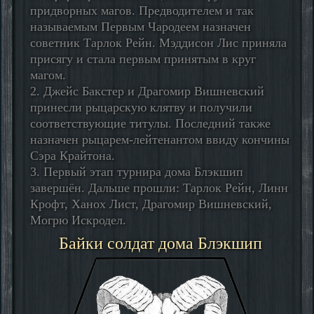
придворных магов. Предводителем и так
называемым Первым Чародеем назначен
советник Тарлок Рейн. Мэддисон Лис приняла
присягу и стала первым принятым в круг
магом.
2. Джейс Бакстер и Драгомир Вишневский
принесли рыцарскую клятву и получили
соответствующие титулы. Последний также
назначен рыцарем-лейтенантом ввиду кончины
Сэра Крайтона.
3. Первый этап турнира дома Блэкшип
завершён. Дальше прошли: Тарлок Рейн, Линн
Крофт, Ханох Лист, Драгомир Вишневский,
Могрю Искродел.
Байки солдат дома Блэкшип