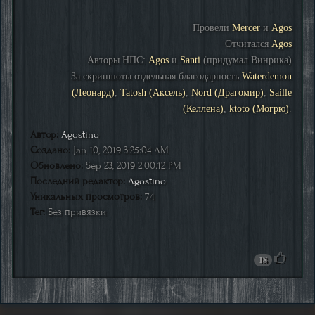
Провели
Mercer
и
Agos
Отчитался
Agos
Авторы НПС:
Agos
и
Santi
(придумал Винрика)
За скриншоты отдельная благодарность
Waterdemon
(Леонард)
,
Tatosh (Аксель)
,
Nord (Драгомир)
,
Saille
(Келлена)
,
ktoto (Могрю)
.
Автор:
Agostino
Создано:
Jan 10, 2019 3:25:04 AM
Обновлено:
Sep 23, 2019 2:00:12 PM
Последний редактор:
Agostino
Уникальных просмотров:
74
Тег:
Без привязки
18