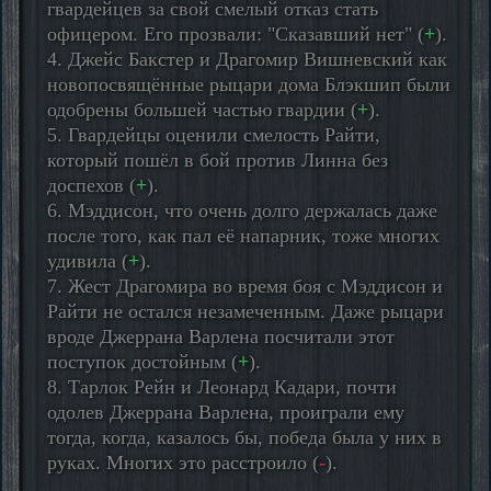
гвардейцев за свой смелый отказ стать
офицером. Его прозвали: "Сказавший нет" (
+
).
4. Джейс Бакстер и Драгомир Вишневский как
новопосвящённые рыцари дома Блэкшип были
одобрены большей частью гвардии (
+
).
5. Гвардейцы оценили смелость Райти,
который пошёл в бой против Линна без
доспехов (
+
).
6. Мэддисон, что очень долго держалась даже
после того, как пал её напарник, тоже многих
удивила (
+
).
7. Жест Драгомира во время боя с Мэддисон и
Райти не остался незамеченным. Даже рыцари
вроде Джеррана Варлена посчитали этот
поступок достойным (
+
).
8. Тарлок Рейн и Леонард Кадари, почти
одолев Джеррана Варлена, проиграли ему
тогда, когда, казалось бы, победа была у них в
руках. Многих это расстроило (
-
).