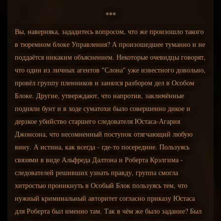
***
Вы, наверняка, зададитесь вопросом, что же произошло такого
в тюремном блоке Управления? А произошедшее туманно и не
поддаётся никаким объяснением. Некоторые очевидцы говорят,
что один из личных агентов "Слона" уже известного довольно,
провёл группу пленников и занялся разбором дел в Особом
Блоке. Другие, утверждают, что напротив, заключённые
подняли бунт и в ходе суматохи было совершенно дикое и
дерзкое убийство старшего следователя Юстаса-Агария
Джонсона, что несомненный поступок отягчающий любую
вину. А истина, как всегда - где-то посередине. Пользуясь
связями в виде Альфреда Далтона и Роберта Крэлгима -
следователей решивших узнать правду, группа смогла
хитростью проникнуть в Особый Блок пользуясь тем, что
нужный криминальный авторитет согласно приказу Юстаса
для Роберта был именно там. Так в чём же было задание? Был