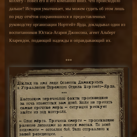
коллегу - повёл его и его компанию вниз. Что происходило
дальше? История умалчивает, мы можем судить об этом лишь
по ряду отчётов сохранившихся и предоставленных
руководству организации Нортгейт-Ярда, докладывал один из
воспитанников Юстаса-Агария Джонсона, агент Альберт
Кларендон, подающий надежды и оправдывающий их.
***