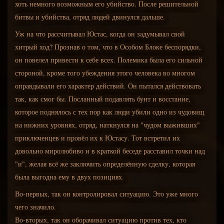
хоть немного возможным его убийство. После решительной
битвы и убийства, отряд людей двинулся дальше.
Уж на что рассчитывал Юстас, когда он задумывал свой
хитрый ход? Прознав о том, что в Особом Блоке беспорядки,
он повелел привести к себе всех. Полемика была его сильной
стороной, кроме того убеждения этого человека во многом
оправдывали его характер действий. Он пытался действовать
так, как смог бы. Посланный подавлять бунт и восстание,
которое поднялось с тех пор как люди убили одно из чудовищ
на нижних уровнях, отряд, наткнулся на "чудом выживших"
приключенцев и провёл их к Юстасу. Тот встретил их
довольно миролюбиво и в краткой беседе расставил точки над
"и", желая всё же заключить определённую сделку, которая
была выгодна ему в двух позициях.
Во-первых, так он контролировал ситуацию. Это уже много
чего значило.
Во-вторых, так он оборачивал ситуацию против тех, кто