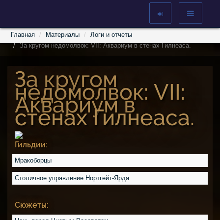
Главная
Материалы
Логи и отчеты
За кругом недомолвок: VII: Аквариум в стенах Гилнеаса.
За кругом
недомолвок: VII:
Аквариум в
стенах Гилнеаса.
Гильдии:
Мракоборцы
Столичное управление Нортгейт-Ярда
Сюжеты: