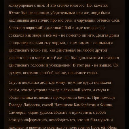
конкурировал с ним. И это стоило многого. Но, кажется,
Юстас был не слишком убедительным или же, люди были
наслышаны достаточно про его речи и чарующий оттенок слов.
Завязался короткий и жестокий бой в ходе которого он
сражался как зверь и всё же - не помогло ничего. Долгая драка
с подконтрольными ему людьми, с ним самим - он пытался
действовать точно так, как действовал бы любой другой
человек на его месте, и всё же - он был дипломатом и старался
действовать голосом и убеждением. В этот раз - не вышло. Он
рухнул, оставляя за собой всё же, последнее слово.
Спустя несколько десятков минут нижние ярусы полыхали
огнём, кто-то устроил пожар в архивной части, а смута и
общая паника позволила проходимцам бежать. При помощи
Говарда Лафреска, связей Натаниэля Камбербэтча и Финча
Саммерса, людям удалось сбежать и прихватить с собой
важную информацию, освободить тех, кто им был нужен и
наконец-то временно скрыться из поля зрения Нортгейт-Ярда.