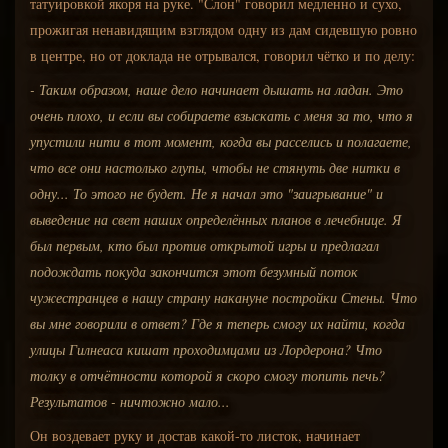
татуировкой якоря на руке. "Слон" говорил медленно и сухо,
прожигая ненавидящим взглядом одну из дам сидевшую ровно
в центре, но от доклада не отрывался, говорил чётко и по делу:
- Таким образом, наше дело начинает дышать на ладан. Это
очень плохо, и если вы собираете взыскать с меня за то, что я
упустили нити в тот момент, когда вы расселись и полагаете,
что все они настолько глупы, чтобы не стянуть две нитки в
одну... То этого не будет. Не я начал это "заигрывание" и
выведение на свет наших определённых планов в лечебнице. Я
был первым, кто был против открытой игры и предлагал
подождать покуда закончится этот безумный поток
чужестранцев в нашу страну накануне постройки Стены. Что
вы мне говорили в ответ? Где я теперь смогу их найти, когда
улицы Гилнеаса кишат проходимцами из Лордерона? Что
толку в отчётности которой я скоро смогу топить печь?
Результатов - ничтожно мало...
Он воздевает руку и достав какой-то листок, начинает