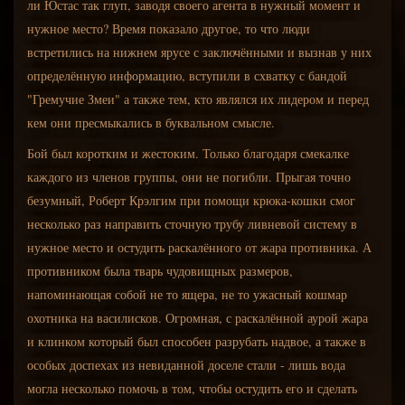
ли Юстас так глуп, заводя своего агента в нужный момент и
нужное место? Время показало другое, то что люди
встретились на нижнем ярусе с заключёнными и вызнав у них
определённую информацию, вступили в схватку с бандой
"Гремучие Змеи" а также тем, кто являлся их лидером и перед
кем они пресмыкались в буквальном смысле.
Бой был коротким и жестоким. Только благодаря смекалке
каждого из членов группы, они не погибли. Прыгая точно
безумный, Роберт Крэлгим при помощи крюка-кошки смог
несколько раз направить сточную трубу ливневой систему в
нужное место и остудить раскалённого от жара противника. А
противником была тварь чудовищных размеров,
напоминающая собой не то ящера, не то ужасный кошмар
охотника на василисков. Огромная, с раскалённой аурой жара
и клинком который был способен разрубать надвое, а также в
особых доспехах из невиданной доселе стали - лишь вода
могла несколько помочь в том, чтобы остудить его и сделать