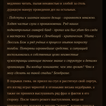
медленно читать, пылая ненавистью и злобой за столь
дурацкую манеру проведения дел на остальных.
- Подступы к шахтам нашего дельца - охраняются неважно.
Ходят частые слухи о проникновении. Ряд наших
подконтрольных главарей банд - пропал или был убит без следа
и мастерски. Ситуация с Лечебницей - критическая. Убита -
Люссиль Блэк и ряд учёных в процессе опытов попросту
погибли. Потеряны огромнейшие средства, и ситуацией
воспользовались в собственных целях неизвестные
чужестранцы имеющие точное знание о структуре и деталях
организации. Вы вообще понимаете, чем это грозит? Что я
могу сделать на такой стадии? Безобразие.
В порывах гнева, он присел на стул и расстегнул свой сюртук,
его взгляд играл чернотой и огоньками весьма недобрыми, а
также он принялся выслушивать ряд фраз и фактов в его
сторону. После такого резкого выступления, когда он
пригрозил что доложит о деталях "наверх", встреча пошла в