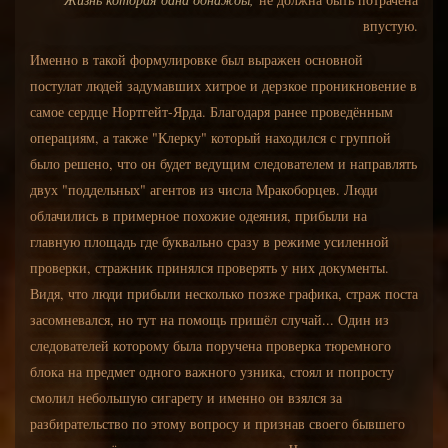
впустую.
Именно в такой формулировке был выражен основной
постулат людей задумавших хитрое и дерзкое проникновение в
самое сердце Нортгейт-Ярда. Благодаря ранее проведённым
операциям, а также "Клерку" который находился с группой
было решено, что он будет ведущим следователем и направлять
двух "поддельных" агентов из числа Мракоборцев. Люди
облачились в примерное похожие одеяния, прибыли на
главную площадь где буквально сразу в режиме усиленной
проверки, стражник принялся проверять у них документы.
Видя, что люди прибыли несколько позже графика, страж поста
засомневался, но тут на помощь пришёл случай... Один из
следователей которому была поручена проверка тюремного
блока на предмет одного важного узника, стоял и попросту
смолил небольшую сигарету и именно он взялся за
разбирательство по этому вопросу и признав своего бывшего