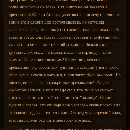
более миролюбивых тонах. Нет, никто не сомневается в
преданности Юстаса Агария-Джонсона лично делу и лично не
винит его в сложивших обстоятельствах, но ситуация
сложилась такая, что лишь у него хватает сил и возможностей
довести всё до ума. Юстас пробовал возражать по фактам, мол,
что он не хочет заниматься этой ситуацией больно уж он
дрянная сложилась, и в целом, нельзя ли перепоручить её
кому-то более ответственному? Кроме того, человек
предоставил ряд особенных пунктов по которым у него также
было очень и очень много дел, и они также были важными. Но
после долгого спора и конкретных предложений, Агария-
Джонсона загнали в угол тем фактом, что лишь он сможет
сыграть на этом так, чтобы не выносить "на люди". Скрипя
зубами и говоря, что это формально говоря - очень плохой вид
отношения к делу, агент удалился. Он задумал очередной план,
который должен был быть претворён в
жизнь...
Жизнь которая дана однажды,
не должна быть потрачена