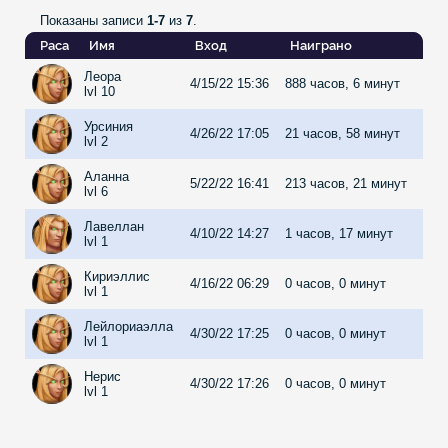
Показаны записи
1-7
из
7
.
Раса
Имя
Вход
Наиграно
Леора
4/15/22 15:36
888 часов, 6 минут
lvl 10
Урсиния
4/26/22 17:05
21 часов, 58 минут
lvl 2
Аланна
5/22/22 16:41
213 часов, 21 минут
lvl 6
Лавеллан
4/10/22 14:27
1 часов, 17 минут
lvl 1
Кириэллис
4/16/22 06:29
0 часов, 0 минут
lvl 1
Лейлориаэлла
4/30/22 17:25
0 часов, 0 минут
lvl 1
Нерис
4/30/22 17:26
0 часов, 0 минут
lvl 1