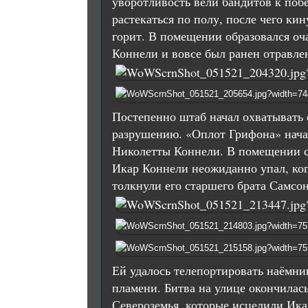
уворотливость вели бандитов к побе
растекаться по полу, после чего кин
горит. В помещении образовался оча
Коннели и вовсе был ранен отравл
Постепенно штаб начал охватывать о
разрушению. «Оплот Грифона» нача
Николетты Коннели. В помещении с
Икар Коннели неожиданно упал, когд
толкнули его старшего брата Самсон
Ей удалось телепортировать наёмник
пламени. Битва на улице окончилас
Североземья, которые исцелили Ика