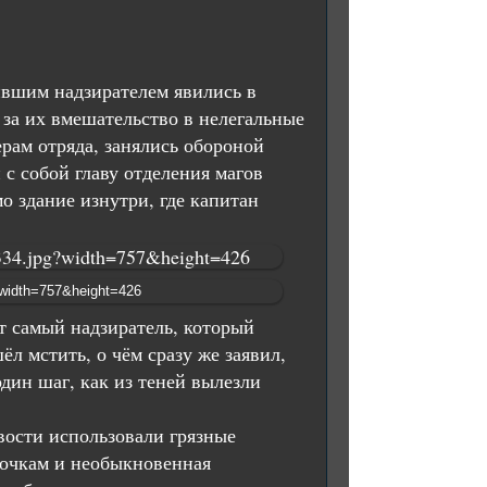
ившим надзирателем явились в
за их вмешательство в нелегальные
рам отряда, занялись обороной
с собой главу отделения магов
о здание изнутри, где капитан
т самый надзиратель, который
л мстить, о чём сразу же заявил,
дин шаг, как из теней вылезли
вости использовали грязные
 почкам и необыкновенная