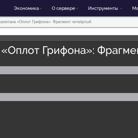
Экономика
О сервере
Инструменты
Ма
капитана «Оплот Грифона»: Фрагмент четвёртый
 «Оплот Грифона»: Фрагме