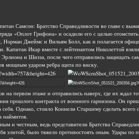
питан Самсон: Братство Справедливости во главе с выж
тряда
«Оплот Грифона» и осадили его с целью отомстить 
л, Норман Джеймс и Вильям Болл, как и полагается офице
и. Капитан Икар вместе с лейтенантом Николеттой взяли 
 Эрлиона и Шизза, после чего отправились защищать сам
ов мощным ударом ребра щита по виску.
в на первом этаже и отправились наверх, где их ждал то
ния прошлого контракта от военного гарнизона. Он пришё
 себя. Однако, стоило Коннели Старшему сделать всего о
а наймитов.
ным и честным, ведь представители Братства Справедли
себя элитой, было тяжело противостоять оным. Удары по