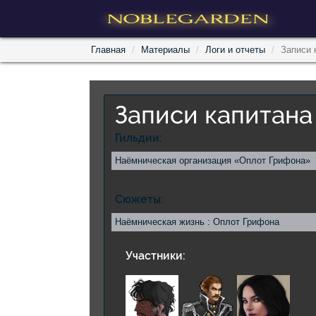
Главная
Материалы
Логи и отчеты
Записи 
Записи капитана
Гильдии:
Наёмническая организация «Оплот Грифона»
Сюжеты:
Наёмническая жизнь : Оплот Грифона
Участники: