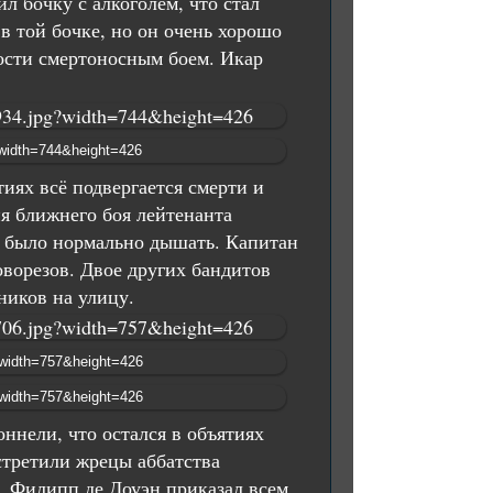
л бочку с алкоголем, что стал
 в той бочке, но он очень хорошо
тости смертоносным боем. Икар
тиях всё подвергается смерти и
я ближнего боя лейтенанта
о было нормально дышать. Капитан
оворезов. Двое других бандитов
ников на улицу.
ннели, что остался в объятиях
стретили жрецы аббатства
а. Филипп де Доуэн приказал всем