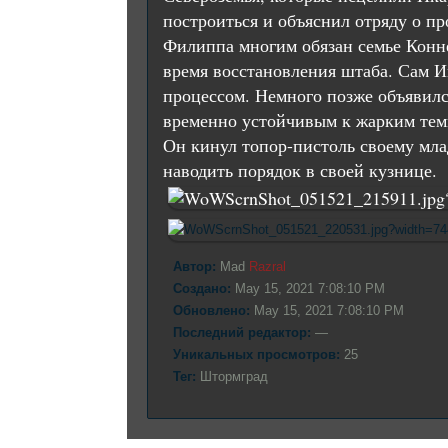
построиться и объяснил отряду о п
Филиппа многим обязан семье Коннел
время восстановления штаба. Сам Ик
процессом. Немного позже объявился
временно устойчивым к жарким темп
Он кинул топор-пистоль своему млад
наводить порядок в своей кузнице.
Автор:
Mad
Razral
Создано:
May 15, 2021 7:08:10 PM
Обновлено:
May 15, 2021 7:08:10 PM
Последний редактор:
—
Уникальных просмотров:
25
Тег:
Штормград