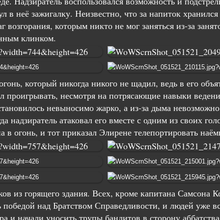
де. Надзиратель воспользовался возможность и подстрели
ул в неё зажигалку. Неизвестно, что за напиток хранился
г возгорания, которым никто не мог заняться из-за заня
енным клинком.
гонь, который никогда никого не щадил, ведь в его объя
л проигрывать, несмотря на потрясающие навыки ведени
тановилось невыносимо жарко, а из-за дыма невозможн
а надзиратель атаковал его вместе с одним из своих гол
а в огонь, и тот приказал Элирене телепортировать наём
ов из горящего здания. Всех, кроме капитана Самсона Ко
ь победой над Братством Справедливости, и людей уже в
ра и начали уносить трупы бандитов в сторону аббатств