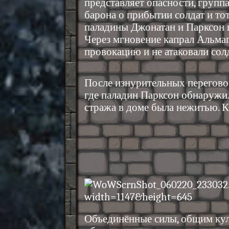
представляет опасности, груп
барона о прибытии солдат и то
паладины Джонатан и Парксон п
Через мгновение капрал Альмаг
провокацию и не атаковали солд
После изнурительных перегово
где паладин Парксон обнаружил
стража в доме была нежитью. К
Объединённые силы, общим кула