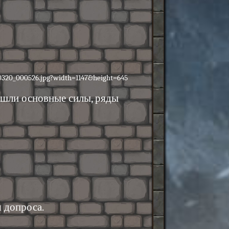
 зашли основные силы, ряды
я допроса.