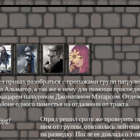
л приказ, разобраться с пропажами групп патруле
ал Альмагор, а так же к нему для помощи присоед
 рыцарем паладином Джонатаном Мэтарсом. Отде
айоне одного поместья на отдалении от тракта.
Отряд решил сразу же проверить п
ним от группы, откололась лейтена
на разведку. После ее доклада о том