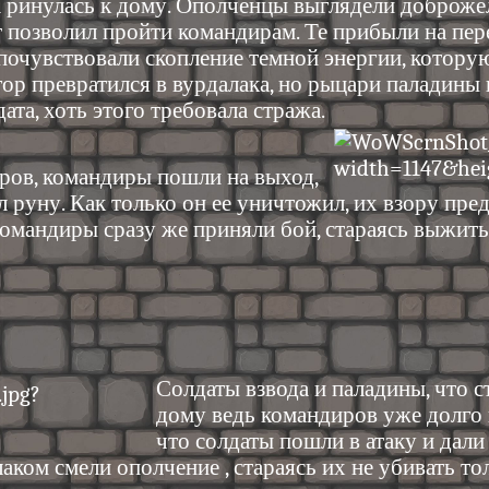
па ринулась к дому. Ополченцы выглядели доброж
т позволил пройти командирам. Те прибыли на пере
очувствовали скопление темной энергии, которую,
ор превратился в вурдалака, но рыцари паладины 
ата, хоть этого требовала стража.
ров, командиры пошли на выход,
 руну. Как только он ее уничтожил, их взору пред
омандиры сразу же приняли бой, стараясь выжить
Солдаты взвода и паладины, что с
дому ведь командиров уже долго
что солдаты пошли в атаку и дали
ком смели ополчение , стараясь их не убивать т