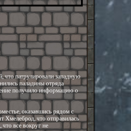
й, что патрулировали западную
инились паладины отряда
ление получило информацию о
оместье, оказавшись рядом с
нт Хмелеброд, что отправилась
, что все вокруг не