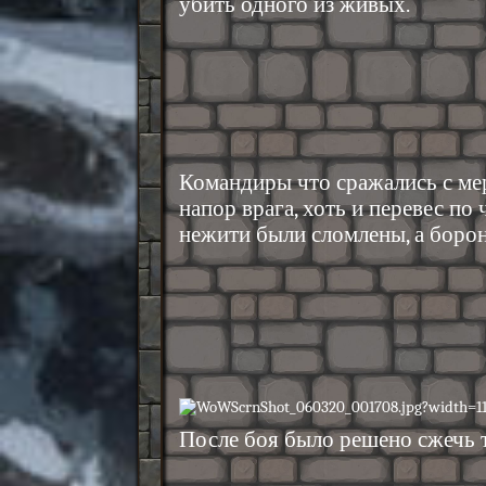
убить одного из живых.
Командиры что сражались с ме
напор врага, хоть и перевес по
нежити были сломлены, а борон
После боя было решено сжечь т