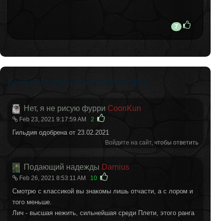
7
Комментарии пользователей
Нет, я не рисую фурри
CoonKun
Feb 23, 2021 9:17:59 AM
2
Гильдия одобрена от 23.02.2021
Войдите на сайт
, чтобы ответить
Подающий надежды
Darnius
Feb 26, 2021 8:53:11 AM
10
Смотрю с классикой вы знакомы лишь отчасти, а с лором и
того меньше.
Лич - высшая нежить, сильнейшая среди Плети, этого ранга