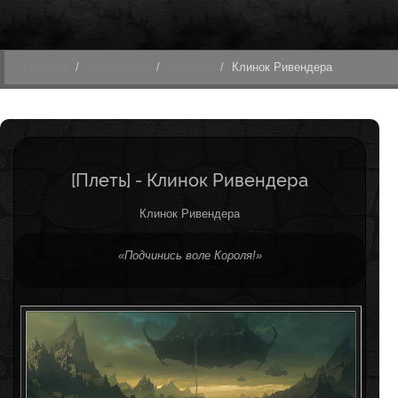
Главная
Материалы
Гильдии
Клинок Ривендера
[Плеть] - Клинок Ривендера
Клинок Ривендера
«Подчинись воле Короля!»