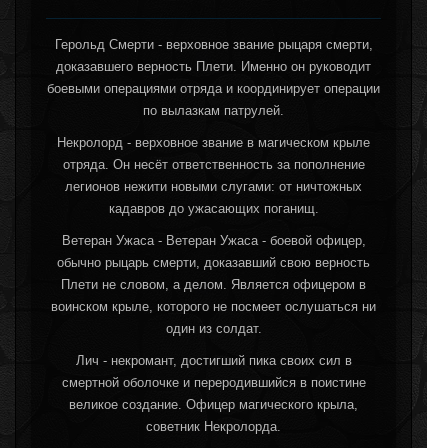
Герольд Смерти - верховное звание рыцаря смерти,
доказавшего верность Плети. Именно он руководит
боевыми операциями отряда и координирует операции
по вылазкам патрулей.
Некролорд - верховное звание в магическом крыле
отряда. Он несёт ответственность за пополнение
легионов нежити новыми слугами: от ничтожных
кадавров до ужасающих поганищ.
Ветеран Ужаса - Ветеран Ужаса - боевой офицер,
обычно рыцарь смерти, доказавший свою верность
Плети не словом, а делом. Является офицером в
воинском крыле, которого не посмеет ослушаться ни
один из солдат.
Лич - некромант, достигший пика своих сил в
смертной оболочке и переродившийся в поистине
великое создание. Офицер магического крыла,
советник Некролорда.