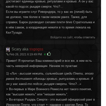
достигают единицы кровью, ритуалами и кровью. А он у вас
какой-то подсос рыцаря смерти. Что?...
Если вы играете слуг Риверндера, то у вас их (личей) быть
не должно, тем более в таком низком ранге. Также, для
справки, Барон руководил силами плети близ Стратхольма и
в нём самом, а координация нежити в то время лежала на
Кел'Тузаде.
Войдите на сайт
, чтобы ответить
Scary aka
ssgogss
Feb 26, 2021 6:19:49 PM
4
Привет! Я прочитал Ваш комментарий и все же, в нем есть
часть неверной информации. Начнем по пунктам:
1)
«Лич - высшая нежить, сильнейшая среди Плети, этого
ранга достигают единицы кровью, ритуалами и кровью. А
он у вас какой-то подсос рыцаря смерти. Что?...
»
> Во-первых в Мире Военного Ремесла нет такого понятия,
как "высшая нежить" или "низшая нежить".
> Во-вторых Рыцарь Смерти - это высший офицерский ранг в
Иерархии Плети, что стоит +- наравне с рангом Лича. То