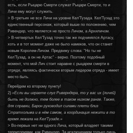
есть, если Рыцарю Смерти служат Рыцари Смерти, то и
Личи ему могут служить.
> В-третьих не все Личи на уровне Кел'Тузада. Кел'Тузад это
единственный персонаж, который выше по положению, чем
Ривендер, что является не просто Личом, а Архиличом.
> В-четвертых Кел'Тузад точно так же подчинялся Артасу,
хоть и в тот момент даже не было намеков, что он станет
новым Королем-Личом. Предвижу слова: "Но ты не
Кел'Тузад, а он не Артас" - верно. Поэтому подобный
момент, что мой Лич стоит наравне с рыцарем смерти в
отряде, являясь фактически вторым лидером отряда - имеет
место быть.
Перейдем ко второму пункту!
2)
«
Если вы играете слуг Риверндера, то у вас их (личей)
быть не должно, тем более в таком низком ранге. Также,
для справки, Барон руководил силами плети близ
Стратхольма и в нём самом, а координация нежити в то
время лежала на Кел'Тузаде.
»
> Во-первых нет ни одного Лича, который владеет такими
территориями, как Ривендер. За исключением только лишь