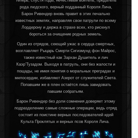
Теперь, спустя годы, нечестивый воитель, предатель
рода людского, верный подданный Короля Лича,
Барон Ривендер вновь правит в этих печально
известных землях, направляя свои патрули по всему
Лордерону и держа в страхе всех, кто рискнул
бороться за очищение родных земель.
Один из отрядов, сеющий ужас в сердца смертных,
возглавляет Рыцарь Смерти Сигизмунд фон Майрос,
также известный как Зархан Душитель и лич
Каэр’Тузадом. Выходя в патруль, они без жалости и
пощады, не имея понятия о моральных преградах и
милосердии, избавляют Азерот от служителей Света.
Попавшим же в плен остаётся лишь завидовать
павшим собратьям.
Барон Ривендер без доли сомнения доверяет этому
подразделению самые сложные операции, ведь отряд
состоит из поистине верных последователей идей
Культа Проклятых и верных псов Короля Лича.