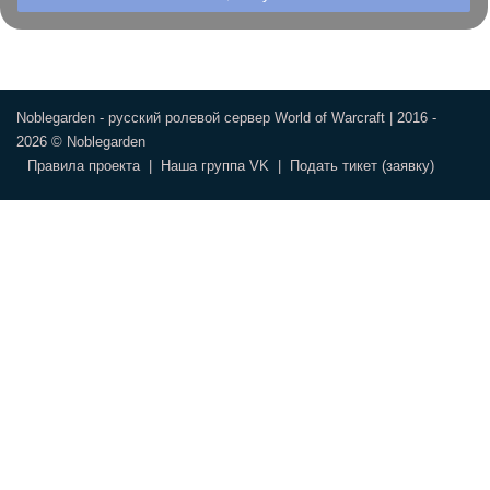
Noblegarden - русский ролевой сервер World of Warcraft | 2016 -
2026 © Noblegarden
Правила проекта
|
Наша группа VK
|
Подать тикет (заявку)