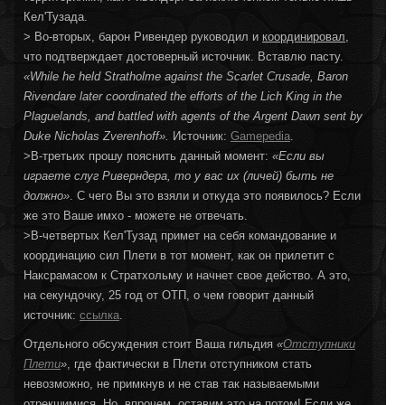
Кел'Тузада.
> Во-вторых, барон Ривендер руководил и
координировал
,
что подтверждает достоверный источник. Вставлю пасту.
«
While he held Stratholme against the Scarlet Crusade, Baron
Rivendare later coordinated the efforts of the Lich King in the
Plaguelands, and battled with agents of the Argent Dawn sent by
Duke Nicholas Zverenhoff»
.
Источник:
Gamepedia
.
>В-третьих прошу пояснить данный момент:
«Если вы
играете слуг Риверндера, то у вас их (личей) быть не
должно
»
. С чего Вы это взяли и откуда это появилось? Если
же это Ваше имхо - можете не отвечать.
>В-четвертых Кел'Тузад примет на себя командование и
координацию сил Плети в тот момент, как он прилетит с
Наксрамасом к Стратхольму и начнет свое действо. А это,
на секундочку, 25 год от ОТП, о чем говорит данный
источник:
ссылка
.
Отдельного обсуждения стоит Ваша гильдия
«
Отступники
Плети
»
, где фактически в Плети отступником стать
невозможно, не примкнув и не став так называемыми
отрекшимися. Но, впрочем, оставим это на потом!
Если же