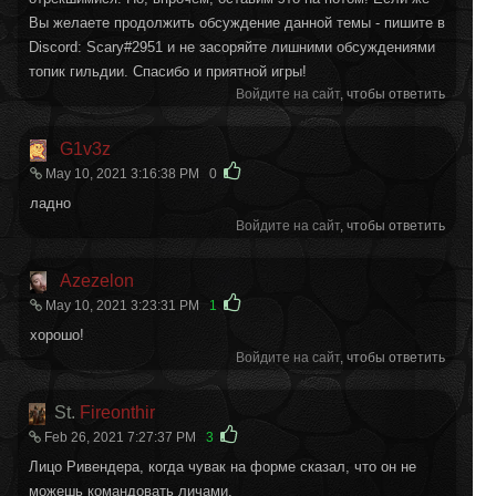
Вы желаете продолжить обсуждение данной темы - пишите в
Discord: Scary#2951 и не засоряйте лишними обсуждениями
топик гильдии. Спасибо и приятной игры!
Войдите на сайт
, чтобы ответить
G1v3z
May 10, 2021 3:16:38 PM
0
ладно
Войдите на сайт
, чтобы ответить
Azezelon
May 10, 2021 3:23:31 PM
1
хорошо!
Войдите на сайт
, чтобы ответить
St.
Fireonthir
Feb 26, 2021 7:27:37 PM
3
Лицо Ривендера, когда чувак на форме сказал, что он не
можешь командовать личами.