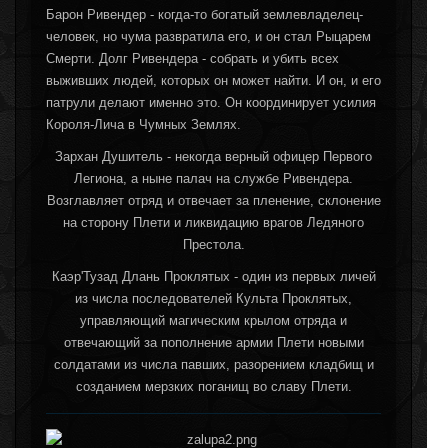
Барон Ривендер - когда-то богатый землевладелец-
человек, но чума развратила его, и он стал Рыцарем
Смерти. Долг Ривендера - собрать и убить всех
выживших людей, которых он может найти. И он, и его
патрули делают именно это. Он координирует усилия
Короля-Лича в Чумных Землях.
Зархан Душитель - некогда верный офицер Первого
Легиона, а ныне палач на службе Ривендера.
Возглавляет отряд и отвечает за пленение, склонение
на сторону Плети и ликвидацию врагов Ледяного
Престола.
Каэр'Тузад Длань Проклятых - один из первых личей
из числа последователей Культа Проклятых,
управляющий магическим крылом отряда и
отвечающий за пополнение армии Плети новыми
солдатами из числа павших, разорением кладбищ и
созданием мерзких поганищ во славу Плети.