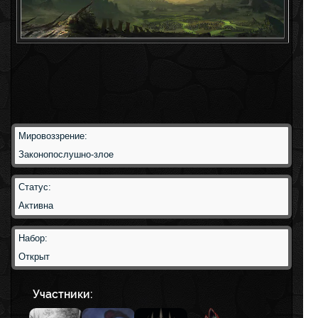
Мировоззрение:
Законопослушно-злое
Статус:
Активна
Набор:
Открыт
Участники: