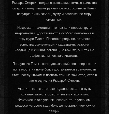
Рыцарь Смерти - недавно познавшие темные таинства
смерти и получившие рунный клинок, офицеры Плети
несущие лишь гибель, чуму и разложение миру
смертных.
Некромант - аколиты, что познали первые круги
некромантии, удостаиваются особого положения в
структуре Плети. Пополняя ряды нечестивого
воинства скелетонами и кадаврами, разоряя
кладбища и сшивая поганищ на бойнях, они так же
эффективны, как заклинатели.
Послушник Тьмы - воин, доказавший свою верность и
полезность на поле боя, удостаивается возможности
стать послушником и познать темные таинства, став в
итоге одним из Рыцарей Смерти.
Аколит - тот, кто только недавно встал на путь
познания таинств смерти, зовётся аколитом.
Фактически это ученик некроманта, в учебном
процессе которого куда больше практики, чем сухих
лекций.