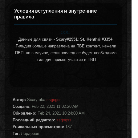
Условия вступления и внутренние
правила
ООС:
Данные для связи -
Scary#2951
;
St. Kenthril#3354
.
Гильдия больше направлена на ПВЕ контент, нежели
ПВП, но в случае, если последнее будет необходимо
- гильдия примет участие в ПВП.
Автор:
Scary aka
ssgogss
Создано:
Feb 22, 2021 11:02:20 AM
Обновлено:
Feb 24, 2021 10:24:00 AM
Последний редактор:
ssgogss
Уникальных просмотров:
187
Тег:
Лордерон