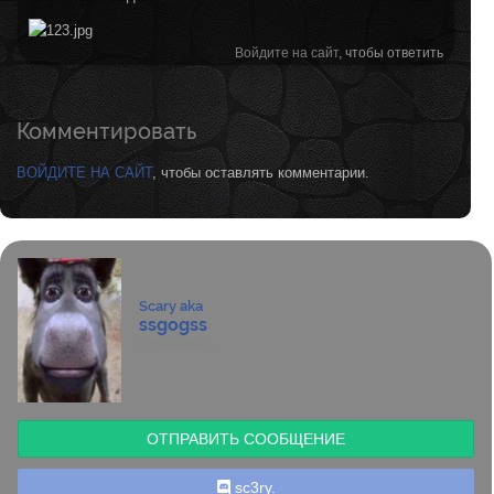
Войдите на сайт
, чтобы ответить
Комментировать
ВОЙДИТЕ НА САЙТ
, чтобы оставлять комментарии.
Scary aka
ssgogss
Обыватель
ОТПРАВИТЬ СООБЩЕНИЕ
sc3ry.