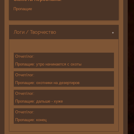
Пропащие
Логи / Творчество
Отчет/лог:
Пропащие: утро начинается с охоты
Отчет/лог:
Пропащие: охотники на дезертиров
Отчет/лог:
Пропащие: дальше - хуже
Отчет/лог:
Пропащие: конец