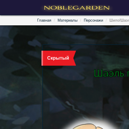
Главная
Материалы
Персонажи
Шило/Шаэ
Скрытый
Шаэль 