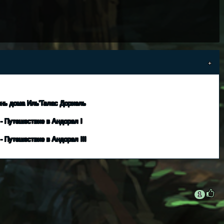
нь дома Иль'Талас Дориель
 - Путешествие в Андорал I
- Путешествие в Андорал III
1