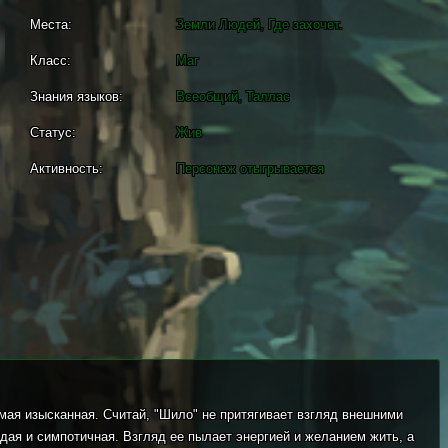
Места:
Земли Людей, Где захочет.
Класс:
Маг
Знания языков:
Всеобщий, Таллас
Статус:
Жив
Активность:
Персонаж отыгрывается
амая изысканная. Считай, "Шило" не притягивает взгляд внешними
дая и симпотичная. Взгляд ее пылает энергией и желанием жить, а