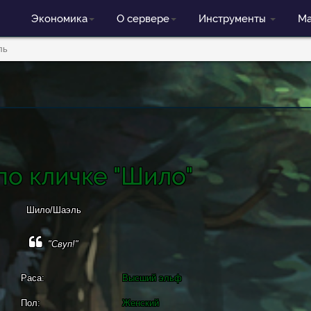
Экономика
О сервере
Инструменты
Ма
ль
по кличке "Шило"
Шило/Шаэль
"Свуп!"
Раса:
Высший эльф
Пол:
Женский