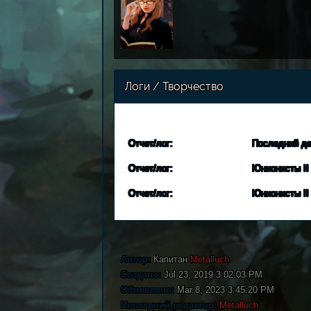
Логи / Творчество
Отчет/лог:
Последний де
Отчет/лог:
Юнионисты II
Отчет/лог:
Юнионисты II 
Автор:
Капитан
Metalluch
Создано:
Jul 23, 2019 3:02:03 PM
Обновлено:
Mar 8, 2023 3:45:20 PM
Последний редактор:
Metalluch