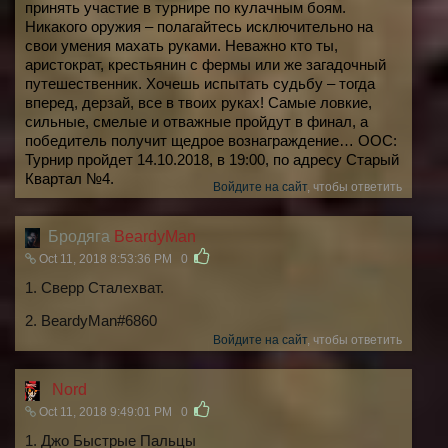
принять участие в турнире по кулачным боям.
Никакого оружия – полагайтесь исключительно на
свои умения махать руками. Неважно кто ты,
аристократ, крестьянин с фермы или же загадочный
путешественник. Хочешь испытать судьбу – тогда
вперед, дерзай, все в твоих руках! Самые ловкие,
сильные, смелые и отважные пройдут в финал, а
победитель получит щедрое вознаграждение… OOC:
Турнир пройдет 14.10.2018, в 19:00, по адресу Старый
Квартал №4.
Войдите на сайт
, чтобы ответить
Бродяга
BeardyMan
Oct 11, 2018 8:53:36 PM
0
1. Сверр Сталехват.
2.
BeardyMan
#6860
Войдите на сайт
, чтобы ответить
Nord
Oct 11, 2018 9:49:01 PM
0
1. Джо Быстрые Пальцы