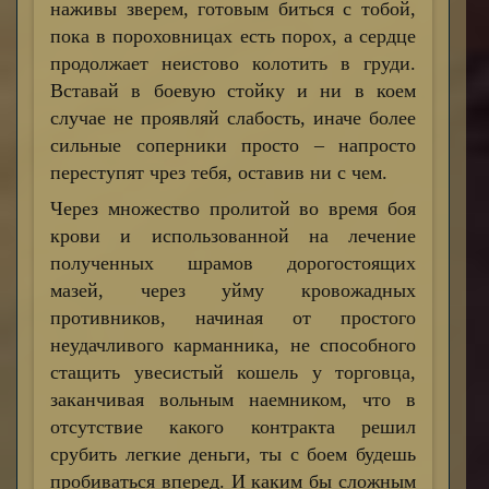
наживы зверем, готовым биться с тобой,
пока в пороховницах есть порох, а сердце
продолжает неистово колотить в груди.
Вставай в боевую стойку и ни в коем
случае не проявляй слабость, иначе более
сильные соперники просто – напросто
переступят чрез тебя, оставив ни с чем.
Через множество пролитой во время боя
крови и использованной на лечение
полученных шрамов дорогостоящих
мазей, через уйму кровожадных
противников, начиная от простого
неудачливого карманника, не способного
стащить увесистый кошель у торговца,
заканчивая вольным наемником, что в
отсутствие какого контракта решил
срубить легкие деньги, ты с боем будешь
пробиваться вперед. И каким бы сложным