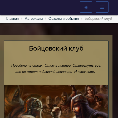
Главная
Материалы
Сюжеты и события
Бойцовский клуб
Бойцовский клуб
Преодолеть страх. Отсечь лишнее. Отвергнуть все,
что не имеет подлинной ценности. И скользить...