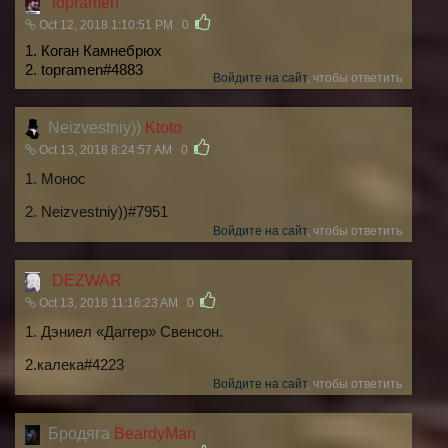
topramen
Oct 12, 2018 1:10:51 PM
0
1. Коган Камнебрюх
2. topramen#4883
Войдите на сайт
, чтобы ответить
Neizvestniy))
Ktoto
Oct 13, 2018 8:24:57 AM
0
1. Монос
2. Neizvestniy))#7951
Войдите на сайт
, чтобы ответить
DEZWAR
Oct 13, 2018 11:16:23 AM
0
1. Дэниел «Даггер» Свенсон.
2.калека#4223
Войдите на сайт
, чтобы ответить
Бродяга
BeardyMan