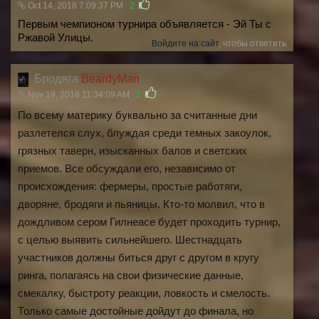
Oct 14, 2018 7:09:37 PM
2
Первым чемпионом турнира объявляется - Эй Ты с
Ржавой Улицы.
Войдите на сайт
, чтобы ответить
Бродяга
BeardyMan
Nov 19, 2018 11:34:09 AM
1
По всему материку буквально за считанные дни
разлетелся слух, блуждая среди темных закоулок,
грязных таверн, изысканных балов и светских
приемов. Все обсуждали его, независимо от
происхождения: фермеры, простые работяги,
дворяне, бродяги и пьяницы. Кто-то молвил, что в
дождливом сером Гилнеасе будет проходить турнир,
с целью выявить сильнейшего. Шестнадцать
участников должны биться друг с другом в кругу
ринга, полагаясь на свои физические данные,
смекалку, быстроту реакции, ловкость и смелость.
Только самые достойные дойдут до финала, но