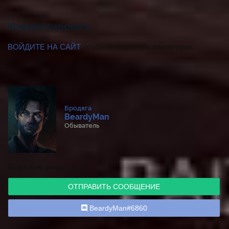
Комментировать
ВОЙДИТЕ НА САЙТ
, чтобы оставлять комментарии.
Бродяга
BeardyMan
Обыватель
во мне умер поэт
ОТПРАВИТЬ СООБЩЕНИЕ
BeardyMan#6860