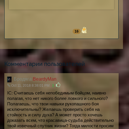
16
Комментарии пользователей
Бродяга
BeardyMan
Oct 11, 2018 8:38:01 PM
1
IC: Считаешь себя непобедимым бойцом, наивно
полагая, что нет никого более ловкого и сильного?
Полагаешь, что твои навыки рукопашного боя
исключительны? Желаешь проверить себя на
стойкость и силу духа? А может просто хочешь
доказать всем, что красавица-судьба действительно
твой извечный спутник жизни? Тогда милости просим