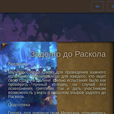
Гильдии:
Сюжеты:
Задолго до Раскола
Введение
Мелитар собрал группу для проведения важного
испытания, обязательного для каждого, кто ищет
свою судьбу в Долине. Целью испытания было как
проверить лунный колодец на случай его
осквернения греллями, так и дать участникам
возможность узнать о прошлом эльфов задолго до
Раскола.
Подготовка
Группа, под руководством Мелитара, отправилась