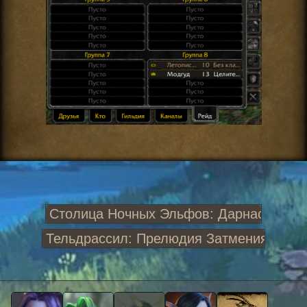
Столица Ночных Эльфов: Дарнас
Тельдрассил: Прелюдия Затмения