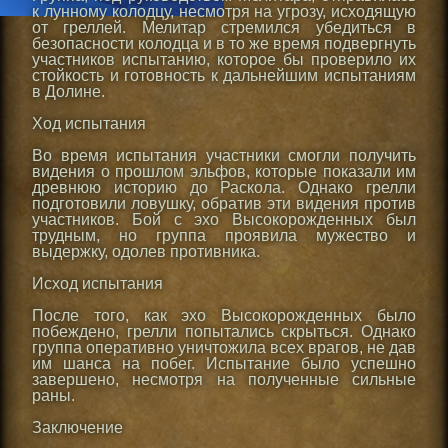
к лунному колодцу, несмотря на угрозу, исходящую
от греллей. Мелитар стремился убедиться в
безопасности колодца и в то же время подвергнуть
участников испытанию, которое бы проверило их
стойкость и готовность к дальнейшим испытаниям
в Долине.
Ход испытания
Во время испытания участники смогли получить
видения о прошлом эльфов, которые показали им
древнюю историю до Раскола. Однако грелли
подготовили ловушку, обратив эти видения против
участников. Бой с эхо Высокорожденных был
трудным, но группа проявила мужество и
выдержку, одолев противника.
Исход испытания
После того, как эхо Высокорожденных было
побеждено, грелли попытались скрыться. Однако
группа оперативно уничтожила всех врагов, не дав
им шанса на побег. Испытание было успешно
завершено, несмотря на полученные сильные
раны.
Заключение