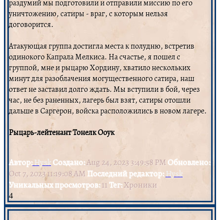
раздумий мы подготовили и отправили миссию по его
уничтожению, сатиры - враг, с которым нельзя
договорится.
Атакующая группа достигла места к полудню, встретив
одинокого Капрала Мелкиса. На счастье, я пошел с
группой, мне и рыцарю Хордину, хватило нескольких
минут для разоблачения могущественного сатира, наш
ответ не заставил долго ждать. Мы вступили в бой, через
час, не без раненных, лагерь был взят, сатиры отошли
дальше в Саргерон, войска расположились в новом лагере.
Рыцарь-лейтенант Тонелк Ооук
Автор:
Hysk
Создано:
Aug 24, 2023 3:49:58 PM
Обновлено:
Oct 7, 2023 11:19:08 AM
Последний редактор:
Hysk
Уникальных просмотров:
11
Тег:
Хроники
4