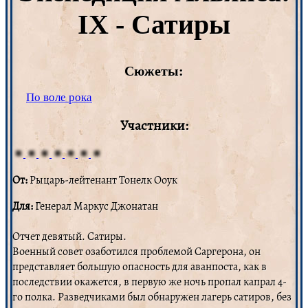
IX - Сатиры
Сюжеты:
По воле рока
Участники:
От:
Рыцарь-лейтенант Тонелк Ооук
Для:
Генерал Маркус Джонатан
Отчет девятый. Сатиры.
Военный совет озаботился проблемой Саргерона, он
представляет большую опасность для аванпоста, как в
последствии окажется, в первую же ночь пропал капрал 4-
го полка. Разведчиками был обнаружен лагерь сатиров, без