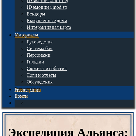
ID званий (.addtitle)
ID эмоций (.mod st)
Вендоры
Выкупленные дома
Интерактивная карта
Материалы
Руководства
Система боя
Персонажи
Гильдии
Сюжеты и события
Логи и отчеты
Обсуждения
Регистрация
Войти
Экспедиция Альянса: