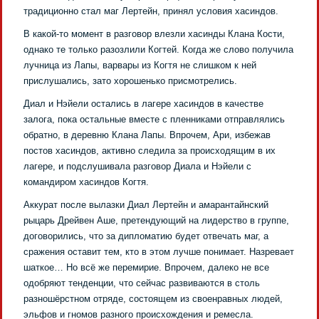
традиционно стал маг Лертейн, принял условия хасиндов.
В какой-то момент в разговор влезли хасинды Клана Кости,
однако те только разозлили Когтей. Когда же слово получила
лучница из Лапы, варвары из Когтя не слишком к ней
прислушались, зато хорошенько присмотрелись.
Диал и Нэйели остались в лагере хасиндов в качестве
залога, пока остальные вместе с пленниками отправлялись
обратно, в деревню Клана Лапы. Впрочем, Ари, избежав
постов хасиндов, активно следила за происходящим в их
лагере, и подслушивала разговор Диала и Нэйели с
командиром хасиндов Когтя.
Аккурат после вылазки Диал Лертейн и амарантайнский
рыцарь Дрейвен Аше, претендующий на лидерство в группе,
договорились, что за дипломатию будет отвечать маг, а
сражения оставит тем, кто в этом лучше понимает. Назревает
шаткое… Но всё же перемирие. Впрочем, далеко не все
одобряют тенденции, что сейчас развиваются в столь
разношёрстном отряде, состоящем из своенравных людей,
эльфов и гномов разного происхождения и ремесла.