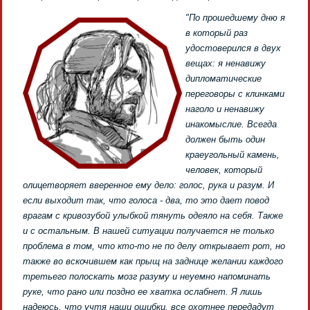
"По прошедшему дню я
в который раз
удостоверился в двух
вещах: я ненавижу
дипломатические
переговоры с клинками
наголо и ненавижу
инакомыслие. Всегда
должен быть один
краеугольный камень,
человек, который
олицетворяет вверенное ему дело: голос, рука и разум. И
если выходит так, что голоса - два, то это дает повод
врагам с кривозубой улыбкой тянуть одеяло на себя. Также
и с остальным. В нашей ситуации получается не только
проблема в том, что кто-то не по делу открывает рот, но
также во вскочившем как прыщ на заднице желании каждого
третьего полоскать мозг разуму и неуемно напоминать
руке, что рано или поздно ее хватка ослабнет. Я лишь
надеюсь, что учтя наши ошибки, все охотнее передадут