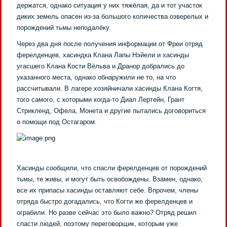
держатся, однако ситуация у них тяжёлая, да и тот участок
диких земель опасен из-за большого количества озверелых и
порождений тьмы неподалёку.
Через два дня после получения информации от Фреи отряд
ферелденцев, хасиндка Клана Лапы Нэйели и хасинды
угасшего Клана Кости Вёльва и Дранор добрались до
указанного места, однако обнаружили не то, на что
рассчитывали. В лагере хозяйничали хасинды Клана Когтя,
того самого, с которыми когда-то Диал Лертейн, Грант
Стрикленд, Офела, Монета и другие пытались договориться
о помощи под Остагаром.
Хасинды сообщили, что спасли ферелденцев от порождений
тьмы, те живы, и могут быть освобождены. Взамен, однако,
все их припасы хасинды оставляют себе. Впрочем, члены
отряда быстро догадались, что Когти же ферелденцев и
ограбили. Но разве сейчас это было важно? Отряд решил
спасти людей, поэтому переговорщик, которым уже