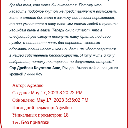
бразды тем, кто хотя бы пытается. Потому что
насадить подобное кнутом не представляется возможным,
хоть и стоило бы. Если я заключу все плюсы переговоров,
то они уместятся в пару слов: мы спасли людей и пустили
хасиндам пыль в глаза. Теперь они считают, что в
следующий раз смогут прогнуть нашу братию под свои
нужды, и останется лишь два варианта: жестоко
обломать планы налетчиков или дать им удостовериться
в нашей собственной беспомощности. Я хочу жить и хочу
выбраться, потому постараюсь не допустить второго."
-
Сэр
Дрейвен Коултелл Аше
, Рыцарь Амарантайна, защитник
кровной линии Хоу
Автор:
Agostino
Создано:
May 17, 2023 3:20:22 PM
Обновлено:
May 17, 2023 3:36:02 PM
Последний редактор:
Agostino
Уникальных просмотров:
18
Тег:
Без привязки