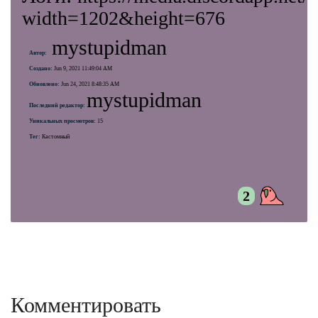
width=1202&height=676
mystupidman
Автор:
Создано:
Jun 9, 2021 11:49:04 AM
Обновлено:
Jun 24, 2021 8:48:35 AM
mystupidman
Последний редактор:
Уникальных просмотров:
15
Тег:
Кастомный
2
Комментировать